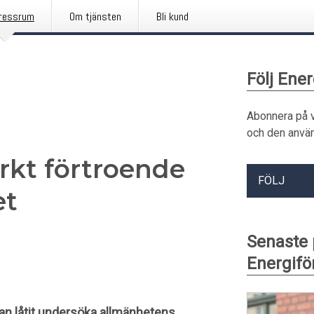
ressrum
Om tjänsten
Bli kund
Följ Ene
Abonnera på 
och den använ
rkt förtroende
FÖLJ
et
Senaste
Energifö
an låtit undersöka allmänhetens