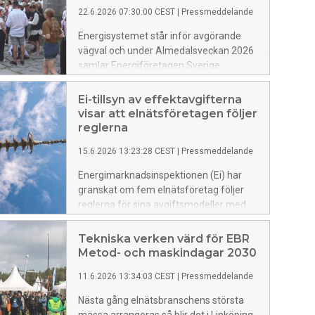
världen jämfört med förra året. Stark
22.6.2026 07:30:00 CEST
|
Pressmeddelande
kyla, lite vind, dåligt med snö och krig har
dragit upp elpriserna säger
Energisystemet står inför avgörande
Energiföretagen Sveriges
vägval och under Almedalsveckan 2026
marknadsanalytiker Magnus
samlar Energiföretagen Sverige
Thorstensson.
branschens viktigaste aktörer på Arena
energi. Den 23–25 juni fylls arenan av
Ei-tillsyn av effektavgifterna
seminarier och samtal om fossilfri
visar att elnätsföretagen följer
konkurrenskraft och framtidens
reglerna
energisystem.
15.6.2026 13:23:28 CEST
|
Pressmeddelande
Energimarknadsinspektionen (Ei) har
granskat om fem elnätsföretag följer
reglerna för sina avgiftsmodeller med
en effektavgift. Och det gör de, det visar
Ei:s tillsyn.
Tekniska verken värd för EBR
Metod- och maskindagar 2030
11.6.2026 13:34:03 CEST
|
Pressmeddelande
Nästa gång elnätsbranschens största