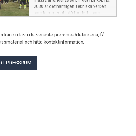
mässa arrangeras så blir det i Linköping.
2030 är det nämligen Tekniska verken
som kommer att stå för detta som
kallats elnätsbranschens OS.
um kan du läsa de senaste pressmeddelandena, få
pressmaterial och hitta kontaktinformation.
RT PRESSRUM