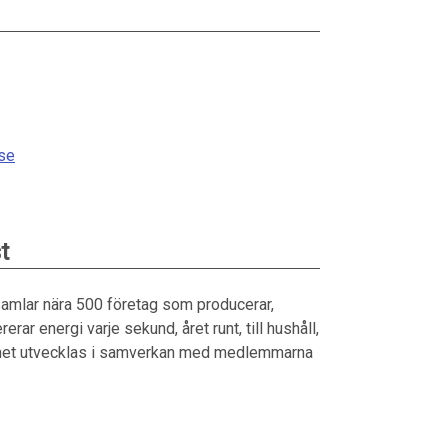
se
t
amlar nära 500 företag som producerar,
rar energi varje sekund, året runt, till hushåll,
amhet utvecklas i samverkan med medlemmarna