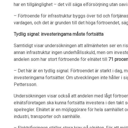
har en tillgänglighet – det vill säga elförsörjning utan oa
– Förtroende för infrastruktur byggs över tid och förtjänas
vardagen, och det är grunden till det höga förtroendet, s
Tydlig signal: investeringarna måste fortsätta
Samtidigt visar undersökningen att allmänheten ser en risk 
annan infrastruktur ingen underhållsskuld, men om investe
andelen som har stort förtroende för elnätet till
71 procen
– Det här är en tydlig signal. Förtroendet är starkt i dag,
investeringarna fortsätter. Om utvecklingen inte håller i s
Pettersson.
Undersökningen visar också att andelen med lågt förtroen
elnätsföretagen ska kunna fortsätta investera i den takt 
spelregler. Elnätet är en möjliggörare för hela samhället o
industri, transporter och samhälle.
– Elektrifieringen ställer stora krav på elnäten. För att m