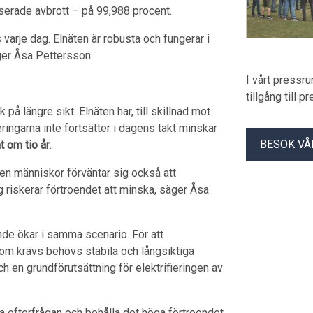
viserade avbrott – på 99,988 procent.
 varje dag. Elnäten är robusta och fungerar i
äger Åsa Pettersson.
I vårt pressr
tillgång till 
på längre sikt. Elnäten har, till skillnad mot
ringarna inte fortsätter i dagens takt minskar
BESÖK VÅ
t om tio år
.
 men människor förväntar sig också att
ig riskerar förtroendet att minska, säger Åsa
de ökar i samma scenario. För att
som krävs behövs stabila och långsiktiga
ch en grundförutsättning för elektrifieringen av
öta efterfrågan och behålla det höga förtroendet