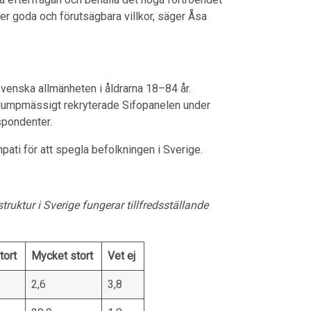
ter goda och förutsägbara villkor, säger Åsa
svenska allmänheten i åldrarna 18–84 år.
lumpmässigt rekryterade Sifopanelen under
espondenter.
mpati för att spegla befolkningen i Sverige.
astruktur i Sverige fungerar tillfredsställande
tort
Mycket stort
Vet ej
2,6
3,8