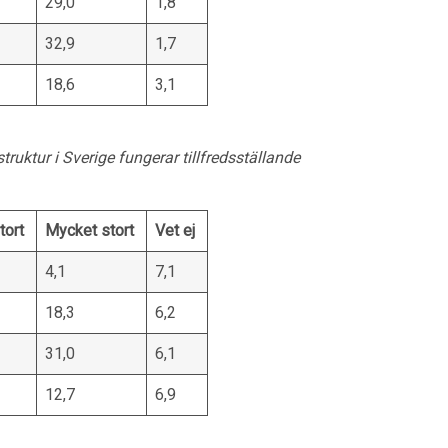
29,0
1,8
32,9
1,7
18,6
3,1
astruktur i Sverige fungerar tillfredsställande
tort
Mycket stort
Vet ej
4,1
7,1
18,3
6,2
31,0
6,1
12,7
6,9