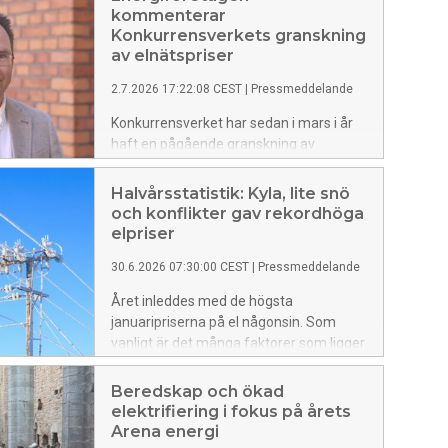
kommenterar
Konkurrensverkets granskning
av elnätspriser
2.7.2026 17:22:08 CEST
|
Pressmeddelande
Konkurrensverket har sedan i mars i år
haft en pågående granskning av
elnätspriser. – Ett sådant resonemang
som förs i rapporten skulle
Halvårsstatistik: Kyla, lite snö
vara väldigt svårt för branschen att
och konflikter gav rekordhöga
förhålla sig till i
elpriser
prissättningen. Skulle verkligen prissättning
30.6.2026 07:30:00 CEST
|
Pressmeddelande
och intäktsnivåer som håller sig inom
ellagens bestämmelser kunna vara
Året inleddes med de högsta
oskäliga enligt annan lagstiftning? säger
januaripriserna på el någonsin. Som
Tomas Malmström, ansvarig elnät på
vanligt är det många faktorer som ligger
Energiföretagen Sverige.
bakom de höga elpriserna, men det
mesta kan härledas tillbaka till vädret i
Beredskap och ökad
form av sträng kyla och lite blåst. —
elektrifiering i fokus på årets
Första halvåret har varit omvända
Arena energi