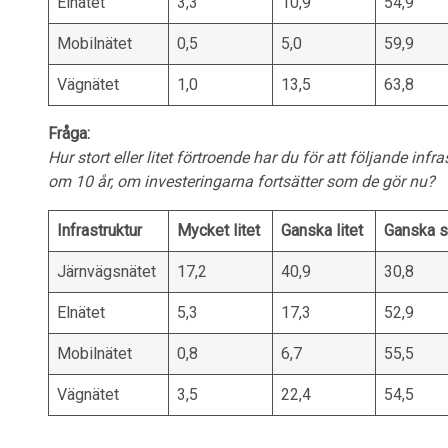
Elnätet
3,3
10,9
54,9
Mobilnätet
0,5
5,0
59,9
Vägnätet
1,0
13,5
63,8
Fråga:
Hur stort eller litet förtroende har du för att följande infr
om 10 år, om investeringarna fortsätter som de gör nu?
Infrastruktur
Mycket litet
Ganska litet
Ganska s
Järnvägsnätet
17,2
40,9
30,8
Elnätet
5,3
17,3
52,9
Mobilnätet
0,8
6,7
55,5
Vägnätet
3,5
22,4
54,5