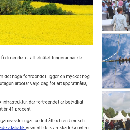
t förtroende
för att elnätet fungerar när de
om det höga förtroendet ligger en mycket hög
agen arbetar varje dag för att upprätthålla,
 infrastruktur, där förtroendet är betydligt
t är 41 procent.
tiga investeringar, underhåll och en bransch
ade statistik
visar att de svenska lokalnäten