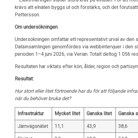
krävs att elnäten byggs ut och förstärks, och det förutsät
Pettersson.
Om undersökningen
Undersökningen omfattar ett representativt urval av den 
Datainsamlingen genomfördes via webbintervjuer i den s
perioden 1–4 juni 2026, via Verian. Totalt deltog 1 056 r
Resultaten har viktats efter kön, ålder, region och partisy
Resultat:
Hur stort eller litet förtroende har du för att följande infr
när du behöver bruka det?
Infrastruktur
Mycket litet
Ganska litet
Ganska s
Järnvägsnätet
11,1
43,9
38,6