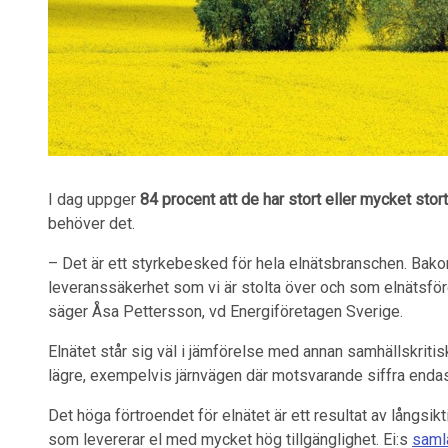
I dag uppger
84 procent att de har stort eller mycket stor
behöver det.
– Det är ett styrkebesked för hela elnätsbranschen. Bak
leveranssäkerhet som vi är stolta över och som elnätsföret
säger Åsa Pettersson, vd Energiföretagen Sverige.
Elnätet står sig väl i jämförelse med annan samhällskritisk
lägre, exempelvis järnvägen där motsvarande siffra endas
Det höga förtroendet för elnätet är ett resultat av långsik
som levererar el med mycket hög tillgänglighet. Ei:s
saml