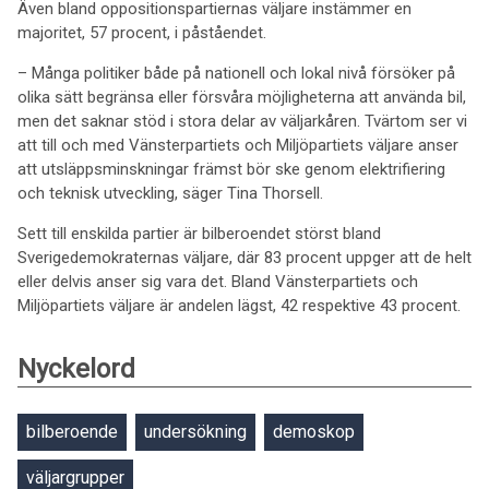
Även bland oppositionspartiernas väljare instämmer en
majoritet, 57 procent, i påståendet.
– Många politiker både på nationell och lokal nivå försöker på
olika sätt begränsa eller försvåra möjligheterna att använda bil,
men det saknar stöd i stora delar av väljarkåren. Tvärtom ser vi
att till och med Vänsterpartiets och Miljöpartiets väljare anser
att utsläppsminskningar främst bör ske genom elektrifiering
och teknisk utveckling, säger Tina Thorsell.
Sett till enskilda partier är bilberoendet störst bland
Sverigedemokraternas väljare, där 83 procent uppger att de helt
eller delvis anser sig vara det. Bland Vänsterpartiets och
Miljöpartiets väljare är andelen lägst, 42 respektive 43 procent.
Nyckelord
bilberoende
undersökning
demoskop
väljargrupper