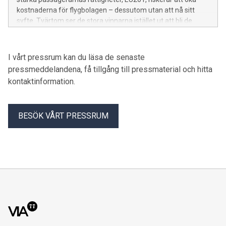
kostnaderna för flygbolagen – dessutom utan att nå sitt
syfte. Tvärtom ser de stora vinnarna istället ut att bli de
mellanhänder som mot höga avgifter driver in ersättningar
för försenade och inställda flyg.
I vårt pressrum kan du läsa de senaste
pressmeddelandena, få tillgång till pressmaterial och hitta
kontaktinformation.
BESÖK VÅRT PRESSRUM