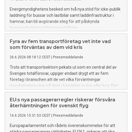
Energimyndighetens besked om två nya stöd för icke-publik
laddning för bussar och lastbilar samt laddinfrastruktur i
hamnar, kan bli avgörande steg för att påskynda
transportsektorns klimatomställning.
Fyra av fem transportföretag vet inte vad
som förväntas av dem vid kris
26.6.2026 08:18:12 CEST
|
Pressmeddelande
Trots att transportsektorn pekats ut som en central del av
Sveriges totalförsvar, uppger endast drygt ett av fem
företag i branschen att de vet vilka förväntningar
myndigheterna har på dem i händelse av kris eller krig. Det
visar Transportföretagens Branschindex för andra kvartalet
2026.
EU:s nya passagerarregler riskerar försvåra
återhämtningen för svenskt flyg
16.6.2026 15:31:53 CEST
|
Pressmeddelande
Europaparlamentet och rådets överenskommelse för att
stärka passagerarnas rättigheter, EU261, riskerar att öka