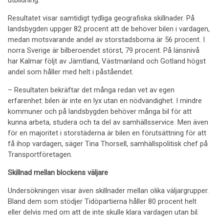
utbildning.
Resultatet visar samtidigt tydliga geografiska skillnader. På
landsbygden uppger 82 procent att de behöver bilen i vardagen,
medan motsvarande andel av storstadsborna är 56 procent. I
norra Sverige är bilberoendet störst, 79 procent. På länsnivå
har Kalmar följt av Jämtland, Västmanland och Gotland högst
andel som håller med helt i påståendet.
– Resultaten bekräftar det många redan vet av egen
erfarenhet: bilen är inte en lyx utan en nödvändighet. I mindre
kommuner och på landsbygden behöver många bil för att
kunna arbeta, studera och ta del av samhällsservice. Men även
för en majoritet i storstäderna är bilen en förutsättning för att
få ihop vardagen, säger Tina Thorsell, samhällspolitisk chef på
Transportföretagen.
Skillnad mellan blockens väljare
Undersökningen visar även skillnader mellan olika väljargrupper.
Bland dem som stödjer Tidöpartierna håller 80 procent helt
eller delvis med om att de inte skulle klara vardagen utan bil.