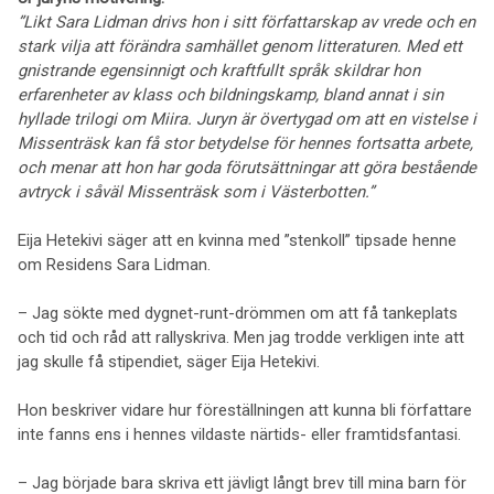
”Likt Sara Lidman drivs hon i sitt författarskap av vrede och en
stark vilja att förändra samhället genom litteraturen. Med ett
gnistrande egensinnigt och kraftfullt språk skildrar hon
erfarenheter av klass och bildningskamp, bland annat i sin
hyllade trilogi om Miira. Juryn är övertygad om att en vistelse i
Missenträsk kan få stor betydelse för hennes fortsatta arbete,
och menar att hon har goda förutsättningar att göra bestående
avtryck i såväl Missenträsk som i Västerbotten.”
Eija Hetekivi säger att en kvinna med ”stenkoll” tipsade henne
om Residens Sara Lidman.
– Jag sökte med dygnet-runt-drömmen om att få tankeplats
och tid och råd att rallyskriva. Men jag trodde verkligen inte att
jag skulle få stipendiet, säger Eija Hetekivi.
Hon beskriver vidare hur föreställningen att kunna bli författare
inte fanns ens i hennes vildaste närtids- eller framtidsfantasi.
– Jag började bara skriva ett jävligt långt brev till mina barn för