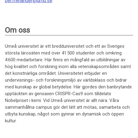
per.melander@umu.se
Om oss
Umeå universitet är ett bredduniversitet och ett av Sveriges
största lärosäten med över 41 500 studenter och omkring
4 600 medarbetare. Här finns en mångfald av utbildningar av
hög kvalitet och forskning inom alla vetenskapsområden samt
det konstnärliga området. Universitetet erbjuder en
undervisnings- och forskningsmiljö av världsklass och bidrar
med kunskap av global betydelse. Här gjordes den banbrytande
upptäckten av gensaxen CRISPR-Cas9 som tilldelats
Nobelpriset i kemi. Vid Umeå universitet är allt nära. Våra
sammanhållna campus gör det lätt att mötas, samarbeta och
utbyta kunskap, något som gynnar en dynamisk och öppen
kultur.