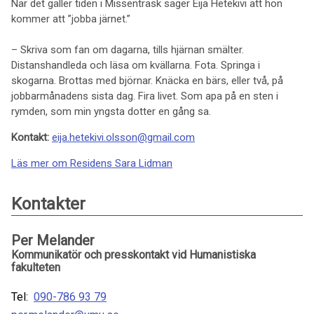
När det gäller tiden i Missenträsk säger Eija Hetekivi att hon
kommer att ”jobba järnet.”
– Skriva som fan om dagarna, tills hjärnan smälter.
Distanshandleda och läsa om kvällarna. Fota. Springa i
skogarna. Brottas med björnar. Knäcka en bärs, eller två, på
jobbarmånadens sista dag. Fira livet. Som apa på en sten i
rymden, som min yngsta dotter en gång sa.
Kontakt:
eija.hetekivi.olsson@gmail.com
Läs mer om Residens Sara Lidman
Kontakter
Per Melander
Kommunikatör och presskontakt vid Humanistiska
fakulteten
Tel:
090-786 93 79