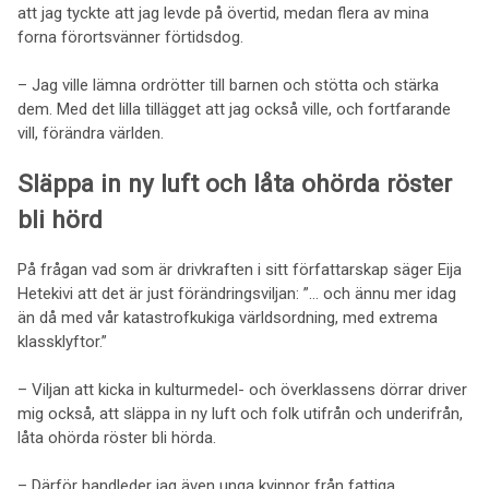
att jag tyckte att jag levde på övertid, medan flera av mina
forna förortsvänner förtidsdog.
– Jag ville lämna ordrötter till barnen och stötta och stärka
dem. Med det lilla tillägget att jag också ville, och fortfarande
vill, förändra världen.
Släppa in ny luft och låta ohörda röster
bli hörd
På frågan vad som är drivkraften i sitt författarskap säger Eija
Hetekivi att det är just förändringsviljan: ”… och ännu mer idag
än då med vår katastrofkukiga världsordning, med extrema
klassklyftor.”
– Viljan att kicka in kulturmedel- och överklassens dörrar driver
mig också, att släppa in ny luft och folk utifrån och underifrån,
låta ohörda röster bli hörda.
– Därför handleder jag även unga kvinnor från fattiga