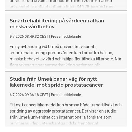
än vid första urvalet inför höstterminen 2025. På Umeå
universitet är antalet antagna totalt 34 278, jämfört med
rekordet 38 009 förra året innebär det en minskning på
knappt 10 procent.
Smärtrehabilitering på vårdcentral kan
minska vårdbehov
9.7.2026 08:49:32 CEST
|
Pressmeddelande
En ny avhandling vid Umeå universitet visar att
smärtrehabilitering i primärvården kan förbättra hälsan,
minska behovet av vård och hjälpa fler tillbaka till arbete. När
flera yrkesgrupper samverkar kring patienten blir
behandlingen dessutom mer kostnadseffektiv än traditionell
vård med enstaka insatser.
Studie från Umeå banar väg för nytt
läkemedel mot spridd prostatacancer
6.7.2026 09:36:18 CEST
|
Pressmeddelande
Ett nytt cancerläkemedel kan bromsa både tumörtillväxt och
spridning av aggressiv prostatacancer. Det visar en studie
från Umeå universitet och internationella forskare som
publiceras i den vetenskapliga tidskriften Signal
Transduction and Targeted Therapy.