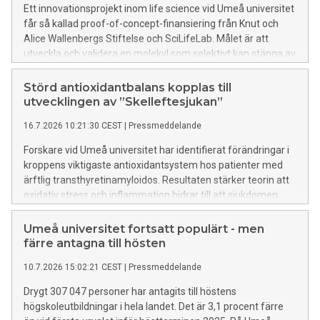
Ett innovationsprojekt inom life science vid Umeå universitet
får så kallad proof-of-concept-finansiering från Knut och
Alice Wallenbergs Stiftelse och SciLifeLab. Målet är att
utveckla och validera en molekyl som selektivt kan stänga av
gener från Epstein–Barr-virus i cancerceller, vilket på sikt kan
bana väg för nya behandlingar av EBV-driven hjärnlymfom.
Störd antioxidantbalans kopplas till
utvecklingen av ”Skelleftesjukan”
16.7.2026 10:21:30 CEST
|
Pressmeddelande
Forskare vid Umeå universitet har identifierat förändringar i
kroppens viktigaste antioxidantsystem hos patienter med
ärftlig transthyretinamyloidos. Resultaten stärker teorin att
oxidativ stress och inflammation bidrar till att sjukdomen
utvecklas och pekar samtidigt ut nya biomarkörer som kan
hjälpa till att identifiera personer med ökad risk att insjukna.
Umeå universitet fortsatt populärt - men
färre antagna till hösten
10.7.2026 15:02:21 CEST
|
Pressmeddelande
Drygt 307 047 personer har antagits till höstens
högskoleutbildningar i hela landet. Det är 3,1 procent färre