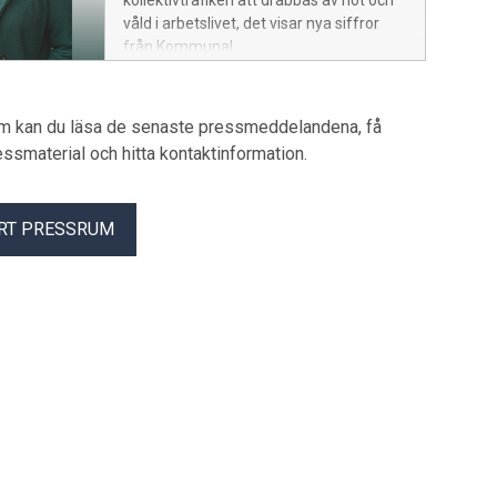
kollektivtrafiken att drabbas av hot och
våld i arbetslivet, det visar nya siffror
från Kommunal.
um kan du läsa de senaste pressmeddelandena, få
pressmaterial och hitta kontaktinformation.
RT PRESSRUM