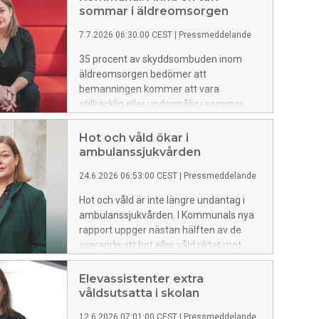
sommar i äldreomsorgen
7.7.2026 06:30:00 CEST
|
Pressmeddelande
35 procent av skyddsombuden inom
äldreomsorgen bedömer att
bemanningen kommer att vara
otillräcklig eller undermålig i sommar.
Det visar en ny enkätundersökning som
fackförbundet Kommunal har gjort.
Hot och våld ökar i
ambulanssjukvården
24.6.2026 06:53:00 CEST
|
Pressmeddelande
Hot och våld är inte längre undantag i
ambulanssjukvården. I Kommunals nya
rapport uppger nästan hälften av de
svarande att hot eller våld riktat mot
ambulanspersonal förekommer någon
eller några gånger i månaden på
Elevassistenter extra
arbetsplatsen, samtidigt som många
våldsutsatta i skolan
vittnar om att de inte alltid får tillräcklig
12.6.2026 07:01:00 CEST
|
Pressmeddelande