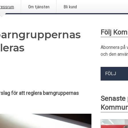
ressrum
Om tjänsten
Bli kund
barngruppernas
Följ Ko
leras
Abonnera på 
och den använ
FÖLJ
slag för att reglera barngruppernas
Senaste
Kommun