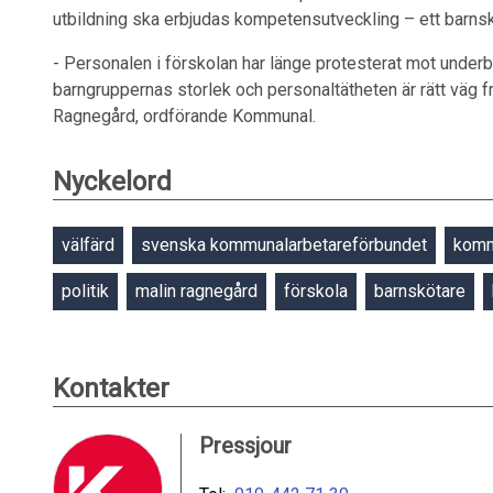
utbildning ska erbjudas kompetensutveckling – ett barnskö
- Personalen i förskolan har länge protesterat mot underb
barngruppernas storlek och personaltätheten är rätt väg f
Ragnegård, ordförande Kommunal.
Nyckelord
välfärd
svenska kommunalarbetareförbundet
komm
politik
malin ragnegård
förskola
barnskötare
Kontakter
Pressjour