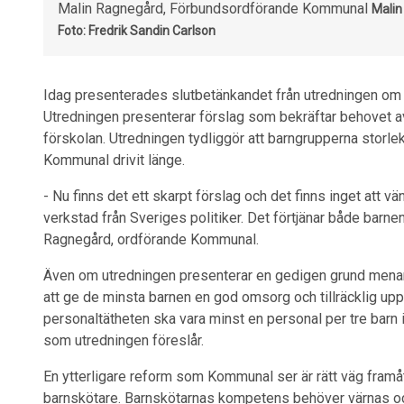
Malin Ragnegård, Förbundsordförande Kommunal
Malin
Foto: Fredrik Sandin Carlson
Idag presenterades slutbetänkandet från utredningen om en
Utredningen presenterar förslag som bekräftar behovet av
förskolan. Utredningen tydliggör att barngrupperna storle
Kommunal drivit länge.
- Nu finns det ett skarpt förslag och det finns inget att v
verkstad från Sveriges politiker. Det förtjänar både barne
Ragnegård, ordförande Kommunal.
Även om utredningen presenterar en gedigen grund menar
att ge de minsta barnen en god omsorg och tillräcklig 
personaltätheten ska vara minst en personal per tre barn i
som utredningen föreslår.
En ytterligare reform som Kommunal ser är rätt väg framåt,
barnskötare. Barnskötarnas kompetens behöver värnas o