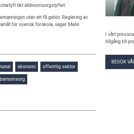
tarlyft likt äldreomsorgslyftet.
emanningen utan att få gehör. Reglering av
ramåt för svensk förskola, säger Malin
I vårt pressr
tillgång till 
BESÖK VÅ
unal
ekonomi
offentlig sektor
barnomsorg