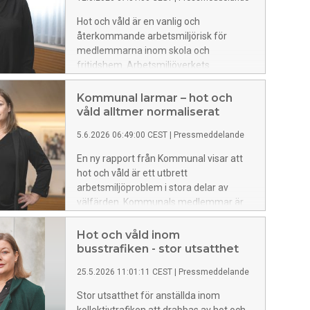
information om kända risker inför
uppdraget.
Hot och våld är en vanlig och
återkommande arbetsmiljörisk för
medlemmarna inom skola och
fritidshem. Arbetsmiljöverkets
arbetsskadestatistik visar att elev- och
lärarassistenter är särskilt utsatta för
Kommunal larmar – hot och
hot och våld i skolan.
våld alltmer normaliserat
5.6.2026 06:49:00 CEST
|
Pressmeddelande
En ny rapport från Kommunal visar att
hot och våld är ett utbrett
arbetsmiljöproblem i stora delar av
välfärden. Kommunals medlemmar är
också överrepresenterade bland de
yrkesgrupper som skadas allvarligt i
Hot och våld inom
arbetet till följd av hot och våld.
busstrafiken - stor utsatthet
25.5.2026 11:01:11 CEST
|
Pressmeddelande
Stor utsatthet för anställda inom