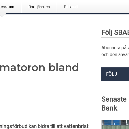
ressrum
Om tjänsten
Bli kund
Följ SBA
Abonnera på 
och den använ
limatoron bland
FÖLJ
Senaste
Bank
gsförbud kan bidra till att vattenbrist