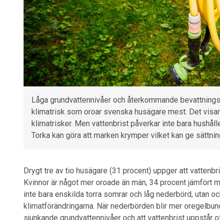
Låga grundvattennivåer och återkommande bevattningsför
klimatrisk som oroar svenska husägare mest. Det vis
klimatrisker. Men vattenbrist påverkar inte bara hushål
Torka kan göra att marken krymper vilket kan ge sättnin
Drygt tre av tio husägare (31 procent) uppger att vattenbri
Kvinnor är något mer oroade än män, 34 procent jämfört m
inte bara enskilda torra somrar och låg nederbörd, utan oc
klimatförändringarna. När nederbörden blir mer oregelbun
sjunkande grundvattennivåer och att vattenbrist uppstår of