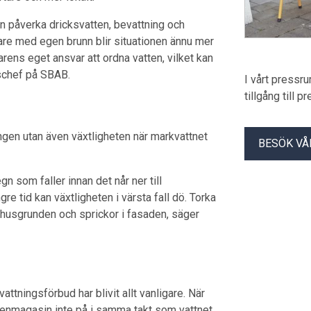
n påverka dricksvatten, bevattning och
ägare med egen brunn blir situationen ännu mer
arens eget ansvar att ordna vatten, vilket kan
tschef på SBAB.
I vårt pressr
tillgång till 
ngen utan även växtligheten när markvattnet
BESÖK VÅ
gn som faller innan det når ner till
e tid kan växtligheten i värsta fall dö. Torka
i husgrunden och sprickor i fasaden, säger
ttningsförbud har blivit allt vanligare. När
tenmagasin inte på i samma takt som vattnet