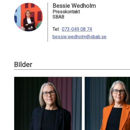
Bessie Wedholm
Presskontakt
SBAB
Tel:
073-049 08 74
bessie.wedholm@sbab.se
Bilder