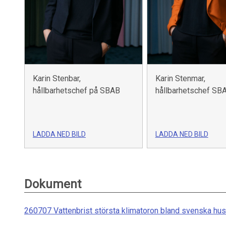
Karin Stenbar,
Karin Stenmar,
hållbarhetschef på SBAB
hållbarhetschef SB
LADDA NED BILD
LADDA NED BILD
Dokument
260707 Vattenbrist största klimatoron bland svenska hu