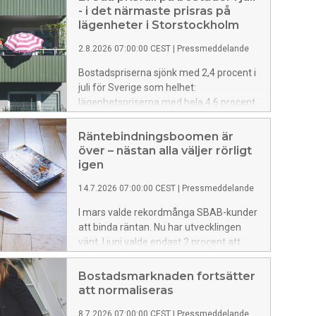
- i det närmaste prisras på
lägenheter i Storstockholm
2.8.2026 07:00:00 CEST
|
Pressmeddelande
Bostadspriserna sjönk med 2,4 procent i
juli för Sverige som helhet:
lägenhetspriserna med hela 4,6 procent
och huspriserna med mer måttliga 1,4
procent. I Storstockholm föll
Räntebindningsboomen är
lägenhetspriserna tillbaka med 7,1
över – nästan alla väljer rörligt
procent – en anmärkningsvärt stor
igen
nedgång. Lägenhetspriserna föll tillbaka
14.7.2026 07:00:00 CEST
|
Pressmeddelande
i fem av sex regioner och huspriserna i
fyra av sex. Prisfallet för lägenheter var
I mars valde rekordmånga SBAB-kunder
klart större än vad som är normalt för
att binda räntan. Nu har utvecklingen
semestermånaden juli. Detta visar SBAB
vänt. I juni valde endast 2 procent att
Booli Housing Price Index (HPI).
binda hela eller en del av sina lån.
Förklaringen till förändringen är
Bostadsmarknaden fortsätter
sannolikt att hushållens ränteoro
att normaliseras
minskat samtidigt som det blivit relativt
8.7.2026 07:00:00 CEST
|
Pressmeddelande