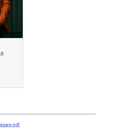
AB
sägare.pdf