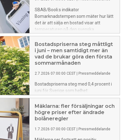
sett dyrare att binda räntan.
SBAB/Booli:s indikator
Bomarknadstempen som mäter hur lätt
det är att sälja en bostad visar att
temperaturen på den svenska
bostadsmarknaden som helhet
fortsatte att stiga i juni. Ökningen gäller
Bostadspriserna steg måttligt
både för hus och lägenheter.
i juni – men samtidigt mer än
Husmarknaden har nästan uppnått
vad de brukar göra den första
normal temperatur medan
sommarmånaden
lägenhetsmarknaden har mer att hämta
2.7.2026 07:00:00 CEST
|
Pressmeddelande
igen.
Bostadspriserna steg med 0,4 procent i
juni för Sverige som helhet:
lägenhetspriserna med 0,6 procent och
huspriserna med 0,3 procent. Såväl
Mäklarna: fler försäljningar och
lägenhets- som huspriserna steg i fyra
högre priser efter ändrade
av sex regioner och föll i två. Även om
bolåneregler
prisuppgången för Sverige som helhet
1.7.2026 07:00:00 CEST
|
Pressmeddelande
var måttlig, var den stark för att vara en
junimånad. Detta visar SBAB Booli
Mäklarna ser fortsatt en positiv