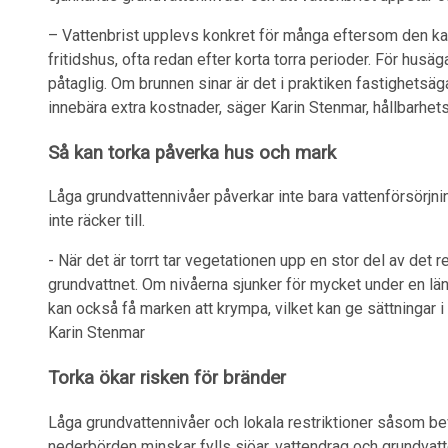
– Vattenbrist upplevs konkret för många eftersom den ka
fritidshus, ofta redan efter korta torra perioder. För hus
påtaglig. Om brunnen sinar är det i praktiken fastighetsäg
innebära extra kostnader, säger Karin Stenmar, hållbarhe
Så kan torka påverka hus och mark
Låga grundvattennivåer påverkar inte bara vattenförsörjni
inte räcker till.
- När det är torrt tar vegetationen upp en stor del av det re
grundvattnet. Om nivåerna sjunker för mycket under en längr
kan också få marken att krympa, vilket kan ge sättningar 
Karin Stenmar
Torka ökar risken för bränder
Låga grundvattennivåer och lokala restriktioner såsom beva
nederbörden minskar fylls sjöar, vattendrag och grundvat