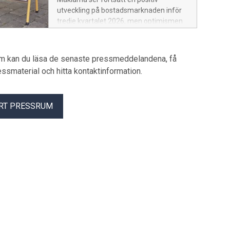
Housing Price Index (HPI).
utveckling på bostadsmarknaden inför
tredje kvartalet 2026, men optimismen
har dämpats jämfört med föregående
kvartal. Förväntningarna på såväl utbud
som efterfrågan har fallit, men från
um kan du läsa de senaste pressmeddelandena, få
höga nivåer. Inför det andra kvartalet var
pressmaterial och hitta kontaktinformation.
stämningen ovanligt positiv eftersom
nya bolåneregler skulle träda i kraft. Nu
uppger en majoritet av mäklarna att
RT PRESSRUM
regeländringarna redan har gett effekt
– det säljs fler bostäder och till högre
priser.