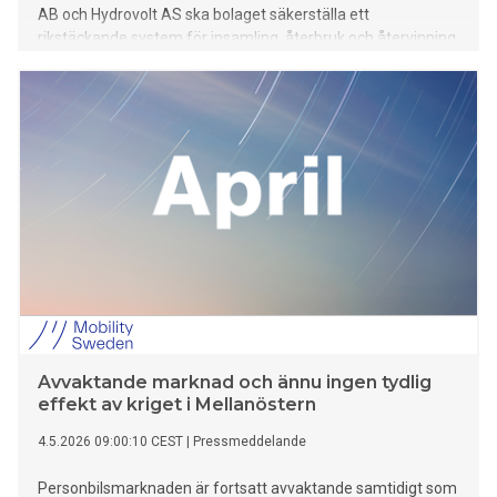
AB och Hydrovolt AS ska bolaget säkerställa ett
rikstäckande system för insamling, återbruk och återvinning
av elfordonsbatterier i Sverige.
Avvaktande marknad och ännu ingen tydlig
effekt av kriget i Mellanöstern
4.5.2026 09:00:10 CEST
|
Pressmeddelande
Personbilsmarknaden är fortsatt avvaktande samtidigt som