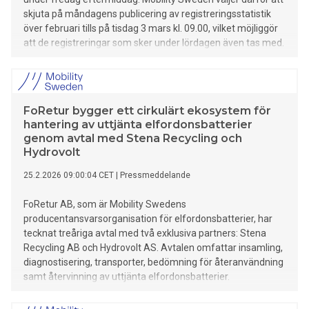
skjuta på måndagens publicering av registreringsstatistik
över februari tills på tisdag 3 mars kl. 09.00, vilket möjliggör
att de registreringar som sker under lördagen även tas med.
FoRetur bygger ett cirkulärt ekosystem för
hantering av uttjänta elfordonsbatterier
genom avtal med Stena Recycling och
Hydrovolt
25.2.2026 09:00:04 CET
|
Pressmeddelande
FoRetur AB, som är Mobility Swedens
producentansvarsorganisation för elfordonsbatterier, har
tecknat treåriga avtal med två exklusiva partners: Stena
Recycling AB och Hydrovolt AS. Avtalen omfattar insamling,
diagnostisering, transporter, bedömning för återanvändning
samt återvinning av uttjänta elfordonsbatterier.