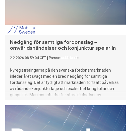
Nedgång för samtliga fordonsslag –
omvärldshändelser och konjunktur spelar in
2.2.2026 08:59:04 CET
|
Pressmeddelande
Nyregistreringarna på den svenska fordonsmarknaden
inleder året svagt med en bred nedgång för samtliga
fordonsslag. Det är tydligt att marknaden fortsatt påverkas
av rådande konjunkturläge och osäkerhet kring tullar och
geopolitik. Man bör inte dra för stora slutsatser av
förändringar efter en enskild månad.