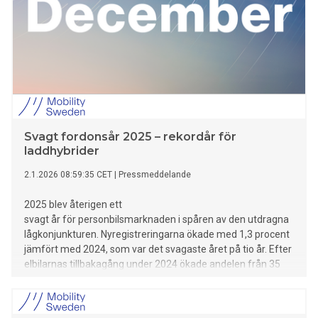
Svagt fordonsår 2025 – rekordår för
laddhybrider
2.1.2026 08:59:35 CET
|
Pressmeddelande
2025 blev återigen ett
svagt år för personbilsmarknaden i spåren av den utdragna
lågkonjunkturen. Nyregistreringarna ökade med 1,3 procent
jämfört med 2024, som var det svagaste året på tio år. Efter
elbilarnas tillbakagång under 2024 ökade andelen från 35
till 36,5 procent. Laddhybriderna uppgick till den högsta
andelen någonsin, strax under 27 procent, som resulterade
i ett nytt toppår även för andelen laddbara, med drygt 63