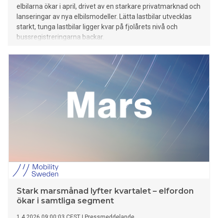
elbilarna ökar i april, drivet av en starkare privatmarknad och
lanseringar av nya elbilsmodeller. Lätta lastbilar utvecklas
starkt, tunga lastbilar ligger kvar på fjolårets nivå och
bussregistreringarna backar.
Stark marsmånad lyfter kvartalet – elfordon
ökar i samtliga segment
1.4.2026 09:00:03 CEST
|
Pressmeddelande