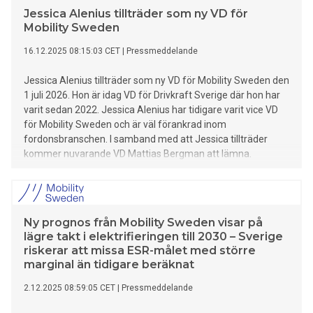
procent. De lätta och tunga lastbilarna minskade med 13
Jessica Alenius tillträder som ny VD för
procent respektive 4 procent jämfört med 2024. Samtidigt
Mobility Sweden
hade bussmarknaden ett rekordstarkt år med det högsta
antalet nyregistreringar på 50 år.
16.12.2025 08:15:03 CET
|
Pressmeddelande
Jessica Alenius tillträder som ny VD för Mobility Sweden den
1 juli 2026. Hon är idag VD för Drivkraft Sverige där hon har
varit sedan 2022. Jessica Alenius har tidigare varit vice VD
för Mobility Sweden och är väl förankrad inom
fordonsbranschen. I samband med att Jessica tillträder
kommer nuvarande VD Mattias Bergman att lämna.
Ny prognos från Mobility Sweden visar på
lägre takt i elektrifieringen till 2030 – Sverige
riskerar att missa ESR-målet med större
marginal än tidigare beräknat
2.12.2025 08:59:05 CET
|
Pressmeddelande