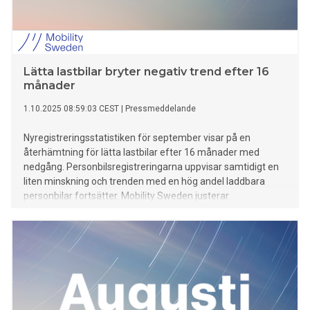
Lätta lastbilar bryter negativ trend efter 16
månader
1.10.2025 08:59:03 CEST
|
Pressmeddelande
Nyregistreringsstatistiken för september visar på en
återhämtning för lätta lastbilar efter 16 månader med
nedgång. Personbilsregistreringarna uppvisar samtidigt en
liten minskning och trenden med en hög andel laddbara
personbilar fortsätter. Mobility Sweden justerar
prognoserna för 2025 till följd av en något starkare
utveckling under året för personbilsmarknaden och en
svagare för lätta lastbilar. Även andelen el för båda
fordonsslag justeras ned, då årets elektrifieringstakt blivit
lägre än förväntat.