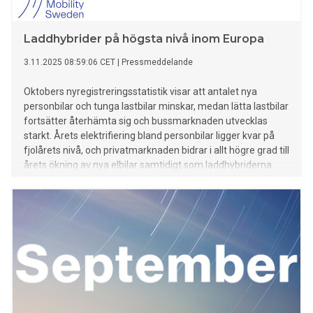
Laddhybrider på högsta nivå inom Europa
3.11.2025 08:59:06 CET
|
Pressmeddelande
Oktobers nyregistreringsstatistik visar att antalet nya
personbilar och tunga lastbilar minskar, medan lätta lastbilar
fortsätter återhämta sig och bussmarknaden utvecklas
starkt. Årets elektrifiering bland personbilar ligger kvar på
fjolårets nivå, och privatmarknaden bidrar i allt högre grad till
årets ökning av nya elbilar samtidigt som laddhybriderna
ökar kraftigt.