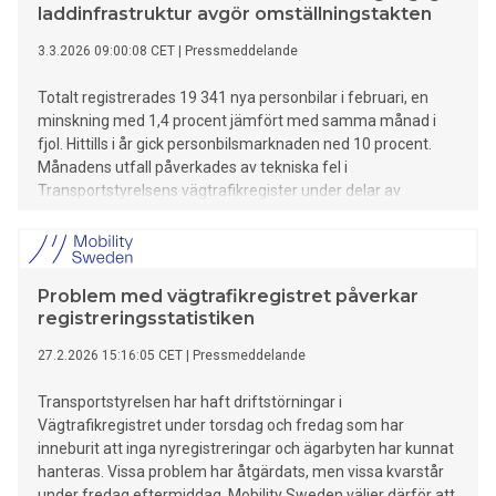
laddinfrastruktur avgör omställningstakten
3.3.2026 09:00:08 CET
|
Pressmeddelande
Totalt registrerades 19 341 nya personbilar i februari, en
minskning med 1,4 procent jämfört med samma månad i
fjol. Hittills i år gick personbilsmarknaden ned 10 procent.
Månadens utfall påverkades av tekniska fel i
Transportstyrelsens vägtrafikregister under delar av
torsdagen och fredagen. Det innebar att nyregistreringar
och ägarbyten inte kunde genomföras vilket kan ha medfört
att vissa kunder valt att hämta ut sina fordon i mars i stället.
Andelen laddbara personbilar uppgick till 65 procent. Elbilar
Problem med vägtrafikregistret påverkar
stod för 39,6 procent av nyregistreringarna, upp från 29
registreringsstatistiken
procent i februari i fjol. I volym ökade elbilarna med 11
procent och bidrog därmed till att hålla tillbaka nedgången
27.2.2026 15:16:05 CET
|
Pressmeddelande
på personbilsmarknaden. Laddhybridernas andel blev 25,4
procent, samtidigt som de i volym minskade med 4 procent.
Transportstyrelsen har haft driftstörningar i
Utvecklingen förklaras av ett bredare produktutbud av
Vägtrafikregistret under torsdag och fredag som har
elbilar i fler prisklasser, samtidigt som flera populära
inneburit att inga nyregistreringar och ägarbyten har kunnat
laddhybrider befinner sig i generationsskifte.
hanteras. Vissa problem har åtgärdats, men vissa kvarstår
under fredag eftermiddag. Mobility Sweden väljer därför att