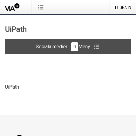
LOGGA IN
UiPath
Sociala medier
Meny
0
UiPath