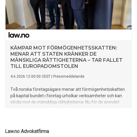
KÄMPAR MOT FÖRMÖGENHETSSKATTEN:
MENAR ATT STATEN KRÄNKER DE
MÄNSKLIGA RÄTTIGHETERNA – TAR FALLET
TILL EUROPADOMSTOLEN
4.6.2026 12:00:00 CEST
|
Pressmeddelande
Två norska företagsägare menar att förmögenhetsskatten
på kapital bundet i företag urholkar verksamheter och kan
strida mot de mänskliga rättigheterna. Nu för de ärendet
vidare till Europadomstolen för de mänskliga rättigheterna
(EMD) i Strasbourg. Utgången kan få betydelse för ett brett
lager av norska små och medelstora företag.
Law.no Advokatfirma