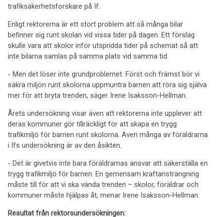
trafiksäkerhetsforskare på If.
Enligt rektorerna är ett stort problem att så många bilar
befinner sig runt skolan vid vissa tider på dagen. Ett förslag
skulle vara att skolor inför utspridda tider på schemat så att
inte bilarna samlas på samma plats vid samma tid.
- Men det löser inte grundproblemet. Först och främst bör vi
säkra miljön runt skolorna uppmuntra barnen att röra sig själva
mer för att bryta trenden, säger Irene Isaksson-Hellman.
Årets undersökning visar även att rektorerna inte upplever att
deras kommuner gör tillräckligt för att skapa en trygg
trafikmiljö för barnen runt skolorna. Även många av föräldrarna
i Ifs undersökning är av den åsikten.
- Det är givetvis inte bara föräldrarnas ansvar att säkerställa en
trygg trafikmiljö för barnen. En gemensam kraftansträngning
måste till för att vi ska vända trenden – skolor, föräldrar och
kommuner måste hjälpas åt, menar Irene Isaksson-Hellman.
Resultat från rektorsundersökningen: