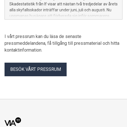
Skadestatistik från If visar att nästan två tredjedelar av årets
alla skyfallsskador inträffar under juni, juli och augusti. Nu
uppmanas husägare att förbereda sig inför sommarens
kraftiga regn.
I vårt pressrum kan du läsa de senaste
pressmeddelandena, få tillgång till pressmaterial och hitta
kontaktinformation.
BESÖK VÅRT PRESSRUM