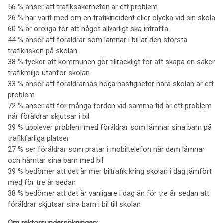
56 % anser att trafiksäkerheten är ett problem
26 % har varit med om en trafikincident eller olycka vid sin skola
60 % är oroliga för att något allvarligt ska inträffa
44 % anser att föräldrar som lämnar i bil är den största
trafikrisken på skolan
38 % tycker att kommunen gör tillräckligt för att skapa en säker
trafikmiljö utanför skolan
33 % anser att föräldrarnas höga hastigheter nära skolan är ett
problem
72 % anser att för många fordon vid samma tid är ett problem
när föräldrar skjutsar i bil
39 % upplever problem med föräldrar som lämnar sina barn på
trafikfarliga platser
27 % ser föräldrar som pratar i mobiltelefon när dem lämnar
och hämtar sina barn med bil
39 % bedömer att det är mer biltrafik kring skolan i dag jämfört
med för tre år sedan
38 % bedömer att det är vanligare i dag än för tre år sedan att
föräldrar skjutsar sina barn i bil till skolan
Om rektorsundersökningen: