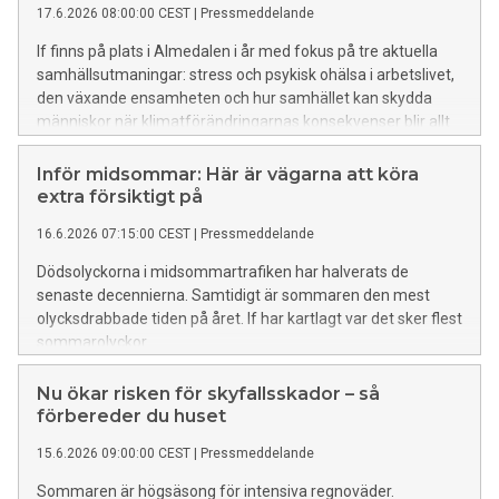
17.6.2026 08:00:00 CEST
|
Pressmeddelande
If finns på plats i Almedalen i år med fokus på tre aktuella
samhällsutmaningar: stress och psykisk ohälsa i arbetslivet,
den växande ensamheten och hur samhället kan skydda
människor när klimatförändringarnas konsekvenser blir allt
tydligare.
Inför midsommar: Här är vägarna att köra
extra försiktigt på
16.6.2026 07:15:00 CEST
|
Pressmeddelande
Dödsolyckorna i midsommartrafiken har halverats de
senaste decennierna. Samtidigt är sommaren den mest
olycksdrabbade tiden på året. If har kartlagt var det sker flest
sommarolyckor.
Nu ökar risken för skyfallsskador – så
förbereder du huset
15.6.2026 09:00:00 CEST
|
Pressmeddelande
Sommaren är högsäsong för intensiva regnoväder.