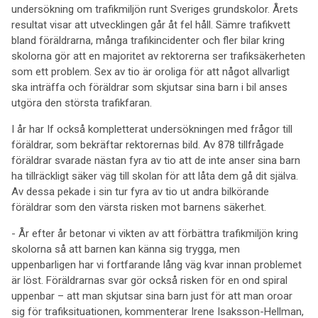
undersökning om trafikmiljön runt Sveriges grundskolor. Årets
resultat visar att utvecklingen går åt fel håll. Sämre trafikvett
bland föräldrarna, många trafikincidenter och fler bilar kring
skolorna gör att en majoritet av rektorerna ser trafiksäkerheten
som ett problem. Sex av tio är oroliga för att något allvarligt
ska inträffa och föräldrar som skjutsar sina barn i bil anses
utgöra den största trafikfaran.
I år har If också kompletterat undersökningen med frågor till
föräldrar, som bekräftar rektorernas bild. Av 878 tillfrågade
föräldrar svarade nästan fyra av tio att de inte anser sina barn
ha tillräckligt säker väg till skolan för att låta dem gå dit själva.
Av dessa pekade i sin tur fyra av tio ut andra bilkörande
föräldrar som den värsta risken mot barnens säkerhet.
- År efter år betonar vi vikten av att förbättra trafikmiljön kring
skolorna så att barnen kan känna sig trygga, men
uppenbarligen har vi fortfarande lång väg kvar innan problemet
är löst. Föräldrarnas svar gör också risken för en ond spiral
uppenbar – att man skjutsar sina barn just för att man oroar
sig för trafiksituationen, kommenterar Irene Isaksson-Hellman,