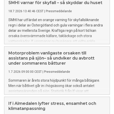
SMHI varnar för skyfall – så skyddar du huset
18.7.2026 13:40:46 CEST
|
Pressmeddelande
SMHI har utfärdat en orange varning för skyfallsliknande
regn i delar av Östergötland och gula varningar i flera andra
delar av mellersta Sverige. Kraftiga regn på kort tid kan
orsaka översvämmade källare, takläckage och stora
vattenskador. If uppmanar nu husägare att vidta enkla
åtgärder för att minska risken för skador.
Motorproblem vanligaste orsaken till
assistans på sjön– så undviker du avbrott
under sommarens båtturer
1.7.2026 09:00:00 CEST
|
Pressmeddelande
Sommaren är årets stora höjdpunkt för många båtägare.
Men när båtlivet går in i högsäsong ökar också antalet
assistansärenden på sjön. Statistik från If visar att
motorproblem är den vanligaste orsaken till att svenska
fritidsbåtar behöver hjälp ute på vattnet. Även sjunkning och
If i Almedalen lyfter stress, ensamhet och
grundstötningar hör till de vanligaste anledningarna till att
klimatanpassning
man får hjälp av Sjöassistans via Ifs båtförsäkring.