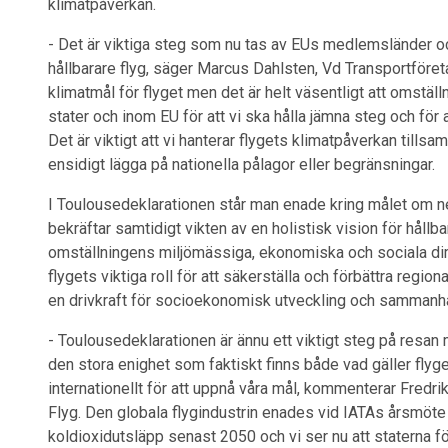
klimatpåverkan.
- Det är viktiga steg som nu tas av EUs medlemsländer och 
hållbarare flyg, säger Marcus Dahlsten, Vd Transportföret
klimatmål för flyget men det är helt väsentligt att omstä
stater och inom EU för att vi ska hålla jämna steg och för 
Det är viktigt att vi hanterar flygets klimatpåverkan tillsa
ensidigt lägga på nationella pålagor eller begränsningar.
I Toulousedeklarationen står man enade kring målet om net
bekräftar samtidigt vikten av en holistisk vision för hållba
omställningens miljömässiga, ekonomiska och sociala di
flygets viktiga roll för att säkerställa och förbättra regio
en drivkraft för socioekonomisk utveckling och sammanhå
- Toulousedeklarationen är ännu ett viktigt steg på resan
den stora enighet som faktiskt finns både vad gäller fly
internationellt för att uppnå våra mål, kommenterar Fred
Flyg. Den globala flygindustrin enades vid IATAs årsmöte
koldioxidutsläpp senast 2050 och vi ser nu att staterna f