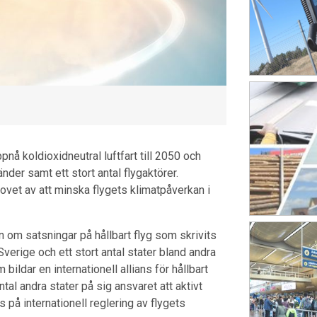
nå koldioxidneutral luftfart till 2050 och
der samt ett stort antal flygaktörer.
hovet av att minska flygets klimatpåverkan i
n om satsningar på hållbart flyg som skrivits
rige och ett stort antal stater bland andra
ldar en internationell allians för hållbart
tal andra stater på sig ansvaret att aktivt
s på internationell reglering av flygets