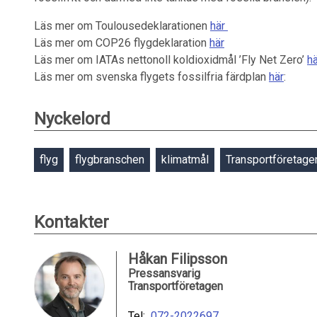
Läs mer om Toulousedeklarationen
här
Läs mer om COP26 flygdeklaration
här
Läs mer om IATAs nettonoll koldioxidmål ’Fly Net Zero’
hä
Läs mer om svenska flygets fossilfria färdplan
här
:
Nyckelord
flyg
flygbranschen
klimatmål
Transportföretage
Kontakter
Håkan Filipsson
Pressansvarig
Transportföretagen
Tel:
072-2022697