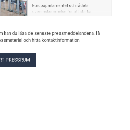
Europaparlamentet och rådets
överenskommelse för att stärka
passagerarnas rättigheter, EU261,
riskerar att öka kostnaderna för
flygbolagen – dessutom utan att nå sitt
um kan du läsa de senaste pressmeddelandena, få
syfte. Tvärtom ser de stora vinnarna
pressmaterial och hitta kontaktinformation.
istället ut att bli de mellanhänder som
mot höga avgifter driver in ersättningar
för försenade och inställda flyg.
RT PRESSRUM