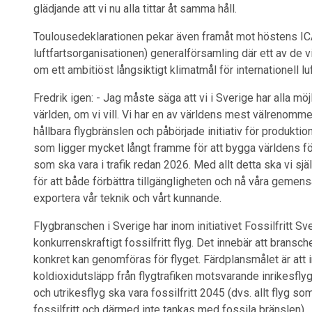
glädjande att vi nu alla tittar åt samma håll.
Toulousedeklarationen pekar även framåt mot höstens ICAO
luftfartsorganisationen) generalförsamling där ett av de v
om ett ambitiöst långsiktigt klimatmål för internationell l
Fredrik igen: - Jag måste säga att vi i Sverige har alla möjli
världen, om vi vill. Vi har en av världens mest välrenomme
hållbara flygbränslen och påbörjade initiativ för produkt
som ligger mycket långt framme för att bygga världens för
som ska vara i trafik redan 2026. Med allt detta ska vi sj
för att både förbättra tillgängligheten och nå våra geme
exportera vår teknik och vårt kunnande.
Flygbranschen i Sverige har inom initiativet Fossilfritt Sv
konkurrenskraftigt fossilfritt flyg. Det innebär att brans
konkret kan genomföras för flyget. Färdplansmålet är att i
koldioxidutsläpp från flygtrafiken motsvarande inrikesflyg
och utrikesflyg ska vara fossilfritt 2045 (dvs. allt flyg s
fossilfritt och därmed inte tankas med fossila bränslen).