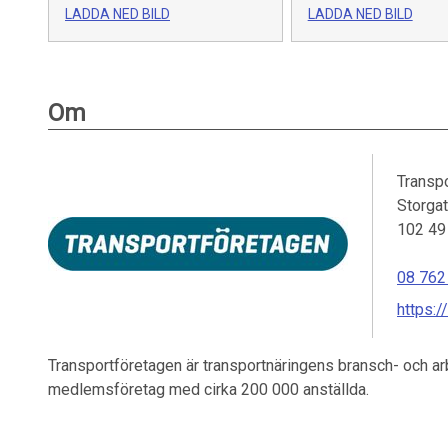
LADDA NED BILD
LADDA NED BILD
Om
Transp
Storga
102 49
08 762
https:
Transportföretagen är transportnäringens
bransch- och ar
medlemsföretag med
cirka 200 000 anställda.