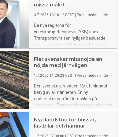
missa målet
3.7.2026 10:10:12 CEST
|
Pressmeddelande
De nya reglerna för
yrkeskompetensbevis (YKB) som
Transportstyrelsen nyligen beslutade
om är avsedda att bana väg för en mer
flexibel och modern fortbildning, riktad
till landets alla yrkesförare av tunga
Fler svenskar missnöjda än
fordon. Transportstyrelsens nya
nöjda med järnvägen
föreskrifter riskerar dock att begränsa
1.7.2026 11:20:23 CEST
|
Pressmeddelande
reformens genomslag genom att
fortfarande ställa omfattande krav på
Den svenska järnvägen får ett blandat
fysisk närvaro, i stället för
betyg av allmänheten. En ny
fjärrundervisning.
undersökning från Demoskop på
uppdrag av Transportföretagen visar att
51 procent anser att järnvägen fungerar
ganska eller mycket dåligt, medan 43
Nya laddstöd för bussar,
procent tycker att den fungerar ganska
lastbilar och hamnar
eller mycket bra.
1.7.2026 07:00:00 CEST
|
Pressmeddelande