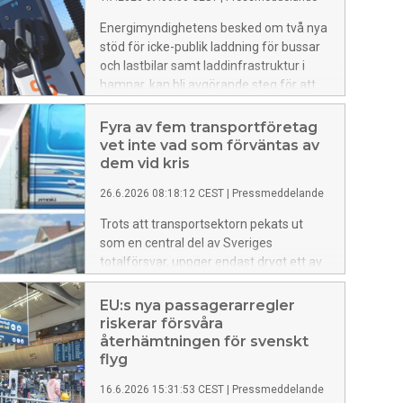
Energimyndighetens besked om två nya
stöd för icke-publik laddning för bussar
och lastbilar samt laddinfrastruktur i
hamnar, kan bli avgörande steg för att
påskynda transportsektorns
klimatomställning.
Fyra av fem transportföretag
vet inte vad som förväntas av
dem vid kris
26.6.2026 08:18:12 CEST
|
Pressmeddelande
Trots att transportsektorn pekats ut
som en central del av Sveriges
totalförsvar, uppger endast drygt ett av
fem företag i branschen att de vet vilka
förväntningar myndigheterna har på
EU:s nya passagerarregler
dem i händelse av kris eller krig. Det visar
riskerar försvåra
Transportföretagens Branschindex för
återhämtningen för svenskt
andra kvartalet 2026.
flyg
16.6.2026 15:31:53 CEST
|
Pressmeddelande