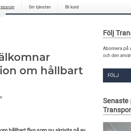
ressrum
Om tjänsten
Bli kund
Följ Tra
Abonnera på 
välkomnar
och den använ
ion om hållbart
FÖLJ
de
Senaste
Transpor
om hållbart flyg som nu skrivits på av