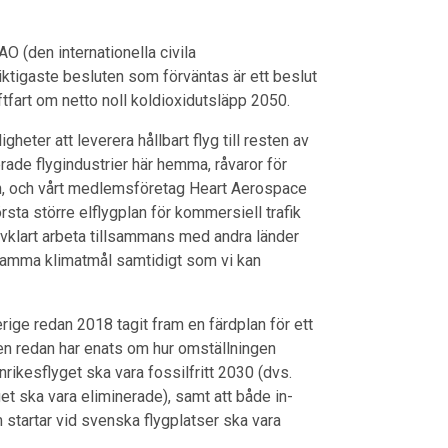
 (den internationella civila
iktigaste besluten som förväntas är ett beslut
uftfart om netto noll koldioxidutsläpp 2050.
gheter att leverera hållbart flyg till resten av
rade flygindustrier här hemma, råvaror för
ion, och vårt medlemsföretag Heart Aerospace
sta större elflygplan för kommersiell trafik
älvklart arbeta tillsammans med andra länder
nsamma klimatmål samtidigt som vi kan
erige redan 2018 tagit fram en färdplan för ett
chen redan har enats om hur omställningen
nrikesflyget ska vara fossilfritt 2030 (dvs.
et ska vara eliminerade), samt att både in-
om startar vid svenska flygplatser ska vara