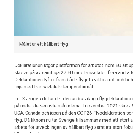
Målet är ett hållbart flyg
Deklarationen utgör plattformen för arbetet inom EU att upp
skrevs på av samtliga 27 EU medlemsstater, flera andra län
Deklarationen lyfter fram både flygets viktiga roll och be
linje med Parisavtalets temperaturmål.
För Sveriges del är det den andra viktiga flygdeklaratione
på under de senaste månaderna. I november 2021 skrev Sve
USA, Canada och japan på den COP26 Flygdeklaration som bi
flyg. Då liksom nu tar Sverige tillsammans med ett stort an
arbeta för utvecklingen av hållbart flyg samt ett stort foku