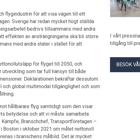
flygindustrin för att visa vägen till ett
agen. Sverige har redan mycket högt ställda
llningsarbetet bedrivs tillsammans med andra
I vårt pressr
att effekten av ansträngningarna ska bli större.
tillgång till 
mmans med andra stater i stället för att
tonollutsläpp för flyget till 2050, och
BESÖK VÅ
r utveckling som tar full hänsyn till både
mensioner. Deklarationen bekräftar dessutom
nal och global multimodal tillgänglighet och som
llning.
 mot hållbarare flyg samtidigt som den visar
gets betydelse och att vi måste samarbeta
rik Kämpfe, Branschchef, Transportföretagen –
 i Boston i oktober 2021 om målet nettonoll
örenas i branschens målbild. Det är mycket