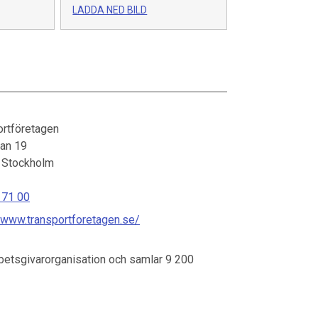
LADDA NED BILD
ortföretagen
tan 19
Stockholm
 71 00
//www.transportforetagen.se/
betsgivarorganisation och samlar 9 200