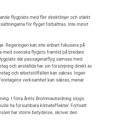
ande flygplats med fler direktlinjer och stärkt
tsättningarna för flyget förbättras. Inte minst
ige. Regeringen kan inte enbart fokusera på
ra med svenska flygets framtid på bredare
 flygplats där passagerarflyg samsas med
ag och anställda har sin försörjning direkt av
retag och arbetstillfällen kan säkras. Ingen
 företagens verksamhet kan säkras, menar
lning. I förra årets Brommautredning slogs
skulle ha försumbara klimateffekter. Fortsatt
nslen har större betydelse, skriver den