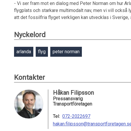
- Vi ser fram mot en dialog med Peter Norman om hur Arla
flygplats och starkare multimodalt nav, men vi vill också l
att det fossilfria flyget verkligen kan utvecklas i Sverige,
Nyckelord
arlanda
flyg
peter norman
Kontakter
Håkan Filipsson
Pressansvarig
Transportföretagen
Tel:
072-2022697
hakan.filipsson@transportforetagen.s