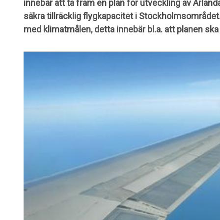
innebär att ta fram en plan för utveckling av Arlanda 
säkra tillräcklig flygkapacitet i Stockholmsområdet
med klimatmålen, detta innebär bl.a. att planen ska bid