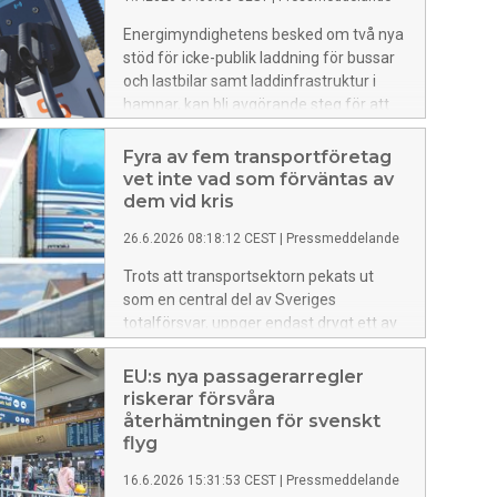
Energimyndighetens besked om två nya
stöd för icke-publik laddning för bussar
och lastbilar samt laddinfrastruktur i
hamnar, kan bli avgörande steg för att
påskynda transportsektorns
klimatomställning.
Fyra av fem transportföretag
vet inte vad som förväntas av
dem vid kris
26.6.2026 08:18:12 CEST
|
Pressmeddelande
Trots att transportsektorn pekats ut
som en central del av Sveriges
totalförsvar, uppger endast drygt ett av
fem företag i branschen att de vet vilka
förväntningar myndigheterna har på
EU:s nya passagerarregler
dem i händelse av kris eller krig. Det visar
riskerar försvåra
Transportföretagens Branschindex för
återhämtningen för svenskt
andra kvartalet 2026.
flyg
16.6.2026 15:31:53 CEST
|
Pressmeddelande