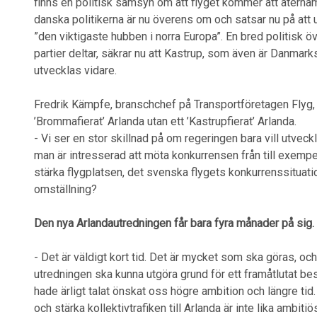
finns en politisk samsyn om att flyget kommer att återhä
danska politikerna är nu överens om och satsar nu på att
”den viktigaste hubben i norra Europa”. En bred politisk
partier deltar, säkrar nu att Kastrup, som även är Danmark
utvecklas vidare.
Fredrik Kämpfe, branschchef på Transportföretagen Flyg, 
’Brommafierat’ Arlanda utan ett ’Kastrupfierat’ Arlanda.
- Vi ser en stor skillnad på om regeringen bara vill utvec
man är intresserad att möta konkurrensen från till exempe
stärka flygplatsen, det svenska flygets konkurrenssituati
omställning?
Den nya Arlandautredningen får bara fyra månader på sig. 
- Det är väldigt kort tid. Det är mycket som ska göras, o
utredningen ska kunna utgöra grund för ett framåtlutat bes
hade ärligt talat önskat oss högre ambition och längre tid.
och stärka kollektivtrafiken till Arlanda är inte lika ambit