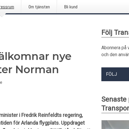
ressrum
Om tjänsten
Bli kund
Följ Tra
Abonnera på 
välkomnar nye
och den använ
ter Norman
FÖLJ
de
Senaste
Transpor
nister i Fredrik Reinfeldts regering,
tiden för Arlanda flygplats. Uppdraget