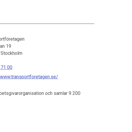
ortföretagen
tan 19
Stockholm
 71 00
//www.transportforetagen.se/
betsgivarorganisation och samlar 9 200