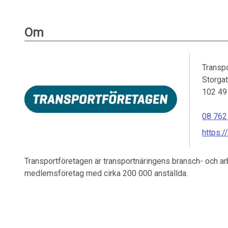
Om
Transp
Storga
102 49
08 762
https:
Transportföretagen är transportnäringens
bransch- och ar
medlemsföretag med
cirka 200 000 anställda.