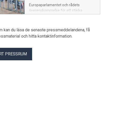
Europaparlamentet och rådets
överenskommelse för att stärka
passagerarnas rättigheter, EU261,
riskerar att öka kostnaderna för
flygbolagen – dessutom utan att nå sitt
um kan du läsa de senaste pressmeddelandena, få
syfte. Tvärtom ser de stora vinnarna
pressmaterial och hitta kontaktinformation.
istället ut att bli de mellanhänder som
mot höga avgifter driver in ersättningar
för försenade och inställda flyg.
RT PRESSRUM