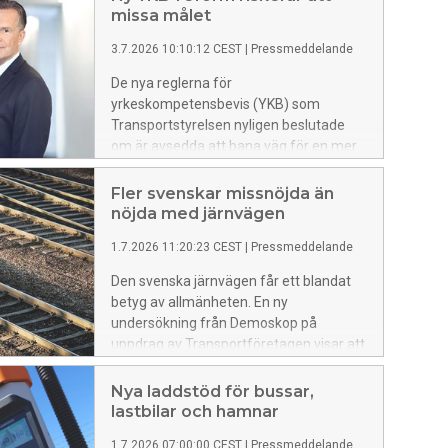
missa målet
3.7.2026 10:10:12 CEST
|
Pressmeddelande
De nya reglerna för
yrkeskompetensbevis (YKB) som
Transportstyrelsen nyligen beslutade
om är avsedda att bana väg för en mer
flexibel och modern fortbildning, riktad
till landets alla yrkesförare av tunga
Fler svenskar missnöjda än
fordon. Transportstyrelsens nya
nöjda med järnvägen
föreskrifter riskerar dock att begränsa
1.7.2026 11:20:23 CEST
|
Pressmeddelande
reformens genomslag genom att
fortfarande ställa omfattande krav på
Den svenska järnvägen får ett blandat
fysisk närvaro, i stället för
betyg av allmänheten. En ny
fjärrundervisning.
undersökning från Demoskop på
uppdrag av Transportföretagen visar att
51 procent anser att järnvägen fungerar
ganska eller mycket dåligt, medan 43
Nya laddstöd för bussar,
procent tycker att den fungerar ganska
lastbilar och hamnar
eller mycket bra.
1.7.2026 07:00:00 CEST
|
Pressmeddelande