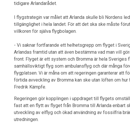
tidigare Arlandarådet.
I flygstrategin var målet att Arlanda skulle bli Nordens led
tillgänglighet i hela landet. För att det ska ske måste föru
villkoren för själva flygbolagen.
- Vi saknar fortfarande ett helhetsgrepp om flyget i Sver
Arlandas framtid utan att även bestämma vad man vill gö
front. Flyget är ett system och Bromma är hela Sveriges
samhällsviktigt flyg som ambulansflyg och där många föret
flygplatsen. Vi är måna om att regeringen garanterar att fö
förtida avveckling av Bromma kan ske utan löften om hur
Fredrik Kämpfe.
Regeringen gör kopplingen i uppdraget till flygets omstäl
fast att en flytt av flyget från Bromma till Arlanda enbart 
utveckling av elflyg och ökad användning av fossilfria brä
utredningen.