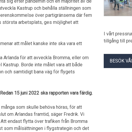
mta sig efter pandemin och en majoritet av de
 utveckla Kastrup och behålla ställningen som
 överenskommelse över partigränserna där fem
s största arbetsplats, ges möjlighet att
I vårt pressr
tillgång till 
menar att målet kanske inte ska vara ett
kla Arlanda för att avveckla Bromma, eller om
BESÖK VÅ
l Kastrup. Borde inte målet vara att både
on och samtidigt bana väg för flygets
Redan 15 juni 2022 ska rapporten vara färdig.
ch många som skulle behöva höras, för att
lut om Arlandas framtid, säger Fredrik. Vi
 Att endast flytta över trafiken från Bromma
iöst som målsättningen i flygstrategin och det