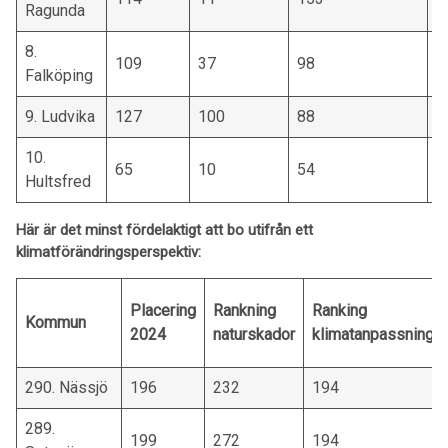
Ragunda
8.
109
37
98
7
Falköping
9. Ludvika
127
100
88
2
10.
65
10
54
1
Hultsfred
Här är det minst fördelaktigt att bo utifrån ett
klimatförändringsperspektiv:
Placering
Rankning
Ranking
Kommun
2024
naturskador
klimatanpassning
290. Nässjö
196
232
194
289.
199
272
194