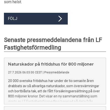
som helst.
FÖLJ
Senaste pressmeddelandena från LF
Fastighetsförmedling
Naturskador på fritidshus för 800 miljoner
27.7.2026 06:03:00 CEST
|
Pressmeddelande
20 000 svenska fritidshus har under de tio senaste åren
drabbats av så allvarliga naturskador, som översvämningar
och bortblåsta tak, att de fått försäkringsersättning på över
800 miljoner kronor. Det visar en ny sammanställning som
gjorts av LF Fastighetsförmedling baserad på data från
Svensk Försäkring.