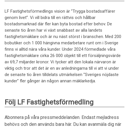
LF Fastighetsförmedlings vision är ”Trygga bostadsaffärer
genom livet”. Vi vill bidra till en rättvis och hållbar
bostadsmarknad där fler kan byta bostad efter behov. De
senaste tio åren har vi växt snabbast av alla landets
fastighetsmäklare och är nu näst störst i branschen. Med 200
bobutiker och 1 000 hängivna medarbetare runt om i Sverige
finns vi alltid nära våra kunder. Under 2024 förmedlade våra
fastighetsmäklare cirka 26 000 objekt till ett försäljningsvärde
av 69,7 miljarder kronor. Vi tycker att den lokala närvaron är
viktig och tror att det är en av anledningarna till vi att vi under
de senaste tio åren tilldelats utmärkelsen ”Sveriges nöjdaste
kunder” fler gånger än någon annan mäklarkedja.
Följ LF Fastighetsförmedling
Abonnera på våra pressmeddelanden. Endast mejladress
behövs och den används bara här. Du kan avanmäla dig när