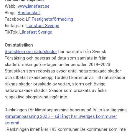
Webb:
www.lansfast.se
Blogg:
Bostadskoll
Facebook:
LF Fastighetsförmedling
Instagram:
Länsfast Sverige
TikTok:
Länsfast Sverige
Om
statistiken
Statistiken om naturskador
har hämtats från Svensk
Försäkring och baseras på data som samlats in från
skadeförsäkringsföretagen under perioden 2019–2023
Statistiken som redovisas avser antal naturorsakade skador
och utbetalt skadebelopp fördelat kommunvis. Till naturskador
räknas skador orsakade av vatten, storm och övriga
naturorsakade skador. Skador som orsakats av åska
respektive skogsbrand ingår inte.
Rankningen för klimatanpassning baseras på IVL:s kartläggning
Klimatanpassning 2025 – så långt har Sveriges kommuner
kommit
. Rankningen innehåller 193 kommuner. De kommuner som inte