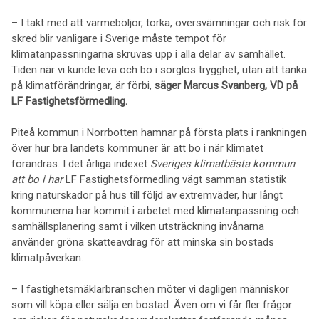
– I takt med att värmeböljor, torka, översvämningar och risk för
skred blir vanligare i Sverige måste tempot för
klimatanpassningarna skruvas upp i alla delar av samhället.
Tiden när vi kunde leva och bo i sorglös trygghet, utan att tänka
på klimatförändringar, är förbi,
säger Marcus Svanberg, VD på
LF Fastighetsförmedling.
Piteå kommun i Norrbotten hamnar på första plats i rankningen
över hur bra landets kommuner är att bo i när klimatet
förändras. I det årliga indexet
Sveriges klimatbästa kommun
att bo i har
LF Fastighetsförmedling vägt samman statistik
kring naturskador på hus till följd av extremväder, hur långt
kommunerna har kommit i arbetet med klimatanpassning och
samhällsplanering samt i vilken utsträckning invånarna
använder gröna skatteavdrag för att minska sin bostads
klimatpåverkan.
– I fastighetsmäklarbranschen möter vi dagligen människor
som vill köpa eller sälja en bostad. Även om vi får fler frågor