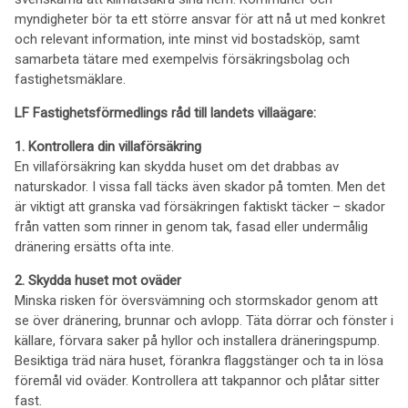
myndigheter bör ta ett större ansvar för att nå ut med konkret
och relevant information, inte minst vid bostadsköp, samt
samarbeta tätare med exempelvis försäkringsbolag och
fastighetsmäklare.
LF Fastighetsförmedlings råd till landets villaägare:
1. Kontrollera din villaförsäkring
En villaförsäkring kan skydda huset om det drabbas av
naturskador. I vissa fall täcks även skador på tomten. Men det
är viktigt att granska vad försäkringen faktiskt täcker – skador
från vatten som rinner in genom tak, fasad eller undermålig
dränering ersätts ofta inte.
2. Skydda huset mot oväder
Minska risken för översvämning och stormskador genom att
se över dränering, brunnar och avlopp. Täta dörrar och fönster i
källare, förvara saker på hyllor och installera dräneringspump.
Besiktiga träd nära huset, förankra flaggstänger och ta in lösa
föremål vid oväder. Kontrollera att takpannor och plåtar sitter
fast.