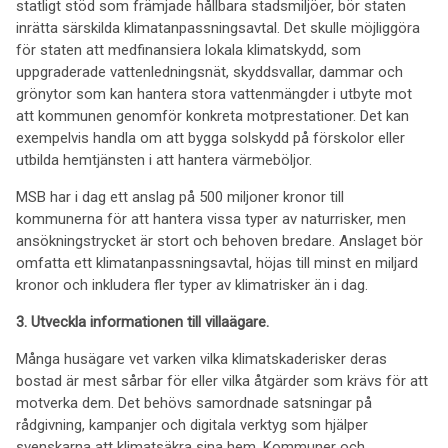
statligt stöd som främjade hållbara stadsmiljöer, bör staten
inrätta särskilda klimatanpassningsavtal. Det skulle möjliggöra
för staten att medfinansiera lokala klimatskydd, som
uppgraderade vattenledningsnät, skyddsvallar, dammar och
grönytor som kan hantera stora vattenmängder i utbyte mot
att kommunen genomför konkreta motprestationer. Det kan
exempelvis handla om att bygga solskydd på förskolor eller
utbilda hemtjänsten i att hantera värmeböljor.
MSB har i dag ett anslag på 500 miljoner kronor till
kommunerna för att hantera vissa typer av naturrisker, men
ansökningstrycket är stort och behoven bredare. Anslaget bör
omfatta ett klimatanpassningsavtal, höjas till minst en miljard
kronor och inkludera fler typer av klimatrisker än i dag.
3. Utveckla informationen till villaägare.
Många husägare vet varken vilka klimatskaderisker deras
bostad är mest sårbar för eller vilka åtgärder som krävs för att
motverka dem. Det behövs samordnade satsningar på
rådgivning, kampanjer och digitala verktyg som hjälper
svenskarna att klimatsäkra sina hem. Kommuner och