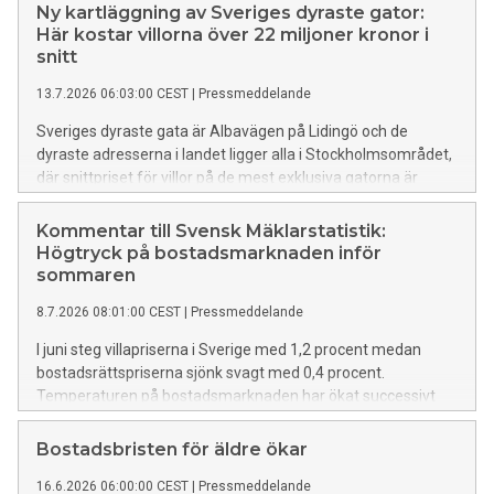
Ny kartläggning av Sveriges dyraste gator:
Här kostar villorna över 22 miljoner kronor i
snitt
13.7.2026 06:03:00 CEST
|
Pressmeddelande
Sveriges dyraste gata är Albavägen på Lidingö och de
dyraste adresserna i landet ligger alla i Stockholmsområdet,
där snittpriset för villor på de mest exklusiva gatorna är
omkring 22 miljoner kronor. Det visar en ny kartläggning från
LF Fastighetsförmedling. Här finns en tabell med statistik
Kommentar till Svensk Mäklarstatistik:
över de dyraste gatorna i varje län.
Högtryck på bostadsmarknaden inför
sommaren
8.7.2026 08:01:00 CEST
|
Pressmeddelande
I juni steg villapriserna i Sverige med 1,2 procent medan
bostadsrättspriserna sjönk svagt med 0,4 procent.
Temperaturen på bostadsmarknaden har ökat successivt
under försommaren och antalet bostadsrättsförsäljningar
ökade med hela 17 procent det senaste kvartalet, medan 11
Bostadsbristen för äldre ökar
procent fler villor bytte ägare. Det visar nya siffror från
16.6.2026 06:00:00 CEST
|
Pressmeddelande
Svensk Mäklarstatistik, analyserade av LF