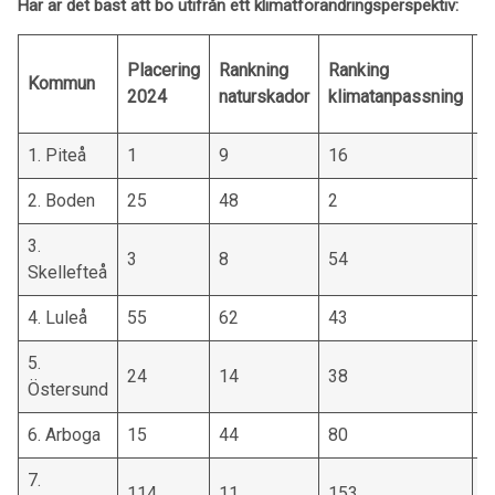
Här är det bäst att bo utifrån ett klimatförändringsperspektiv:
R
Placering
Rankning
Ranking
Kommun
g
2024
naturskador
klimatanpassning
a
1. Piteå
1
9
16
1
2. Boden
25
48
2
7
3.
3
8
54
2
Skellefteå
4. Luleå
55
62
43
6
5.
24
14
38
8
Östersund
6. Arboga
15
44
80
5
7.
114
11
153
3