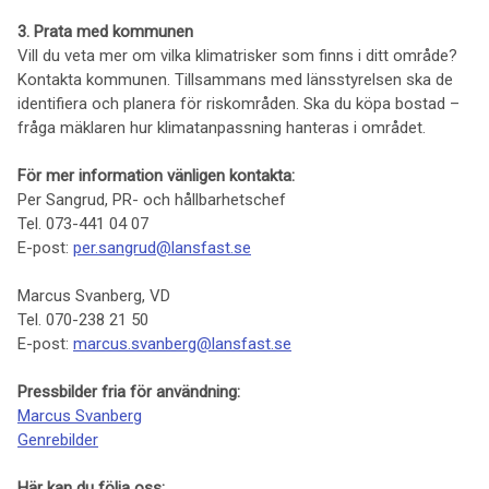
3. Prata med kommunen
Vill du veta mer om vilka klimatrisker som finns i ditt område?
Kontakta kommunen. Tillsammans med länsstyrelsen ska de
identifiera och planera för riskområden. Ska du köpa bostad –
fråga mäklaren hur klimatanpassning hanteras i området.
För mer information vänligen kontakta:
Per Sangrud, PR- och hållbarhetschef
Tel. 073-441 04 07
E-post:
per.sangrud@lansfast.se
Marcus Svanberg, VD
Tel. 070-238 21 50
E-post:
marcus.svanberg@lansfast.se
Pressbilder fria för användning:
Marcus Svanberg
Genrebilder
Här kan du följa oss: