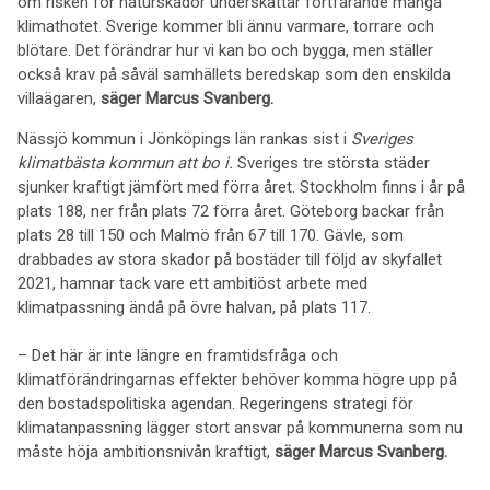
om risken för naturskador underskattar fortfarande många
klimathotet. Sverige kommer bli ännu varmare, torrare och
blötare. Det förändrar hur vi kan bo och bygga, men ställer
också krav på såväl samhällets beredskap som den enskilda
villaägaren,
säger Marcus Svanberg.
Nässjö kommun i Jönköpings län rankas sist i
Sveriges
klimatbästa kommun att bo i.
Sveriges tre största städer
sjunker kraftigt jämfört med förra året. Stockholm finns i år på
plats 188, ner från plats 72 förra året. Göteborg backar från
plats 28 till 150 och Malmö från 67 till 170. Gävle, som
drabbades av stora skador på bostäder till följd av skyfallet
2021, hamnar tack vare ett ambitiöst arbete med
klimatpassning ändå på övre halvan, på plats 117.
– Det här är inte längre en framtidsfråga och
klimatförändringarnas effekter behöver komma högre upp på
den bostadspolitiska agendan. Regeringens strategi för
klimatanpassning lägger stort ansvar på kommunerna som nu
måste höja ambitionsnivån kraftigt,
säger Marcus Svanberg.