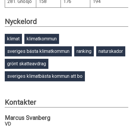
281. Gnosjö
158
176
194
Nyckelord
klimat
klimatkommun
sveriges bästa klimatkommun
ranking
naturskador
grönt skatteavdrag
sveriges klimatbästa kommun att bo
Kontakter
Marcus Svanberg
VD