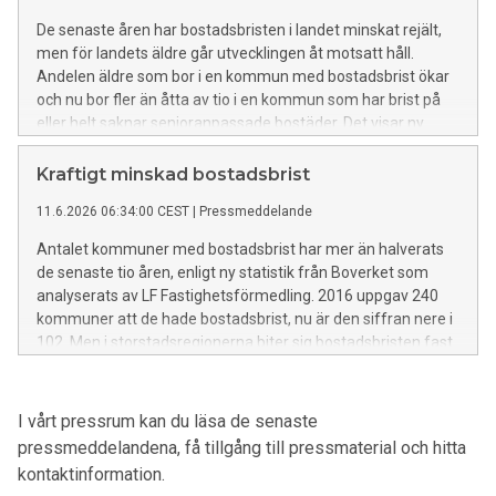
Fastighetsförmedling.
De senaste åren har bostadsbristen i landet minskat rejält,
men för landets äldre går utvecklingen åt motsatt håll.
Andelen äldre som bor i en kommun med bostadsbrist ökar
och nu bor fler än åtta av tio i en kommun som har brist på
eller helt saknar senioranpassade bostäder. Det visar ny
statistik från Boverket som analyserats av LF
Fastighetsförmedling.
Kraftigt minskad bostadsbrist
11.6.2026 06:34:00 CEST
|
Pressmeddelande
Antalet kommuner med bostadsbrist har mer än halverats
de senaste tio åren, enligt ny statistik från Boverket som
analyserats av LF Fastighetsförmedling. 2016 uppgav 240
kommuner att de hade bostadsbrist, nu är den siffran nere i
102. Men i storstadsregionerna biter sig bostadsbristen fast.
I vårt pressrum kan du läsa de senaste
pressmeddelandena, få tillgång till pressmaterial och hitta
kontaktinformation.