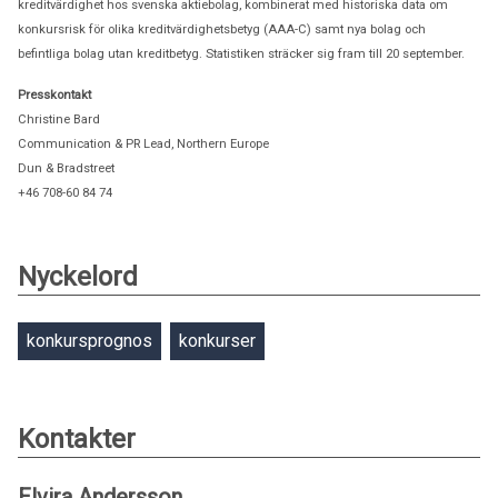
kreditvärdighet hos svenska aktiebolag, kombinerat med historiska data om
konkursrisk för olika kreditvärdighetsbetyg (AAA-C) samt nya bolag och
befintliga bolag utan kreditbetyg. Statistiken sträcker sig fram till 20 september.
Presskontakt
Christine Bard
Communication & PR Lead, Northern Europe
Dun & Bradstreet
+46 708-60 84 74
bardc@dnb.com
Nyckelord
konkursprognos
konkurser
Kontakter
Elvira Andersson