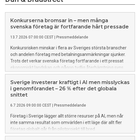
Konkurserna bromsar in – men många
svenska företag är fortfarande hårt pressade
13.7.2026 07:00:00 CEST
|
Pressmeddelande
Konkursrisken minskar i flera av Sveriges största branscher
och andelen företag med betalningsanmärkningar sjunker.
Trots det verkar svenska företag fortfarande i ett pressat
ekonomiskt landskap och någon tydlig återhämtning syns
ännu inte, enligt en ny analys från Dun & Bradstreet.
Sverige investerar kraftigt i AI men misslyckas
i genomförandet – 26 % efter det globala
snittet
6.7.2026 09:00:00 CEST
|
Pressmeddelande
Företag i Sverige lägger allt större resurser på AI, men når
inte samma resultat som omvärlden i ett läge där allt fler
företag globalt går från pilotprojekt till bred
implementering. Nya siffror från Dun & Bradstreet visar att