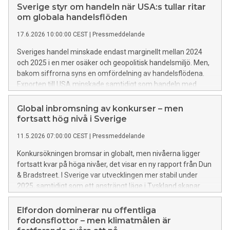
många svenska organisationer fortfarande har svårt att ta
Sverige styr om handeln när USA:s tullar ritar
AI från pilotprojekt till bred implementering. Samtidigt ligger
om globala handelsflöden
Sverige 26 procent efter det globala genomsnittet när det
17.6.2026 10:00:00 CEST
|
Pressmeddelande
gäller att omsätta AI-satsningar i praktisk användning och
affärsnytta. Utvecklingen sammanfaller med
Sveriges handel minskade endast marginellt mellan 2024
att datamognaden i svenska företag har försämrats och nu
och 2025 i en mer osäker och geopolitisk handelsmiljö. Men,
ligger tydligt under det globala snittet.
bakom siffrorna syns en omfördelning av handelsflödena.
Exporten till USA minskade samtidigt som handeln med
Europa ökade, och företagen höll till viss del uppe sina
volymer, samtidigt som de styrde om sina affärer till nya
Global inbromsning av konkurser – men
marknader.
fortsatt hög nivå i Sverige
11.5.2026 07:00:00 CEST
|
Pressmeddelande
Konkursökningen bromsar in globalt, men nivåerna ligger
fortsatt kvar på höga nivåer, det visar en ny rapport från Dun
& Bradstreet. I Sverige var utvecklingen mer stabil under
2025, samtidigt som ett ansträngt läge i Tyskland skapar
osäkerhet för svenska företag.
Elfordon dominerar nu offentliga
fordonsflottor – men klimatmålen är