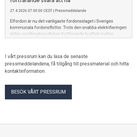
fortfarande svåra att nå
27.4.2026 07:00:00 CEST
|
Pressmeddelande
Elfordon är nu det vanligaste fordonsslaget i Sveriges
kommunala fordonsflottor. Trots den snabba elektrifieringen
skiljer sig klimatresultaten fortfarande kraftigt mellan
kommuner och regioner, enligt en ny analys från Dun &
Bradstreet och Miljöfordon Sverige.
I vårt pressrum kan du läsa de senaste
pressmeddelandena, få tillgång till pressmaterial och hitta
kontaktinformation.
BESÖK VÅRT PRESSRUM