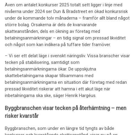
Även om antalet konkurser 2025 totalt sett ligger i linje med
nivåerna under 2024 ser Dun & Bradstreet en ökad konkursrisk
under de kommande tolv månaderna – framför allt bland något
större bolag. Orsakerna är dels de kvarvarande
skatteanstånden, dels en ökning av företag med
betalningsanmärkningar – en tidig signal om pressad likviditet
och något som kan indikera på tuffare tider framöver.
– Vi ser ett delat läge i svenskt näringsliv. Vissa branscher visar
tecken på stabilisering, samtidigt som
betalningsanmärkningarna ökar. De uppskjutna
skattebetalningarna skapar tillsammans med
betalningsanmärkningarna en situation där företag med redan
pressad likviditet riskerar att hamna i ett akut läge när
inbetalningarna ska ske, säger Henrik Hargéus.
Byggbranschen visar tecken på återhämtning – men
risker kvarstår
Byggbranschen, som under en längre tid tyngts av både