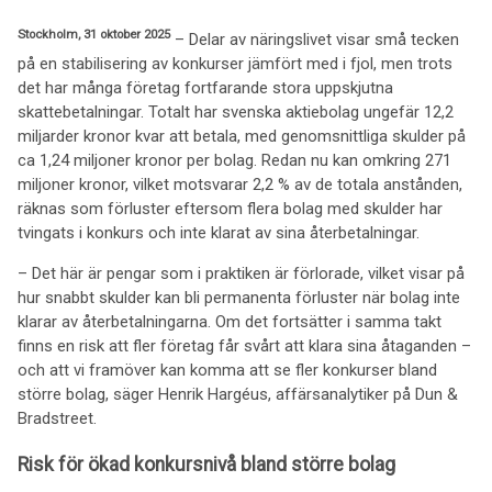
Stockholm, 31 oktober 2025
– Delar av näringslivet visar små tecken
på en stabilisering av konkurser jämfört med i fjol, men trots
det har många företag fortfarande stora uppskjutna
skattebetalningar. Totalt har svenska aktiebolag ungefär 12,2
miljarder kronor kvar att betala, med genomsnittliga skulder på
ca 1,24 miljoner kronor per bolag. Redan nu kan omkring 271
miljoner kronor, vilket motsvarar 2,2 % av de totala anstånden,
räknas som förluster eftersom flera bolag med skulder har
tvingats i konkurs och inte klarat av sina återbetalningar.
– Det här är pengar som i praktiken är förlorade, vilket visar på
hur snabbt skulder kan bli permanenta förluster när bolag inte
klarar av återbetalningarna. Om det fortsätter i samma takt
finns en risk att fler företag får svårt att klara sina åtaganden –
och att vi framöver kan komma att se fler konkurser bland
större bolag, säger Henrik Hargéus, affärsanalytiker på Dun &
Bradstreet.
Risk för ökad konkursnivå bland större bolag