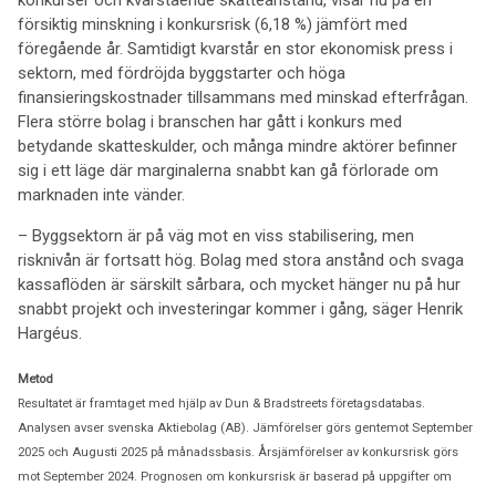
konkurser och kvarstående skatteanstånd, visar nu på en
försiktig minskning i konkursrisk (6,18 %) jämfört med
föregående år. Samtidigt kvarstår en stor ekonomisk press i
sektorn, med fördröjda byggstarter och höga
finansieringskostnader tillsammans med minskad efterfrågan.
Flera större bolag i branschen har gått i konkurs med
betydande skatteskulder, och många mindre aktörer befinner
sig i ett läge där marginalerna snabbt kan gå förlorade om
marknaden inte vänder.
– Byggsektorn är på väg mot en viss stabilisering, men
risknivån är fortsatt hög. Bolag med stora anstånd och svaga
kassaflöden är särskilt sårbara, och mycket hänger nu på hur
snabbt projekt och investeringar kommer i gång, säger Henrik
Hargéus.
Metod
Resultatet är framtaget med hjälp av Dun & Bradstreets företagsdatabas.
Analysen avser svenska Aktiebolag (AB). Jämförelser görs gentemot September
2025 och Augusti 2025 på månadssbasis. Årsjämförelser av konkursrisk görs
mot September 2024. Prognosen om konkursrisk är baserad på uppgifter om