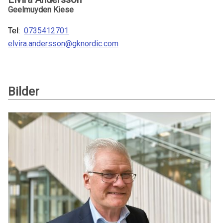
Geelmuyden Kiese
Tel:
0735412701
elvira.andersson@gknordic.com
Bilder