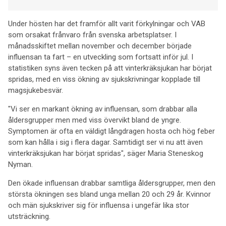
Under hösten har det framför allt varit förkylningar och VAB
som orsakat frånvaro från svenska arbetsplatser. I
månadsskiftet mellan november och december började
influensan ta fart – en utveckling som fortsatt inför jul. I
statistiken syns även tecken på att vinterkräksjukan har börjat
spridas, med en viss ökning av sjukskrivningar kopplade till
magsjukebesvär.
"Vi ser en markant ökning av influensan, som drabbar alla
åldersgrupper men med viss övervikt bland de yngre.
Symptomen är ofta en väldigt långdragen hosta och hög feber
som kan hålla i sig i flera dagar. Samtidigt ser vi nu att även
vinterkräksjukan har börjat spridas", säger Maria Steneskog
Nyman.
Den ökade influensan drabbar samtliga åldersgrupper, men den
största ökningen ses bland unga mellan 20 och 29 år. Kvinnor
och män sjukskriver sig för influensa i ungefär lika stor
utsträckning.