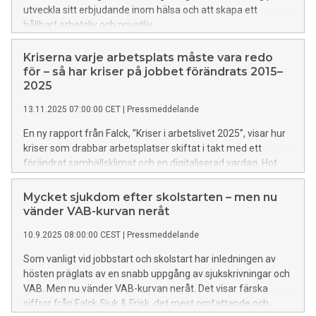
utveckla sitt erbjudande inom hälsa och att skapa ett
hållbart arbetsliv och privatliv.
Kriserna varje arbetsplats måste vara redo
för – så har kriser på jobbet förändrats 2015–
2025
13.11.2025 07:00:00 CET
|
Pressmeddelande
En ny rapport från Falck, ”Kriser i arbetslivet 2025”, visar hur
kriser som drabbar arbetsplatser skiftat i takt med ett
förändrat samhällsklimat och en digitaliserad vardag. Hot
och våld är den vanligaste krisen en arbetsplats utsätts för,
men hoten har fått en ny, mer digital och yrkesrollsnära
Mycket sjukdom efter skolstarten – men nu
karaktär.
vänder VAB-kurvan neråt
10.9.2025 08:00:00 CEST
|
Pressmeddelande
Som vanligt vid jobbstart och skolstart har inledningen av
hösten präglats av en snabb uppgång av sjukskrivningar och
VAB. Men nu vänder VAB-kurvan neråt. Det visar färska
siffror från Falck Sjuk & Frisk, det mest omfattande och