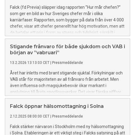
Falck (fd Previa) släpper idag rapporten ”Hur mår chefen?”
som ger en bild av hur Sveriges chefer mår i olika
karriärfaser. Rapporten, som bygger på data från över 4 000
chefer, visar att chefer generellt har hög motivation, men att
de betalar ett pris i form av stress och tidsbrist, särskilt i
mitten av karriären.
Stigande frånvaro för både sjukdom och VAB i
början av ”vabruari”
13.2.2026 13:13:03 CET
|
Pressmeddelande
Året har inletts med brant stigande sjuktal. Förkylningar och
VAB står för majoriteten av all frånvaro från arbetet. Men
även influensa och magsjukebesvär ökar markant i
anslutning till årets sportlovsveckor. Det visar färska siffror
från Falck Sjuk & Frisk, det mest omfattande och aktuella
verktyget för analys av frånvarostatistik i Sverige.
Falck öppnar hälsomottagning i Solna
2.12.2025 08:00:00 CET
|
Pressmeddelande
Falck stärker närvaron i Stockholm med ny hälsomottagning
i Solna. Etableringen är ett viktigt steg i Falcks satsning på att