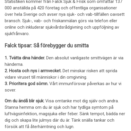
Statistiken kommer från Falck Sjuk & Frisk som omfattar 137
000 anställda på 420 företag och offentliga organisationer
över hela Sverige och avser nya sjuk- och vab-tillfällen oavsett
bransch. Sjuk-, vab- och friskanmälan görs via telefon eller
online och inkluderar sjukvårdsrådgivning och uppföljning av
sjukfrånvaro.
Falck tipsar: Så förebygger du smitta
1. Tvätta dina händer.
Den absolut vanligaste smittvägen är via
händerna.
2. Hosta och nys i armvecket.
Det minskar risken att sprida
vidare viruset till människor i din omgivning.
3. Prioritera god sömn.
Vårt immunförsvar påverkas av hur vi
sover.
Om du ändå blir sjuk:
Visa omtanke mot dig själv och andra.
Stanna hemma om du är sjuk och har tydliga symtom på
luftvägsinfektion, magsjuka eller feber. Sänk tempot, bädda ner
dig och skapa lite julmys där du är. Tänk snälla tankar och
försök att få återhämtning och lugn.