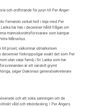
ia och ordförande för juryn till Per Anger-
to Fernando verkat helt i linje med Per
 Lanka har han i decennier hållit frågan om
samma människorättsförsvarare som kämpar
Petra Mårselius.
ill priset, välkomnar utmärkelsen.
 decennier förkroppsligar exakt det som Per
onom utan varje familj i Sri Lanka som har
försvinnanden är ett särskilt grymt
anhöriga, säger Diakonias generalsekreterare
inaliserade och att söka sanningen om de
itiskt våld och inbördeskrig. I Per Angers