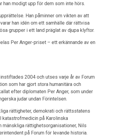
tår han modigt upp för dem som inte hörs.
h upprättelse. Han påminner om vikten av att
varar han idén om ett samhälle där rättvisa
ösa grupper i ett land präglat av djupa klyftor.
ldelas Per Anger-priset – ett erkännande av en
r instiftades 2004 och utses varje år av Forum
ation som har gjort stora humanitära och
kallat efter diplomaten Per Anger, som under
ngerska judar undan Förintelsen.
liga rättigheter, demokrati och rättsstatens
al katastrofmedicin på Karolinska
mänskliga rättighetsorganisationer, Nils
verintendent på Forum för levande historia.