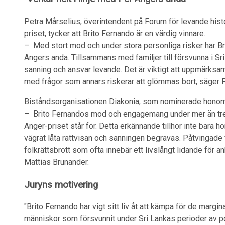
Petra Mårselius, överintendent på Forum för levande histor
priset, tycker att Brito Fernando är en värdig vinnare.
– Med stort mod och under stora personliga risker har Bri
Angers anda. Tillsammans med familjer till försvunna i Sri
sanning och ansvar levande. Det är viktigt att uppmärk
med frågor som annars riskerar att glömmas bort, säger 
Biståndsorganisationen Diakonia, som nominerade honom t
– Brito Fernandos mod och engagemang under mer än tre
Anger-priset står för. Detta erkännande tillhör inte bara h
vägrat låta rättvisan och sanningen begravas. Påtvingade 
folkrättsbrott som ofta innebär ett livslångt lidande för 
Mattias Brunander.
Juryns motivering
"Brito Fernando har vigt sitt liv åt att kämpa för de marg
människor som försvunnit under Sri Lankas perioder av pol