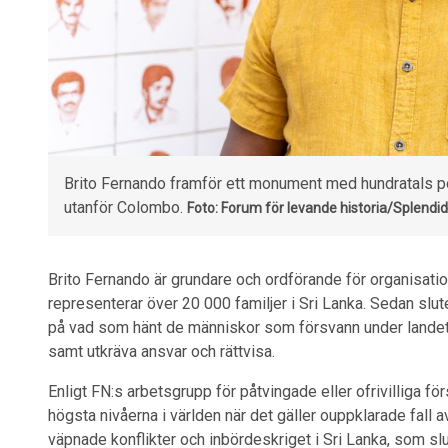
Brito Fernando framför ett monument med hundratals por
utanför Colombo.
Foto: Forum för levande historia/Splendid
Brito Fernando är grundare och ordförande för organisat
representerar över 20 000 familjer i Sri Lanka. Sedan slute
på vad som hänt de människor som försvann under landets 
samt utkräva ansvar och rättvisa.
Enligt FN:s arbetsgrupp för påtvingade eller ofrivilliga f
högsta nivåerna i världen när det gäller ouppklarade fall 
väpnade konflikter och inbördeskriget i Sri Lanka, som sl