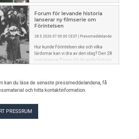
reject them. This is shown in a new
study by the Living History Forum,
Forum för levande historia
comparing developments between 2020
lanserar ny filmserie om
and 2025.
Förintelsen
28.5.2026 07:00:00 CEST
|
Pressmeddelande
Hur kunde Förintelsen ske och vilka
lärdomar kan vi dra av den idag? Den 28
maj lanserar Forum för levande historia
Berätta för framtiden – en ny filmserie
för högstadiet och gymnasiet, med
tillhörande undervisningsmaterial.
um kan du läsa de senaste pressmeddelandena, få
Satsningen är en del av ett treårigt
pressmaterial och hitta kontaktinformation.
regeringsuppdrag för att stärka
kunskapen om Förintelsen och öka
medvetenheten om antisemitism,
RT PRESSRUM
rasism och demokratiska värden.