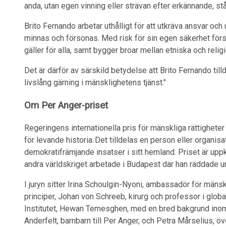
anda, utan egen vinning eller strävan efter erkännande, s
Brito Fernando arbetar uthålligt för att utkräva ansvar oc
minnas och försonas. Med risk för sin egen säkerhet förs
gäller för alla, samt bygger broar mellan etniska och religi
Det är därför av särskild betydelse att Brito Fernando til
livslång gärning i mänsklighetens tjänst."
Om Per Anger-priset
Regeringens internationella pris för mänskliga rättighete
för levande historia. Det tilldelas en person eller organis
demokratifrämjande insatser i sitt hemland. Priset är upp
andra världskriget arbetade i Budapest där han räddade u
I juryn sitter Irina Schoulgin-Nyoni, ambassadör för mänsk
principer, Johan von Schreeb, kirurg och professor i glob
Institutet, Hewan Temesghen, med en bred bakgrund inom 
Anderfelt, barnbarn till Per Anger, och Petra Mårselius, ö