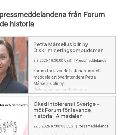
 pressmeddelandena från Forum
de historia
Petra Mårselius blir ny
Diskrimineringsombudsman
3.8.2026 10:30:00 CEST
|
Pressmeddelande
Forum för levande historia kan stolt
meddela att överintendent Petra
Mårselius blir ny
Diskrimineringsombudsman.
Regeringens utnämning presenterades
av jämställdhetsminister Nina Larsson
Ökad intolerans i Sverige –
vid en pressträff tidigare i dag. Petra
möt Forum för levande
Mårselius tillträder som
historia i Almedalen
Diskrimineringsombudsman den 1
22.6.2026 07:00:00 CEST
|
Pressmeddelande
december.