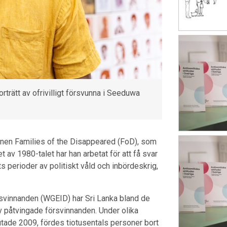
trätt av ofrivilligt försvunna i Seeduwa
ionen Families of the Disappeared (FoD), som
t av 1980-talet har han arbetat för att få svar
perioder av politiskt våld och inbördeskrig,
örsvinnanden (WGEID) har Sri Lanka bland de
av påtvingade försvinnanden. Under olika
utade 2009, fördes tiotusentals personer bort