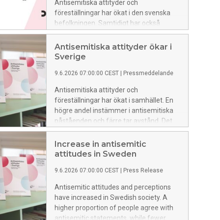
Antisemitiska attityder och
föreställningar har ökat i den svenska
befolkningen. Samtidigt har också
intoleransen mot minoritetsgrupper
ökat bland svenska högstadie- och
Antisemitiska attityder ökar i
gymnasieelever. Den 25 juni bjuder
Sverige
Forum för levande historia in till samtal
9.6.2026 07:00:00 CEST
|
Pressmeddelande
om vad utvecklingen betyder för
demokratin och hur vi kan stärka
Antisemitiska attityder och
motståndskraften mot intolerans,
föreställningar har ökat i samhället. En
antisemitism och andra former rasism.
högre andel instämmer i antisemitiska
påståenden och färre tar avstånd. Det
visar en ny undersökning från Forum för
levande historia, som jämfört
Increase in antisemitic
utvecklingen mellan 2020 och 2025.
attitudes in Sweden
9.6.2026 07:00:00 CEST
|
Press Release
Antisemitic attitudes and perceptions
have increased in Swedish society. A
higher proportion of people agree with
antisemitic statements, while fewer