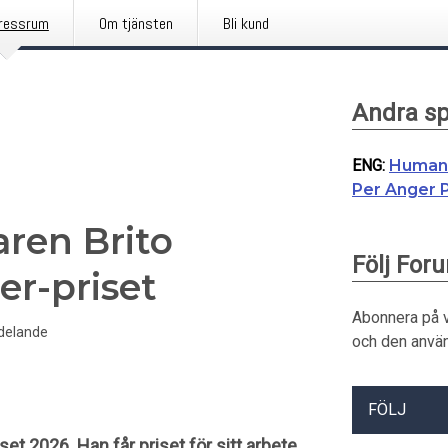
ressrum
Om tjänsten
Bli kund
Andra s
ENG
:
Human 
Per Anger P
aren Brito
Följ Foru
er-priset
Abonnera på 
delande
och den använ
FÖLJ
set 2026. Han får priset för sitt arbete