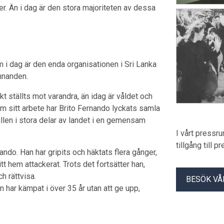
er. Än i dag är den stora majoriteten av dessa
i dag är den enda organisationen i Sri Lanka
nnanden.
kt ställts mot varandra, än idag är våldet och
 sitt arbete har Brito Fernando lyckats samla
llen i stora delar av landet i en gemensam
I vårt pressr
tillgång till 
nando. Han har gripits och häktats flera gånger,
tt hem attackerat. Trots det fortsätter han,
h rättvisa.
BESÖK VÅ
som har kämpat i över 35 år utan att ge upp,