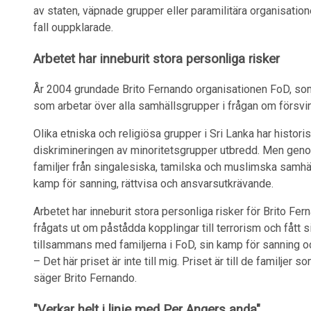
av staten, väpnade grupper eller paramilitära organisation
fall ouppklarade.
Arbetet har inneburit stora personliga risker
År 2004 grundade Brito Fernando organisationen FoD, som 
som arbetar över alla samhällsgrupper i frågan om försvi
Olika etniska och religiösa grupper i Sri Lanka har historis
diskrimineringen av minoritetsgrupper utbredd. Men genom
familjer från singalesiska, tamilska och muslimska samhä
kamp för sanning, rättvisa och ansvarsutkrävande.
Arbetet har inneburit stora personliga risker för Brito Fer
frågats ut om påstådda kopplingar till terrorism och fått si
tillsammans med familjerna i FoD, sin kamp för sanning oc
– Det här priset är inte till mig. Priset är till de familjer 
säger Brito Fernando.
"Verkar helt i linje med Per Angers anda"