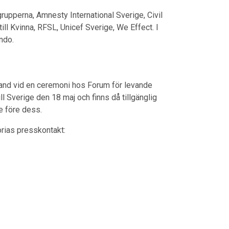
rupperna, Amnesty International Sverige, Civil
ll Kvinna, RFSL, Unicef Sverige, We Effect. I
ando.
trand vid en ceremoni hos Forum för levande
l Sverige den 18 maj och finns då tillgänglig
ne före dess.
orias presskontakt: