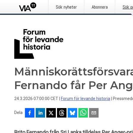
Sök nyheter
Abonnera
Sök p
Människorättsförsvar
Fernando får Per Ang
24.3.2026 07:00:00 CET
|
Forum för levande historia
|
Pressmed
Dela
Brito Fernando från Sri Lanka tilldelas Per Anger-pri