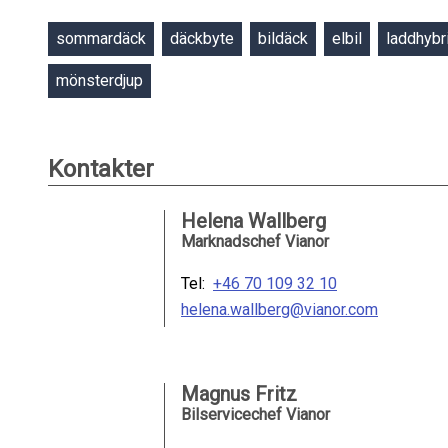
sommardäck
däckbyte
bildäck
elbil
laddhybr
mönsterdjup
Kontakter
Helena Wallberg
Marknadschef Vianor
Tel:
+46 70 109 32 10
helena.wallberg@vianor.com
Magnus Fritz
Bilservicechef Vianor