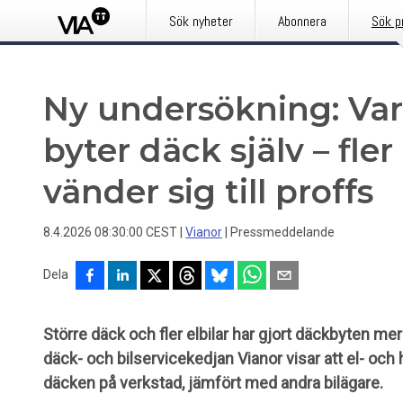
Sök nyheter
Abonnera
Sök p
Ny undersökning: Va
byter däck själv – fler
vänder sig till proffs
8.4.2026 08:30:00 CEST
|
Vianor
|
Pressmeddelande
Dela
Större däck och fler elbilar har gjort däckbyten m
däck- och bilservicekedjan Vianor visar att el- och h
däcken på verkstad, jämfört med andra bilägare.