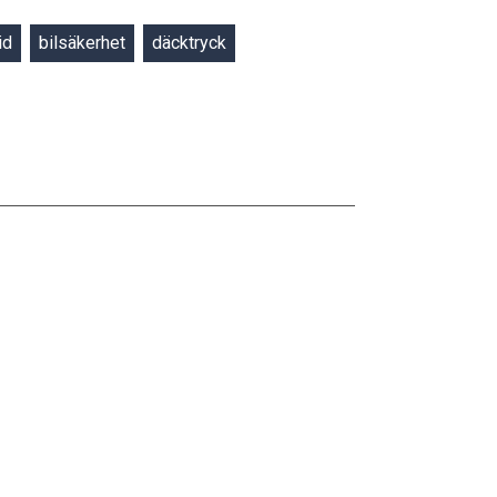
id
bilsäkerhet
däcktryck