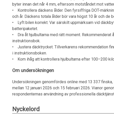
byter innan det når 4 mm, eftersom motståndet mot vatte
• Kontrollera däckens ålder. Den fyrsiffriga DOT-märkni
och år. Däckens totala ålder bör vara högst 10 år och de b
• Lyft bilen korrekt. Var särskilt uppmärksam vid däckbyt
batteripaketet.
• Dra åt hjulbultarna med rätt moment. Rekommenderat å
instruktionsbok.
• Justera däcktrycket. Tillverkarens rekommendation finns
i instruktionsboken.
• Kom ihåg att kontrollera hjulbultarna efter 100–200 kil
Om undersökningen
Undersökningen genomfördes online med 13 337 finska, 
mellan 12 januari 2026 och 15 februari 2026. Vianor geno
respondenternas användning av professionella däcktjänste
Nyckelord