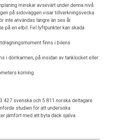
nplaning minskar avsevärt under denna nivå.
ngen på sidoväggen visar tillverkningsvecka
ör inte användas längre än sex år.
e på en elbil. Fel lyftpunkter kan skada
tdragningsmoment finns i bilens
 i dörrkarmen, på insidan av tanklocket eller
ometers körning.
3 427 svenska och 5 811 norska deltagare
mförde studien för att undersöka
r jämfört med att byta däck själva.