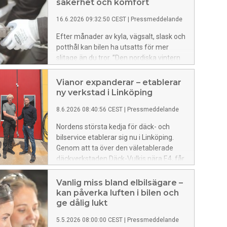
säkerhet och komfort
16.6.2026 09:32:50 CEST
|
Pressmeddelande
Efter månader av kyla, vägsalt, slask och
potthål kan bilen ha utsatts för mer
slitage än du tror. ”Den nordiska vintern
sliter hårt på flera viktiga delar av bilen.
Problem märks ofta först under längre
Vianor expanderar – etablerar
semesterresor, särskilt när bilen är tungt
ny verkstad i Linköping
lastad”, säger Magnus Fritz,
8.6.2026 08:40:56 CEST
|
Pressmeddelande
bilservicechef på Vianor.
Nordens största kedja för däck- och
bilservice etablerar sig nu i Linköping.
Genom att ta över den väletablerade
däckverkstaden Däck-Vulkis nära E4, får
Vianor för första gången en egen
premiumverkstad i Sveriges femte
Vanlig miss bland elbilsägare –
största stad. ”Det är en stor ära att få ta
kan påverka luften i bilen och
över en så välskött verksamhet med
ge dålig lukt
stark lokal förankring och värderingar
5.5.2026 08:00:00 CEST
|
Pressmeddelande
som ligger nära Vianors egna”, säger