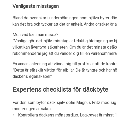
Vanligaste misstagen
Bland de svenskar i undersökningen som själva byter däc
kan det bra och tycker att det är enkelt. Andra orsaker är att
Men vad kan man missa?
”Vanliga gör-det-själv-misstag är felaktig åtdragning av hju
vilket kan äventyra säkerheten. Om du är det minsta osäke
rekommenderar jag att du vänder dig till en välrenommer
En annan anledning att vända sig till proffs är att de kontr
”Detta är särskilt viktigt för elbilar. De är tyngre och har
däckens egenskaper.”
Expertens checklista för däckbyte
För den som byter däck själv delar Magnus Fritz med sig a
monteringen är säkra:
• Kontrollera däckens mönsterdjup. Lagkravet är minst 