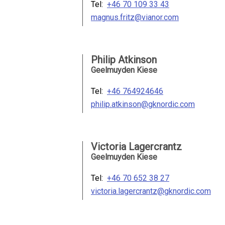
Tel:
+46 70 109 33 43
magnus.fritz@vianor.com
Philip Atkinson
Geelmuyden Kiese
Tel:
+46 764924646
philip.atkinson@gknordic.com
Victoria Lagercrantz
Geelmuyden Kiese
Tel:
+46 70 652 38 27
victoria.lagercrantz@gknordic.com