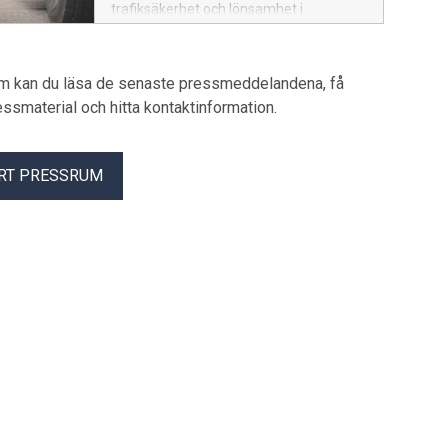
trafiksäkerhet och lönsamhet i
transportverksamhet. Trots det brister
rutinerna. Det visar en ny nordisk
undersökning från däck- och
um kan du läsa de senaste pressmeddelandena, få
bilservicekedjan Vianor, där förare av
pressmaterial och hitta kontaktinformation.
tunga fordon svarat på hur ofta de
genomför viktiga däckkontroller.
Resultaten pekar också på att många
RT PRESSRUM
företag saknar tydliga riktlinjer för
säkerhetskontroller.