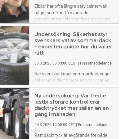
Fredrik Kellström, vd på Vianor.
Elbilar har ofta längre serviceintervall –
något som kan få oväntade
konsekvenser. I Norden finns en risk att
kupéfiltret sitter kvar för länge, vilket kan
försämra luftflödet, släppa in mer pollen
Undersökning: Säkerhet styr
och andra partiklar i kupén och i vissa fall
svenskars val av sommardäck
orsaka dålig lukt.
– experten guidar hur du väljer
rätt
30.3.2026 08:03:00 CEST
|
Pressmeddelande
När svenskar köper sommardäck väger
säkerhet tydligt tyngre än pris, visar en
ny undersökning från Vianor. Här delar
däckexperten Tomas Jansson,
Ny undersökning: Var tredje
produktchef på Vianor med sig av sina
lastbilsförare kontrollerar
bästa tips för hur du väljer rätt
däcktrycket mer sällan än en
sommardäck.
gång i månaden
24.3.2026 10:00:00 CET
|
Pressmeddelande
Rätt däcktryck är avgörande för både