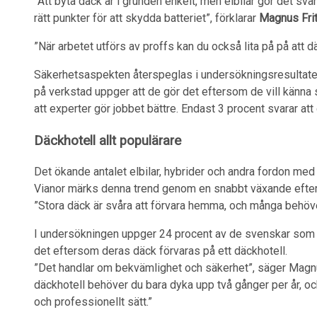
”Att byta däck är i grunden enkelt, men elbilar gör det svå
rätt punkter för att skydda batteriet”, förklarar
Magnus Fri
”När arbetet utförs av proffs kan du också lita på på att dä
Säkerhetsaspekten återspeglas i undersökningsresultate
på verkstad uppger att de gör det eftersom de vill känna s
att experter gör jobbet bättre. Endast 3 procent svarar att
Däckhotell allt populärare
Det ökande antalet elbilar, hybrider och andra fordon med
Vianor märks denna trend genom en snabbt växande efter
”Stora däck är svåra att förvara hemma, och många behöve
I undersökningen uppger 24 procent av de svenskar som lå
det eftersom deras däck förvaras på ett däckhotell.
”Det handlar om bekvämlighet och säkerhet”, säger Magnu
däckhotell behöver du bara dyka upp två gånger per år, oc
och professionellt sätt.”