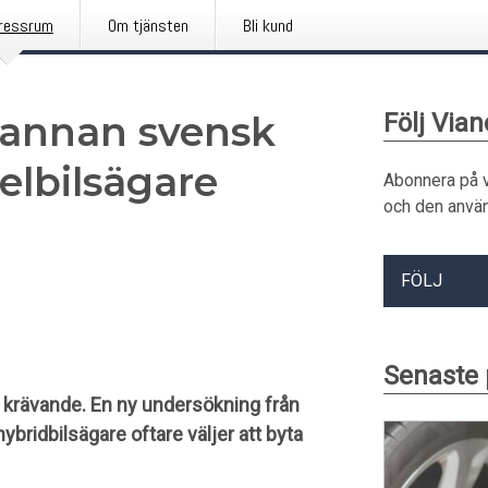
ressrum
Om tjänsten
Bli kund
rannan svensk
Följ Vian
 elbilsägare
Abonnera på 
och den använ
FÖLJ
Senaste 
er krävande. En ny undersökning från
ybridbilsägare oftare väljer att byta