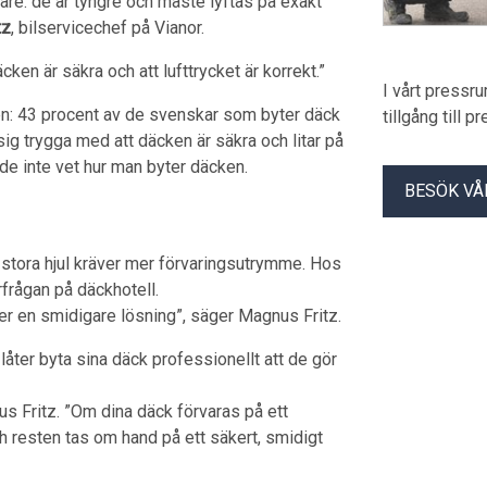
rare: de är tyngre och måste lyftas på exakt
tz
, bilservicechef på Vianor.
cken är säkra och att lufttrycket är korrekt.”
I vårt pressr
n: 43 procent av de svenskar som byter däck
tillgång till 
ig trygga med att däcken är säkra och litar på
 de inte vet hur man byter däcken.
BESÖK VÅ
 stora hjul kräver mer förvaringsutrymme. Hos
frågan på däckhotell.
r en smidigare lösning”, säger Magnus Fritz.
ter byta sina däck professionellt att de gör
s Fritz. ”Om dina däck förvaras på ett
h resten tas om hand på ett säkert, smidigt