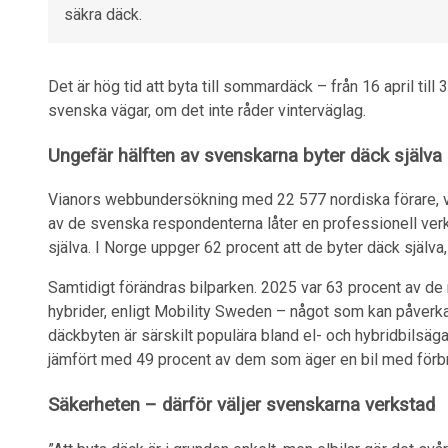
säkra däck.
Det är hög tid att byta till sommardäck – från 16 april ti
svenska vägar, om det inte råder vinterväglag.
Ungefär hälften av svenskarna byter däck själva
Vianors webbundersökning med 22 577 nordiska förare, var
av de svenska respondenterna låter en professionell ver
själva. I Norge uppger 62 procent att de byter däck själva,
Samtidigt förändras bilparken. 2025 var 63 procent av de n
hybrider, enligt Mobility Sweden – något som kan påverka
däckbyten är särskilt populära bland el- och hybridbilsäga
jämfört med 49 procent av dem som äger en bil med förbr
Säkerheten – därför väljer svenskarna verkstad