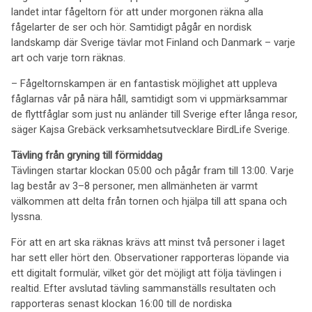
landet intar fågeltorn för att under morgonen räkna alla
fågelarter de ser och hör. Samtidigt pågår en nordisk
landskamp där Sverige tävlar mot Finland och Danmark – varje
art och varje torn räknas.
– Fågeltornskampen är en fantastisk möjlighet att uppleva
fåglarnas vår på nära håll, samtidigt som vi uppmärksammar
de flyttfåglar som just nu anländer till Sverige efter långa resor,
säger Kajsa Grebäck verksamhetsutvecklare BirdLife Sverige.
Tävling från gryning till förmiddag
Tävlingen startar klockan 05:00 och pågår fram till 13:00. Varje
lag består av 3–8 personer, men allmänheten är varmt
välkommen att delta från tornen och hjälpa till att spana och
lyssna.
För att en art ska räknas krävs att minst två personer i laget
har sett eller hört den. Observationer rapporteras löpande via
ett digitalt formulär, vilket gör det möjligt att följa tävlingen i
realtid. Efter avslutad tävling sammanställs resultaten och
rapporteras senast klockan 16:00 till de nordiska