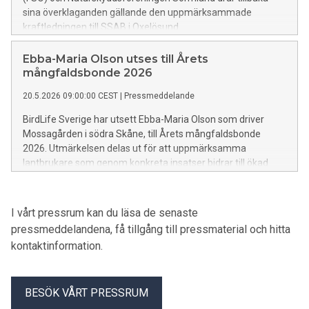
sina överklaganden gällande den uppmärksammade
kraftledningen till SSAB i Oxelösund.
Ebba-Maria Olson utses till Årets
mångfaldsbonde 2026
20.5.2026 09:00:00 CEST
|
Pressmeddelande
BirdLife Sverige har utsett Ebba-Maria Olson som driver
Mossagården i södra Skåne, till Årets mångfaldsbonde
2026. Utmärkelsen delas ut för att uppmärksamma
lantbrukare som genom konkreta insatser bidrar till ökad
biologisk mångfald i jordbrukslandskapet. – Jag tror att
framtidens jordbruk behöver bygga på samverkan med
naturen. Då får vi både livskraftiga ekosystem och hållbar
I vårt pressrum kan du läsa de senaste
matproduktion, säger Ebba-Maria Olson.
pressmeddelandena, få tillgång till pressmaterial och hitta
kontaktinformation.
BESÖK VÅRT PRESSRUM