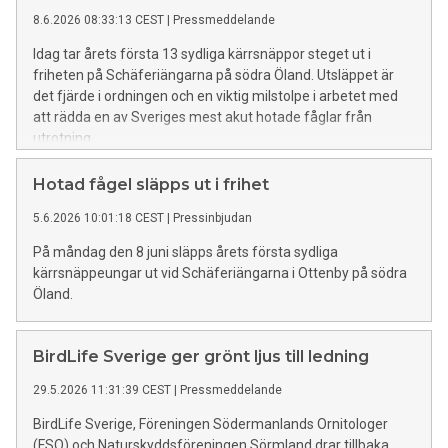
8.6.2026 08:33:13 CEST
|
Pressmeddelande
Idag tar årets första 13 sydliga kärrsnäppor steget ut i
friheten på Schäferiängarna på södra Öland. Utsläppet är
det fjärde i ordningen och en viktig milstolpe i arbetet med
att rädda en av Sveriges mest akut hotade fåglar från
utrotning.
Hotad fågel släpps ut i frihet
5.6.2026 10:01:18 CEST
|
Pressinbjudan
På måndag den 8 juni släpps årets första sydliga
kärrsnäppeungar ut vid Schäferiängarna i Ottenby på södra
Öland.
BirdLife Sverige ger grönt ljus till ledning
29.5.2026 11:31:39 CEST
|
Pressmeddelande
BirdLife Sverige, Föreningen Södermanlands Ornitologer
(FSO) och Naturskyddsföreningen Sörmland drar tillbaka