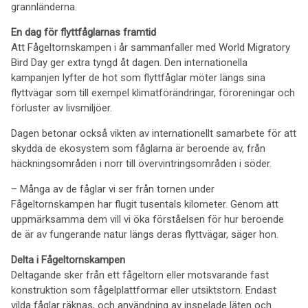
grannländerna.
En dag för flyttfåglarnas framtid
Att Fågeltornskampen i år sammanfaller med World Migratory
Bird Day ger extra tyngd åt dagen. Den internationella
kampanjen lyfter de hot som flyttfåglar möter längs sina
flyttvägar som till exempel klimatförändringar, föroreningar och
förluster av livsmiljöer.
Dagen betonar också vikten av internationellt samarbete för att
skydda de ekosystem som fåglarna är beroende av, från
häckningsområden i norr till övervintringsområden i söder.
– Många av de fåglar vi ser från tornen under
Fågeltornskampen har flugit tusentals kilometer. Genom att
uppmärksamma dem vill vi öka förståelsen för hur beroende
de är av fungerande natur längs deras flyttvägar, säger hon.
Delta i Fågeltornskampen
Deltagande sker från ett fågeltorn eller motsvarande fast
konstruktion som fågelplattformar eller utsiktstorn. Endast
vilda fåglar räknas, och användning av inspelade läten och