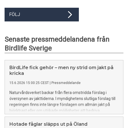
FÖLJ
Senaste pressmeddelandena från
Birdlife Sverige
BirdLife fick gehör – men ny strid om jakt på
kricka
15.6.2026 15:00:25 CEST
|
Pressmeddelande
Naturvårdsverket backar från flera omstridda förslag i
översynen av jakttiderna. I myndighetens slutliga förslag till
regeringen finns inte längre förslagen om allmän jakt på
björktrast eller om utökade möjligheter att bedriva
skyddsjakt på talgoxe, hus- och ladusvala.
Hotade fåglar släpps ut på Öland