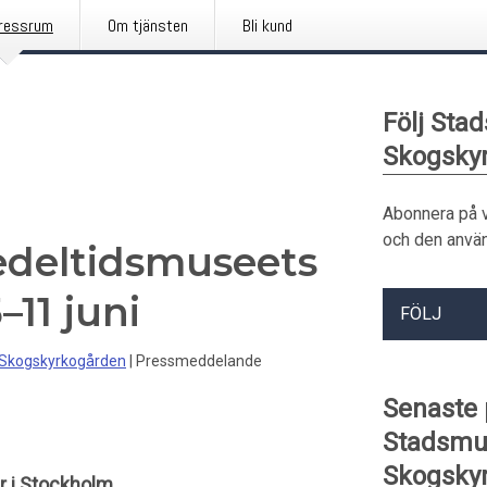
ressrum
Om tjänsten
Bli kund
Följ Sta
Skogsky
Abonnera på 
och den använ
deltidsmuseets
–11 juni
FÖLJ
 Skogskyrkogården
|
Pressmeddelande
Senaste
Stadsmu
Skogsky
r i Stockholm.