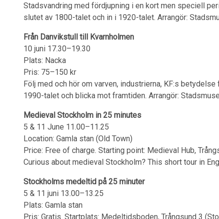
Stadsvandring med fördjupning i en kort men speciell per
slutet av 1800-talet och in i 1920-talet. Arrangör: Stadsm
Från Danvikstull till Kvarnholmen
10 juni 17.30–19.30
Plats: Nacka
Pris: 75–150 kr
Följ med och hör om varven, industrierna, KF:s betydelse 
1990-talet och blicka mot framtiden. Arrangör: Stadsmus
Medieval Stockholm in 25 minutes
5 & 11 June 11.00–11.25
Location: Gamla stan (Old Town)
Price: Free of charge. Starting point: Medieval Hub, Trång
Curious about medieval Stockholm? This short tour in Engli
Stockholms medeltid på 25 minuter
5 & 11 juni 13.00–13.25
Plats: Gamla stan
Pris: Gratis. Startplats: Medeltidsboden, Trångsund 3 (Sto