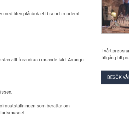
er med liten plånbok ett bra och modernt
I vårt pressr
tillgång till 
tan allt förändras i rasande takt. Arrangör:
BESÖK VÅ
issen.
holmsutställningen som berättar om
: Stadsmuseet