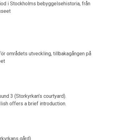
iod i Stockholms bebyggelsehistoria, från
useet
för områdets utveckling, tillbakagången på
eet
sund 3 (Storkyrkan’s courtyard).
sh offers a brief introduction.
rkyrkans gård).