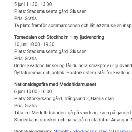
5 juni 11.30–13.30
Plats: Stadsmuseets gård, Slussen
Pris: Gratis
Ta plats framför sommarscenen och låt jazzmusiken insp
Tornedalen och Stockholm – ny ljudvandring
10 juni 18.00–19.30
Plats: Stadsmuseets gård, Slussen
Pris: Gratis
Under kvällens lansering får du höra smakprov ur ljudvan
flyttströmmar och politik. Höstorkestern står för kvällens
Nationaldagsfira med Medeltidsmuseet
6 juni 10.00–16.00
Plats: Storkyrkans gård, Trångsund 3, Gamla stan
Pris: Gratis
Titta in i Medeltidsboden, gå på vandring, känn på gamla f
Storkyrkans gosskör och hälsa på en stadsfru! Arrangör
Webbkalendarium:
Aktuellt - Stockholms stad (stadsmus