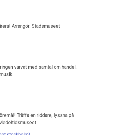
irera! Arrangör: Stadsmuseet
dringen varvat med samtal om handel,
 musik.
öremål! Träffa en riddare, lyssna på
: Medeltidsmuseet
eet.stockholm)