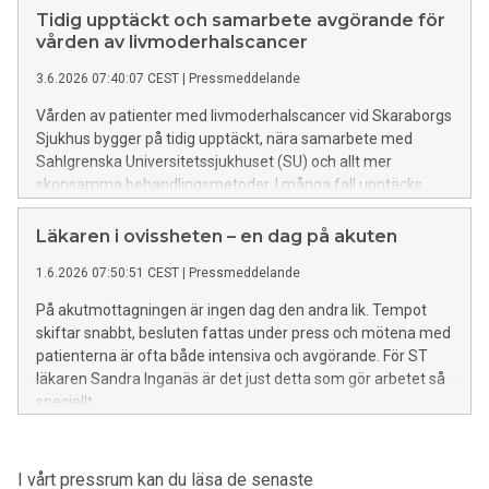
väg framåt för att säkra tillgänglighet och kvalitet i hela
Tidig upptäckt och samarbete avgörande för
Västra Götalandsregionen.
vården av livmoderhalscancer
3.6.2026 07:40:07 CEST
|
Pressmeddelande
Vården av patienter med livmoderhalscancer vid Skaraborgs
Sjukhus bygger på tidig upptäckt, nära samarbete med
Sahlgrenska Universitetssjukhuset (SU) och allt mer
skonsamma behandlingsmetoder. I många fall upptäcks
cancern redan i ett tidigt stadium genom det nationella
screeningprogrammet för livmoderhalscancer.
Läkaren i ovissheten – en dag på akuten
1.6.2026 07:50:51 CEST
|
Pressmeddelande
På akutmottagningen är ingen dag den andra lik. Tempot
skiftar snabbt, besluten fattas under press och mötena med
patienterna är ofta både intensiva och avgörande. För ST
läkaren Sandra Inganäs är det just detta som gör arbetet så
speciellt.
I vårt pressrum kan du läsa de senaste