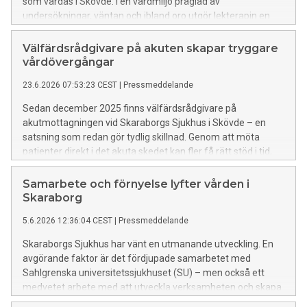
som vårdas i Skövde. I en vårdmiljö präglad av
undersökningar, väntan och ibland oro utgör lekterapin en
integrerad del av vården, där lek, skapande och fantasi
stödjer både återhämtning och förståelse.
Välfärdsrådgivare på akuten skapar tryggare
vårdövergångar
23.6.2026 07:53:23 CEST
|
Pressmeddelande
Sedan december 2025 finns välfärdsrådgivare på
akutmottagningen vid Skaraborgs Sjukhus i Skövde – en
satsning som redan gör tydlig skillnad. Genom att möta
patienter direkt i det akuta skedet kan fler få rätt stöd i tid,
vilket minskar behovet av slutenvård och skapar en tryggare
väg hem.
Samarbete och förnyelse lyfter vården i
Skaraborg
5.6.2026 12:36:04 CEST
|
Pressmeddelande
Skaraborgs Sjukhus har vänt en utmanande utveckling. En
avgörande faktor är det fördjupade samarbetet med
Sahlgrenska universitetssjukhuset (SU) – men också ett
medvetet arbete med att utveckla verksamheten och skapa
trygg vård på nya sätt. Nu lyfts modellen fram som en möjlig