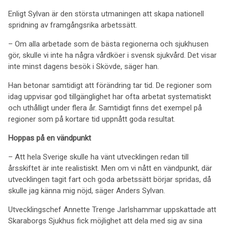
Enligt Sylvan är den största utmaningen att skapa nationell
spridning av framgångsrika arbetssätt.
– Om alla arbetade som de bästa regionerna och sjukhusen
gör, skulle vi inte ha några vårdköer i svensk sjukvård. Det visar
inte minst dagens besök i Skövde, säger han.
Han betonar samtidigt att förändring tar tid. De regioner som
idag uppvisar god tillgänglighet har ofta arbetat systematiskt
och uthålligt under flera år. Samtidigt finns det exempel på
regioner som på kortare tid uppnått goda resultat.
Hoppas på en vändpunkt
– Att hela Sverige skulle ha vänt utvecklingen redan till
årsskiftet är inte realistiskt. Men om vi nått en vändpunkt, där
utvecklingen tagit fart och goda arbetssätt börjar spridas, då
skulle jag känna mig nöjd, säger Anders Sylvan.
Utvecklingschef Annette Trenge Jarlshammar uppskattade att
Skaraborgs Sjukhus fick möjlighet att dela med sig av sina