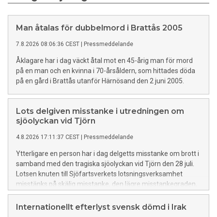
Man åtalas för dubbelmord i Brattås 2005
7.8.2026 08:06:36 CEST
|
Pressmeddelande
Åklagare har i dag väckt åtal mot en 45-årig man för mord
på en man och en kvinna i 70-årsåldern, som hittades döda
på en gård i Brattås utanför Härnösand den 2 juni 2005.
Lots delgiven misstanke i utredningen om
sjöolyckan vid Tjörn
4.8.2026 17:11:37 CEST
|
Pressmeddelande
Ytterligare en person har i dag delgetts misstanke om brott i
samband med den tragiska sjöolyckan vid Tjörn den 28 juli.
Lotsen knuten till Sjöfartsverkets lotsningsverksamhet
misstänks på skälig misstanke, den lägre misstankegraden,
för vårdslöshet i sjötrafik och vållande till annans död. Lotsen
förnekar brott.
Internationellt efterlyst svensk dömd i Irak