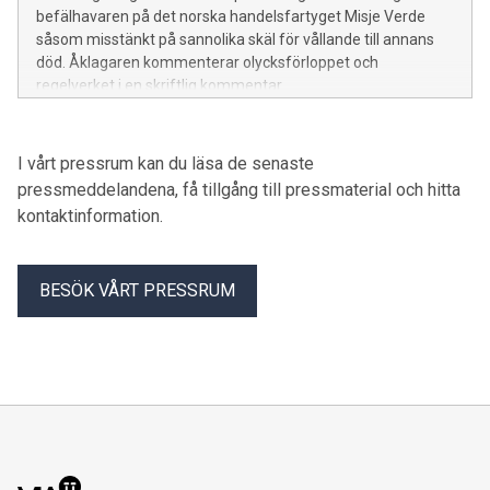
befälhavaren på det norska handelsfartyget Misje Verde
såsom misstänkt på sannolika skäl för vållande till annans
död. Åklagaren kommenterar olycksförloppet och
regelverket i en skriftlig kommentar.
I vårt pressrum kan du läsa de senaste
pressmeddelandena, få tillgång till pressmaterial och hitta
kontaktinformation.
BESÖK VÅRT PRESSRUM