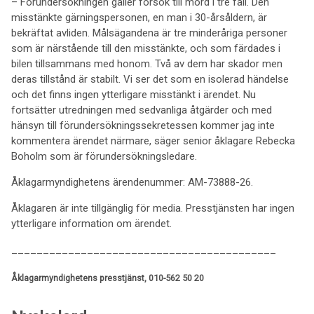
– Förundersökningen gäller försök till mord i tre fall. Den
misstänkte gärningspersonen, en man i 30-årsåldern, är
bekräftat avliden. Målsägandena är tre minderåriga personer
som är närstående till den misstänkte, och som färdades i
bilen tillsammans med honom. Två av dem har skador men
deras tillstånd är stabilt. Vi ser det som en isolerad händelse
och det finns ingen ytterligare misstänkt i ärendet. Nu
fortsätter utredningen med sedvanliga åtgärder och med
hänsyn till förundersökningssekretessen kommer jag inte
kommentera ärendet närmare, säger senior åklagare Rebecka
Boholm som är förundersökningsledare.
Åklagarmyndighetens ärendenummer: AM-73888-26.
Åklagaren är inte tillgänglig för media. Presstjänsten har ingen
ytterligare information om ärendet.
__________________________________________
Åklagarmyndighetens presstjänst, 010-562 50 20