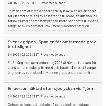
4.8.2026 09:36:26 CEST
|
Pressmeddelande
En man som är internationellt efterlyst av svenska åklagare
för ett stort antal fall av anstiftande till mord, anstiftande till
försök till mord samt stämpling till mord har dömts till livstids
fängelse av en domstol i Irak. Domen kommer efter en
fördjupad samverkan mellan svenska åklagare och det
irakiska rättsväsendet.
Svensk gripen i Spanien för omfattande grov
brottslighet
3.8.2026 10:30:02 CEST
|
Pressmeddelande
En 21-årig man som sedan maj 2025 är häktad i utevaro för
bland annat medhjälp till mord och försök till mord i Sverige
är gripen av spansk polis. Mannen greps under natten till
lördag den 1 augusti.
En person häktad efter sjöolyckan vid Tjörn
2.8.2026 16:34:25 CEST
|
Pressmeddelande
Göteborgs tingsrätt häktade på söndagseftermiddagen