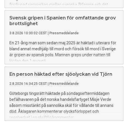
fördjupad samverkan mellan svenska åklagare och det
irakiska rättsväsendet.
Svensk gripen i Spanien för omfattande grov
brottslighet
3.8.2026 10:30:02 CEST
|
Pressmeddelande
En 21-årig man som sedan maj 2025 är häktad i utevaro för
bland annat medhjälp till mord och försök till mord i Sverige
är gripen av spansk polis. Mannen greps under natten till
lördag den 1 augusti.
En person häktad efter sjöolyckan vid Tjörn
2.8.2026 16:34:25 CEST
|
Pressmeddelande
Göteborgs tingsrätt häktade på söndagseftermiddagen
befälhavaren på det norska handelsfartyget Misje Verde
såsom misstänkt på sannolika skäl för vållande till annans
död. Åklagaren kommenterar olycksförloppet och
regelverket i en skriftlig kommentar.