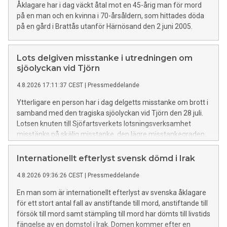
Åklagare har i dag väckt åtal mot en 45-årig man för mord
på en man och en kvinna i 70-årsåldern, som hittades döda
på en gård i Brattås utanför Härnösand den 2 juni 2005.
Lots delgiven misstanke i utredningen om
sjöolyckan vid Tjörn
4.8.2026 17:11:37 CEST
|
Pressmeddelande
Ytterligare en person har i dag delgetts misstanke om brott i
samband med den tragiska sjöolyckan vid Tjörn den 28 juli.
Lotsen knuten till Sjöfartsverkets lotsningsverksamhet
misstänks på skälig misstanke, den lägre misstankegraden,
för vårdslöshet i sjötrafik och vållande till annans död. Lotsen
förnekar brott.
Internationellt efterlyst svensk dömd i Irak
4.8.2026 09:36:26 CEST
|
Pressmeddelande
En man som är internationellt efterlyst av svenska åklagare
för ett stort antal fall av anstiftande till mord, anstiftande till
försök till mord samt stämpling till mord har dömts till livstids
fängelse av en domstol i Irak. Domen kommer efter en