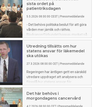
sista ordet på
patientriksdagen
5.5.2026 08:00:00 CEST
|
Pressmeddelande
- Det behövs politiska beslut för att göra
vården mer jämlik och rättvis.
Blodcancerförbundet hoppas mycket på
den pågående utredningen, om hur en
ökad statligt ansvar för läkemedel kan
Utredning tillsätts om hur
bli verklighet, sa Sofia Segergren,
statens ansvar för läkemedel
generalsekreterare för
ska utökas
Blodcancerförbundet under
27.3.2026 08:00:00 CET
|
Pressmeddelande
patientriksdagen 2026.
Regeringen har äntligen gett en särskild
utredare uppdraget att analysera och
föreslå hur statens ansvar för
läkemedel och vaccin ska utökas,
stärkas och organiseras.
Det här behövs i
Blodcancerförbundet välkomnar en rejäl
morgondagens cancervård
översyn av dagens ojämlika
4.2.2026 08:00:00 CET
|
Pressmeddelande