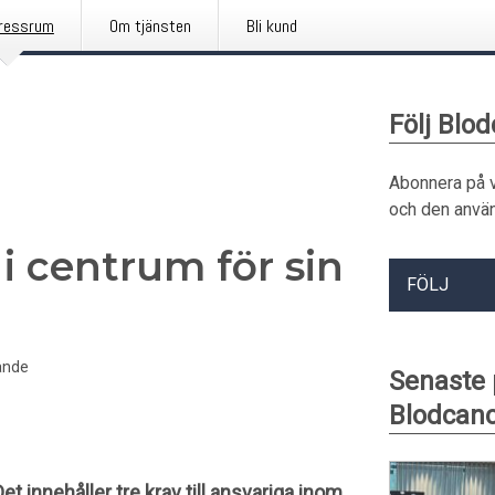
ressrum
Om tjänsten
Bli kund
Följ Blo
Abonnera på 
och den använ
i centrum för sin
FÖLJ
ande
Senaste
Blodcan
t innehåller tre krav till ansvariga inom