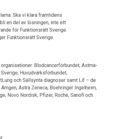
larna. Ska vi klara framtidens
i en del av lösningen, inte ett
rande för Funktionsrätt Sverige.
er Funktionsrätt Sverige.
 organisationer: Blodcancerförbundet, Astma-
t Sverige, Huvudvärksförbundet,
tLung och Sällsynta diagnoser samt Lif – de
 Amgen, Astra Zeneca, Boehringer Ingelheim,
e, Novo Nordisk, Pfizer, Roche, Sanofi och
t: