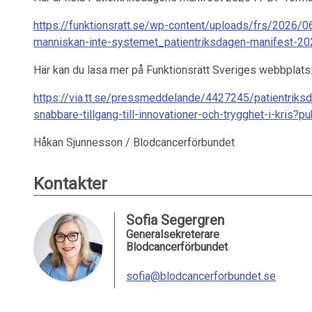
https://funktionsratt.se/wp-content/uploads/frs/2026/0
manniskan-inte-systemet_patientriksdagen-manifest-20
Här kan du läsa mer på Funktionsrätt Sveriges webbplats
https://via.tt.se/pressmeddelande/4427245/patientriksd
snabbare-tillgang-till-innovationer-och-trygghet-i-kris?
Håkan Sjunnesson / Blodcancerförbundet
Kontakter
Sofia Segergren
Generalsekreterare
Blodcancerförbundet
sofia@blodcancerforbundet.se