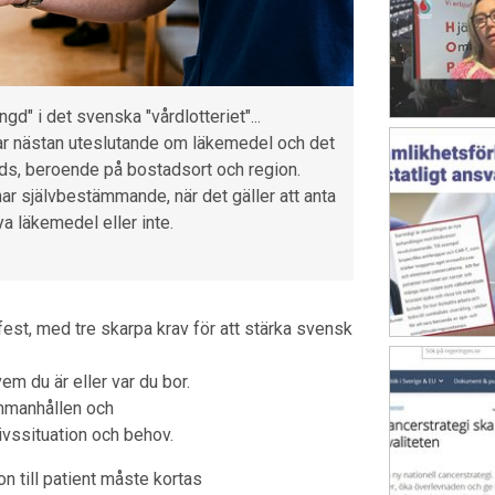
ngd" i det svenska "vårdlotteriet"...
ar nästan uteslutande om läkemedel och det
uds, beroende på bostadsort och region.
r självbestämmande, när det gäller att anta
a läkemedel eller inte.
fest, med tre skarpa krav för att stärka svensk
em du är eller var du bor.
ammanhållen och
ivssituation och behov.
n till patient måste kortas