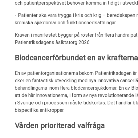
och patientperspektivet behöver komma in tidigt i utveckl
- Patienter ska vara trygga i kris och krig – beredskape
kroniska sjukdomar och funktionsnedsättningar.
Kraven i manifestet bygger på röster från flera hundra pat
Patientriksdagens åsiktstorg 2026.
Blodcancerförbundet en av krafterna
En av patientorganisationerna bakom Patientriksdagen är
sker en fantastisk utveckling med nya innovativa cancerl
behandlingarna inom flera blodcancersjukdomar. En av Bl
att de här innovationerna, i form av nya revolutionerand
i Sverige och processen måste tidskortas. Det handlar b
bispecifika antikroppar.
Vården prioriterad valfråga