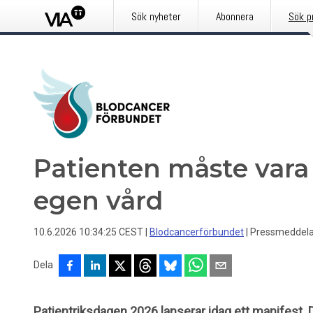
Sök nyheter
Abonnera
Sök p
Patienten måste vara 
egen vård
10.6.2026 10:34:25 CEST
|
Blodcancerförbundet
|
Pressmeddel
Dela
Patientriksdagen 2026 lanserar idag ett manifest. De