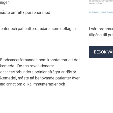
ingen.
n måste omfatta personer med
ienter och patientföreträdare, som deltagit i
I vårt pressr
tillgång till 
BESÖK VÅ
 Blodcancerförbundet, som konstaterar att det
äkemedel. Dessa revolutionerar
odcancerförbundets opinionsfrågor är därför
e läkemedel, måste nå behövande patienter även
land annat om olika immunterapier och