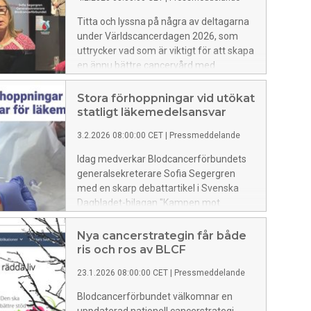
läkemedelssystem.
Titta och lyssna på några av deltagarna
under Världscancerdagen 2026, som
uttrycker vad som är viktigt för att skapa
en ännu bättre cancervård med
tillhörande rehabilitering i framtiden.
Stora förhoppningar vid utökat
statligt läkemedelsansvar
3.2.2026 08:00:00 CET
|
Pressmeddelande
Idag medverkar Blodcancerförbundets
generalsekreterare Sofia Segergren
med en skarp debattartikel i Svenska
Dagbladet-bilagan "Kampen mot
cancer" inför Världscancerdagen i
morgon den 4 februari.
Nya cancerstrategin får både
ris och ros av BLCF
23.1.2026 08:00:00 CET
|
Pressmeddelande
Blodcancerförbundet välkomnar en