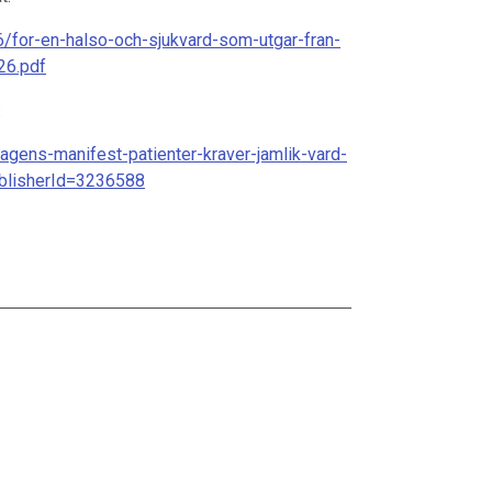
6/for-en-halso-och-sjukvard-som-utgar-fran-
26.pdf
:
agens-manifest-patienter-kraver-jamlik-vard-
publisherId=3236588