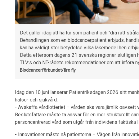
Det gäller idag att ha tur som patient och "dra rätt strålä
Behandlingen som en blodcancerpatient erbjuds, handl
kan ha väldigt stor betydelse vilka läkemedel hen erbj
Detta eftersom dagens 21 svenska regioner slutligen ha
TLV:s och NT-rådets rekommendationer om att införa ny
Blodcancerförbundet/fire fly
Idag den 10 juni lanserar Patientriksdagen 2026 sitt mani
hälso- och sjukvård:
- Avskaffa vårdlotteriet – vården ska vara jämlik oavsett v
Beslutsfattare måste ta ansvar för en mer strukturellt s
personcentrerad vård som utgår från individens faktiska l
- Innovationer måste nå patienterna – Vägen från innovatio