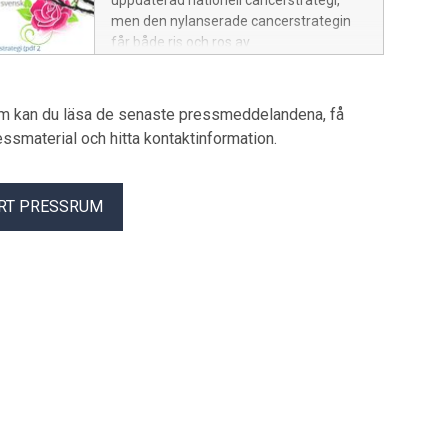
uppdaterad nationell cancerstrategi,
men den nylanserade cancerstrategin
får både ris och ros av
Blodcancerförbundet. Strategin lyfter
fram vården av barn och ungdomar,
rehabilitering och palliativ vård, men den
um kan du läsa de senaste pressmeddelandena, få
är för kortsiktig och saknar tydliga
pressmaterial och hitta kontaktinformation.
tidsatta mål och statliga åtgärder vid
ATMP-läkemedelsförsörjning.
RT PRESSRUM