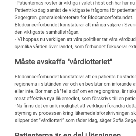
-Patienternas röster är viktiga i valet i höst och här har nu
Patientriksdag samlat de viktigaste frågorna för patienter 
Segergren, generalsekreterare för Blodcancerförbundet.
Blodcancerförbundet konstaterar att många väljare i Sveri
den viktigaste samhällsfrågan.
- Vi hoppas nu verkligen att våra politiker tar våra vårdbud
ojämlika vården över landet, som förbundet fokuserar extr
Måste avskaffa "vårdlotteriet"
Blodcancerförbundet konstaterar att en patients bostadsor
regionerna i slutänden var och en beslutar om införande
eller inte. Bor man på "fel sida" om en regiongräns, är risk
mest effektiva nya läkemedlet, som förskrivs till en pati
-Nu finns det en unik möjlighet att verkligen förändra dett
styrning av processen kring läkemedelsförskrivningen ska 
slipper det ”vårdlotteri” som råder idag, säger Sofia Sege
Patienterna är en del i lösningen