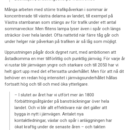
Många arbeten med större trafikpåverkan i sommar är
koncentrerade till västra delarna av landet, till exempel på
Västra stambanan som stängs av för trafik under ett antal
sommarveckor. Men flitens lampa lyser även i spår och längs
sträckor över hela landet. Ofta nattetid när färre tåg går och
under helger när påverkan på trafiken är så låg som möjligt.
Upprustningen pågår dock dygnet runt, med ambitionen att
åstadkomma en mer tillförlitlig och punktlig järnväg. För varje år
vi rustar blir järnvägen yngre och starkare och till 2050 har vi
helt gjort upp med det eftersatta underhållet. Men för att nå dit
behöver en redan hög intensitet i järnvägsunderhållet hållas
fortsatt hög och till och med öka ytterligare.
– I slutet av året har vi utfört mer än 1800
förbättringsåtgärder på bansträckningar över hela
landet. Och vi blir allt effektivare när det gäller att
bygga in nytt i järnvägen. Antalet nya
kontaktledningar, växlar och spår i anläggningen har
ökat kraftig under de senaste åren – och takten