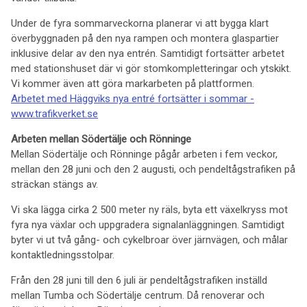
Under de fyra sommarveckorna planerar vi att bygga klart
överbyggnaden på den nya rampen och montera glaspartier
inklusive delar av den nya entrén. Samtidigt fortsätter arbetet
med stationshuset där vi gör stomkompletteringar och ytskikt.
Vi kommer även att göra markarbeten på plattformen.
Arbetet med Häggviks nya entré fortsätter i sommar -
www.trafikverket.se
Arbeten mellan Södertälje och Rönninge
Mellan Södertälje och Rönninge pågår arbeten i fem veckor,
mellan den 28 juni och den 2 augusti, och pendeltågstrafiken på
sträckan stängs av.
Vi ska lägga cirka 2 500 meter ny räls, byta ett växelkryss mot
fyra nya växlar och uppgradera signalanläggningen. Samtidigt
byter vi ut två gång- och cykelbroar över järnvägen, och målar
kontaktledningsstolpar.
Från den 28 juni till den 6 juli är pendeltågstrafiken inställd
mellan Tumba och Södertälje centrum. Då renoverar och