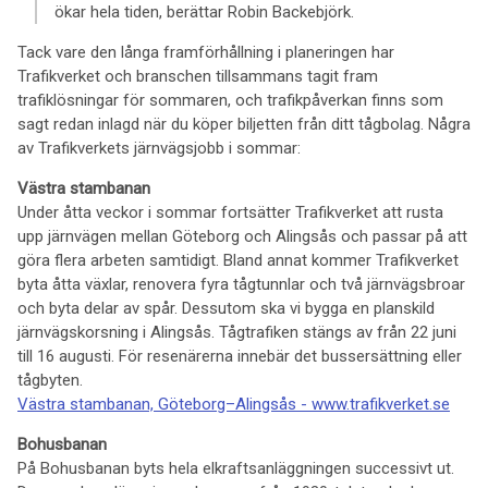
ökar hela tiden, berättar Robin Backebjörk.
Tack vare den långa framförhållning i planeringen har
Trafikverket och branschen tillsammans tagit fram
trafiklösningar för sommaren, och trafikpåverkan finns som
sagt redan inlagd när du köper biljetten från ditt tågbolag. Några
av Trafikverkets järnvägsjobb i sommar:
Västra stambanan
Under åtta veckor i sommar fortsätter Trafikverket att rusta
upp järnvägen mellan Göteborg och Alingsås och passar på att
göra flera arbeten samtidigt. Bland annat kommer Trafikverket
byta åtta växlar, renovera fyra tågtunnlar och två järnvägsbroar
och byta delar av spår. Dessutom ska vi bygga en planskild
järnvägskorsning i Alingsås. Tågtrafiken stängs av från 22 juni
till 16 augusti. För resenärerna innebär det bussersättning eller
tågbyten.
Västra stambanan, Göteborg–Alingsås - www.trafikverket.se
Bohusbanan
På Bohusbanan byts hela elkraftsanläggningen successivt ut.