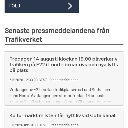
FÖLJ
Senaste pressmeddelandena från
Trafikverket
Fredagen 14 augusti klockan 19.00 påverkar vi
trafiken på E22 i Lund – broar rivs och nya lyfts
på plats
6.8.2026 12:33:00 CEST
|
Pressmeddelande
Vi stänger av E22 mellan trafikplatserna Lund Södra och
Lund Norra. Avstängningen startar fredag 14 augusti
klockan 19.00 och öppnar igen fredag 28 augusti klockan
06.00.
Kulturmärkt milsten får nytt liv vid Göta kanal
3.8.2026 09:10:00 CEST
|
Pressmeddelande