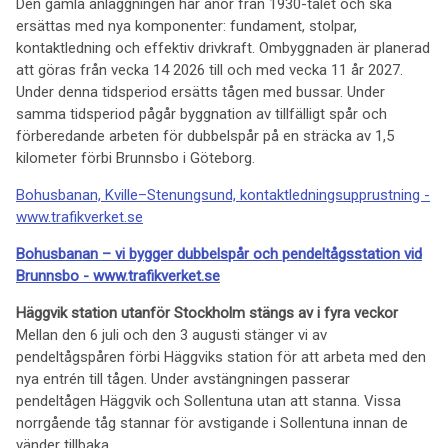
Den gamla anläggningen har anor från 1930-talet och ska
ersättas med nya komponenter: fundament, stolpar,
kontaktledning och effektiv drivkraft. Ombyggnaden är planerad
att göras från vecka 14 2026 till och med vecka 11 år 2027.
Under denna tidsperiod ersätts tågen med bussar. Under
samma tidsperiod pågår byggnation av tillfälligt spår och
förberedande arbeten för dubbelspår på en sträcka av 1,5
kilometer förbi Brunnsbo i Göteborg.
Bohusbanan, Kville–Stenungsund, kontaktledningsupprustning -
www.trafikverket.se
Bohusbanan – vi bygger dubbelspår och pendeltågsstation vid
Brunnsbo - www.trafikverket.se
Häggvik station utanför Stockholm stängs av i fyra veckor
Mellan den 6 juli och den 3 augusti stänger vi av
pendeltågspåren förbi Häggviks station för att arbeta med den
nya entrén till tågen. Under avstängningen passerar
pendeltågen Häggvik och Sollentuna utan att stanna. Vissa
norrgående tåg stannar för avstigande i Sollentuna innan de
vänder tillbaka.