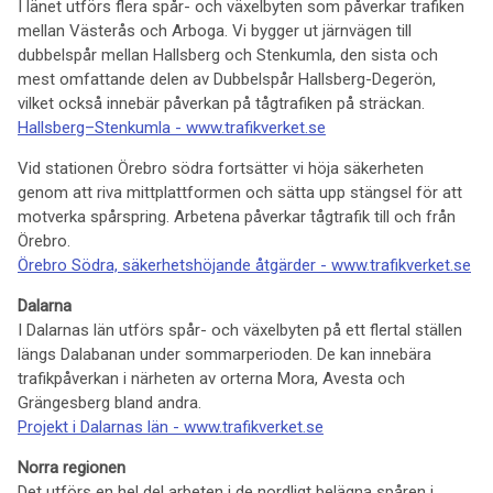
I länet utförs flera spår- och växelbyten som påverkar trafiken
mellan Västerås och Arboga. Vi bygger ut järnvägen till
dubbelspår mellan Hallsberg och Stenkumla, den sista och
mest omfattande delen av Dubbelspår Hallsberg-Degerön,
vilket också innebär påverkan på tågtrafiken på sträckan.
Hallsberg–Stenkumla - www.trafikverket.se
Vid stationen Örebro södra fortsätter vi höja säkerheten
genom att riva mittplattformen och sätta upp stängsel för att
motverka spårspring. Arbetena påverkar tågtrafik till och från
Örebro.
Örebro Södra, säkerhetshöjande åtgärder - www.trafikverket.se
Dalarna
I Dalarnas län utförs spår- och växelbyten på ett flertal ställen
längs Dalabanan under sommarperioden. De kan innebära
trafikpåverkan i närheten av orterna Mora, Avesta och
Grängesberg bland andra.
Projekt i Dalarnas län - www.trafikverket.se
Norra regionen
Det utförs en hel del arbeten i de nordligt belägna spåren i