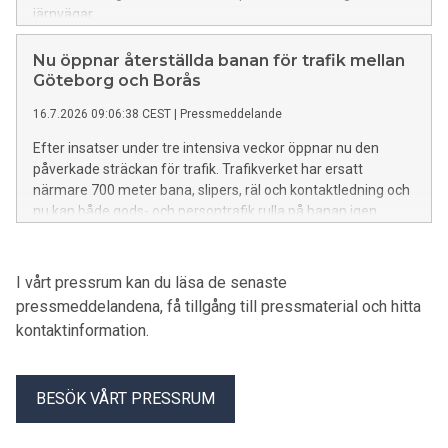
järnvägar.
Nu öppnar återställda banan för trafik mellan
Göteborg och Borås
16.7.2026 09:06:38 CEST
|
Pressmeddelande
Efter insatser under tre intensiva veckor öppnar nu den
påverkade sträckan för trafik. Trafikverket har ersatt
närmare 700 meter bana, slipers, räl och kontaktledning och
nu kan både gods- och persontrafik rulla på banan igen.
I vårt pressrum kan du läsa de senaste
pressmeddelandena, få tillgång till pressmaterial och hitta
kontaktinformation.
BESÖK VÅRT PRESSRUM