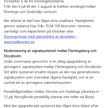
förstärker vi de tre Rönningetunnlarna.
Från den 6 juli till den 2 augusti är trafiken avstängd mellan
Rönninge och Södertälje centrum.
När arbetet är klart kan tågen köra snabbare. Hastigheten
genom växlarna höjs från 70 till 100 kilometer i timmen,
samtidigt som kapaciteten på sträckan ökar.
Sommarstopp med upprustning av järnvägen -
www.trafikverket.se
Modernisering av signalsystemet mellan Flemingsberg och
Stockholm
Under sommaren genomför vi en viktig uppgradering av
järnvägens signalsystem mellan Flemingsberg och Stockholm.
Det äldre systemet ersätts stegvis av den nya generationens
signalsystem som övervakar tågens hastighet, och är en
central del av järnvägens säkerhetssystem.
Pendeltågstrafiken mellan Stuvsta och Huddinge påverkas 6–
12 juli. Norrgående pendeltåg stannar inte heller vid Älvsjö.
Med det uppgraderade systemet kan tågen köra tätare efter