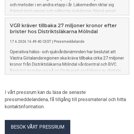
och metoder i en andra etapp i år. Läkemedlen riktar sig
främst mot cancer och sällsynta sjukdomar, bland annat
livmoderhalscancer, lungcancer, nasofarynxcancer, lymfom
och en ovanlig njursjukdom.
VGR kräver tillbaka 27 miljoner kronor efter
brister hos Distriktsläkarna Mölndal
17.6.2026 16:49:40 CEST
|
Pressmeddelande
Operativa hälso- och sjukvårdsnämnden har beslutat att
Västra Götalandsregionen ska kräva tillbaka cirka 27 miljoner
kronor från Distriktsläkarna Mölndal vårdcentral och BVC.
Beslutet grundar sig på en fördjupad uppföljning av digitala
psykologtjänster som utförts via
underleverantören Mindler under perioden februari 2022 till
april 2023.
I vårt pressrum kan du läsa de senaste
pressmeddelandena, få tillgång till pressmaterial och hitta
kontaktinformation.
BESÖK VÅRT PRESSRUM