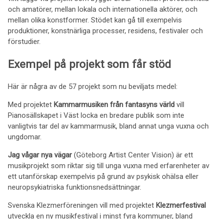
och amatörer, mellan lokala och internationella aktörer, och
mellan olika konstformer. Stödet kan gå till exempelvis
produktioner, konstnärliga processer, residens, festivaler och
förstudier.
Exempel på projekt som får stöd
Här är några av de 57 projekt som nu beviljats medel:
Med projektet
Kammarmusiken från fantasyns värld
vill
Pianosällskapet i Väst locka en bredare publik som inte
vanligtvis tar del av kammarmusik, bland annat unga vuxna och
ungdomar.
Jag vågar nya vägar
(Göteborg Artist Center Vision) är ett
musikprojekt som riktar sig till unga vuxna med erfarenheter av
ett utanförskap exempelvis på grund av psykisk ohälsa eller
neuropsykiatriska funktionsnedsättningar.
Svenska Klezmerföreningen vill med projektet
Klezmerfestival
utveckla en ny musikfestival i minst fyra kommuner, bland