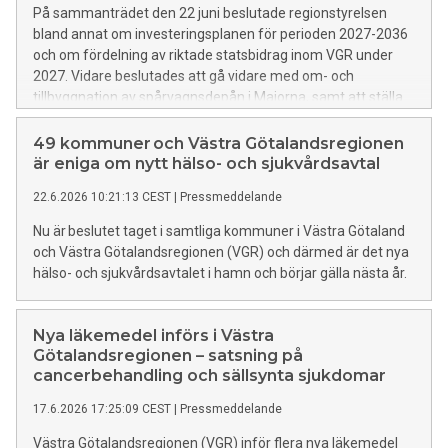
På sammanträdet den 22 juni beslutade regionstyrelsen
bland annat om investeringsplanen för perioden 2027-2036
och om fördelning av riktade statsbidrag inom VGR under
2027. Vidare beslutades att gå vidare med om- och
tillbyggnation av spårvagnsdepån i Majorna, samt att ställa
sig positiv till att VGR bidrar till etableringen av Göteborgs
judiska kunskapscenter.
49 kommuner och Västra Götalandsregionen
är eniga om nytt hälso- och sjukvårdsavtal
22.6.2026 10:21:13 CEST
|
Pressmeddelande
Nu är beslutet taget i samtliga kommuner i Västra Götaland
och Västra Götalandsregionen (VGR) och därmed är det nya
hälso- och sjukvårdsavtalet i hamn och börjar gälla nästa år.
Nya läkemedel införs i Västra
Götalandsregionen – satsning på
cancerbehandling och sällsynta sjukdomar
17.6.2026 17:25:09 CEST
|
Pressmeddelande
Västra Götalandsregionen (VGR) inför flera nya läkemedel