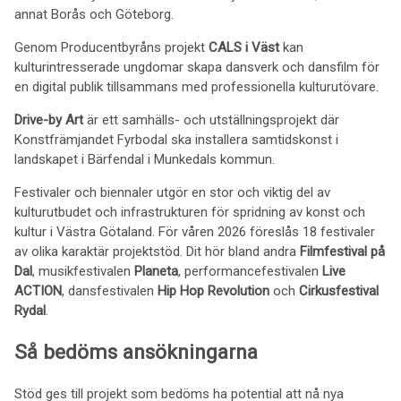
annat Borås och Göteborg.
Genom Producentbyråns projekt
CALS i Väst
kan
kulturintresserade ungdomar skapa dansverk och dansfilm för
en digital publik tillsammans med professionella kulturutövare.
Drive-by Art
är ett samhälls- och utställningsprojekt där
Konstfrämjandet Fyrbodal ska installera samtidskonst i
landskapet i Bärfendal i Munkedals kommun.
Festivaler och biennaler utgör en stor och viktig del av
kulturutbudet och infrastrukturen för spridning av konst och
kultur i Västra Götaland. För våren 2026 föreslås 18 festivaler
av olika karaktär projektstöd. Dit hör bland andra
Filmfestival på
Dal
, musikfestivalen
Planeta
, performancefestivalen
Live
ACTION
, dansfestivalen
Hip Hop Revolution
och
Cirkusfestival
Rydal
.
Så bedöms ansökningarna
Stöd ges till projekt som bedöms ha potential att nå nya