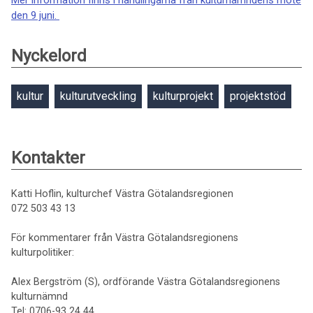
Mer information finns i handlingarna från kulturnämndens möte
den 9 juni.
Nyckelord
kultur
kulturutveckling
kulturprojekt
projektstöd
Kontakter
Katti Hoflin, kulturchef Västra Götalandsregionen
072 503 43 13
För kommentarer från Västra Götalandsregionens
kulturpolitiker:
Alex Bergström (S), ordförande Västra Götalandsregionens
kulturnämnd
Tel: 0706-93 24 44