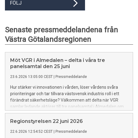
FÖLJ
Senaste pressmeddelandena från
Västra Götalandsregionen
Möt VGR i Almedalen – delta i våra tre
panelsamtal den 25 juni
23.6.2026 13:05:00 CEST
|
Pressmeddelande
Hur stärker vi innovationen i vården, löser vårdens svåra
prioriteringar och tar tillvara västsvensk industris roll i ett
förändrat säkerhetsläge? Välkommen att delta när VGR
samlar ledande aktörer till tre panelsamtal i Almedalen om
dessa viktiga frågor.
Regionstyrelsen 22 juni 2026
22.6.2026 12:54:52 CEST
|
Pressmeddelande