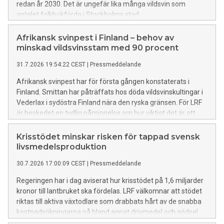
redan år 2030. Det är ungefär lika många vildsvin som
antalet folkbokförda i Stockholms stad.
Afrikansk svinpest i Finland – behov av
minskad vildsvinsstam med 90 procent
31.7.2026 19:54:22 CEST
|
Pressmeddelande
Afrikansk svinpest har för första gången konstaterats i
Finland. Smittan har påträffats hos döda vildsvinskultingar i
Vederlax i sydöstra Finland nära den ryska gränsen. För LRF
är beskedet en tydlig påminnelse om hur viktigt det är att
fortsätta arbetet för att minska riskerna för smittspridning
och stärka det svenska smittskyddet.
Krisstödet minskar risken för tappad svensk
livsmedelsproduktion
30.7.2026 17:00:09 CEST
|
Pressmeddelande
Regeringen har i dag aviserat hur krisstödet på 1,6 miljarder
kronor till lantbruket ska fördelas. LRF välkomnar att stödet
riktas till aktiva växtodlare som drabbats hårt av de snabba
kostnadsökningarna på bland annat drivmedel och gödsel
med anledning av konflikten i Mellanöstern och stängningar