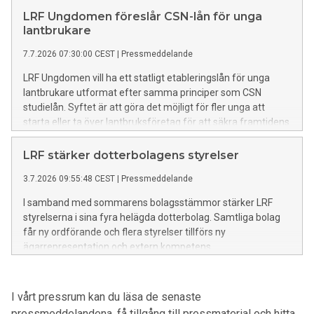
av Hormuzsundet. Beskedet är viktigt för att lindra den
LRF Ungdomen föreslår CSN-lån för unga
akuta situationen och minska risken för långsiktiga
lantbrukare
konsekvenser för svensk livsmedelsproduktion.
7.7.2026 07:30:00 CEST
|
Pressmeddelande
LRF Ungdomen vill ha ett statligt etableringslån för unga
lantbrukare utformat efter samma principer som CSN
studielån. Syftet är att göra det möjligt för fler unga att
starta eller ta över lantbruksföretag för att säkra framtidens
livsmedelsproduktion och stärka Sveriges beredskap.
LRF stärker dotterbolagens styrelser
3.7.2026 09:55:48 CEST
|
Pressmeddelande
I samband med sommarens bolagsstämmor stärker LRF
styrelserna i sina fyra helägda dotterbolag. Samtliga bolag
får ny ordförande och flera styrelser tillförs ny
ägarrepresentation och extern kompetens.
I vårt pressrum kan du läsa de senaste
pressmeddelandena, få tillgång till pressmaterial och hitta