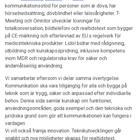
kommunikationsstöd för personer som är döva, har
hörselnedsättning, dövblindhet eller talsvårigheter. T-
Meeting och Omnitor utvecklar lösningar för
totalkonversation, bildtelefoni och realtidstext som bygger
på CE-märkning och efterlevnad av EU:s regelverk för
medicintekniska produkter. Lidol bidrar med rådgivning,
utbildning och kunskapsspridning, inklusive kompetens
inom MDR och regulatoriska krav för säker och
ändamålsenlig användning.
Vi samarbetar eftersom vi delar samma övertygelse.
Kommunikation ska vara tillgänglig för alla och bygga på
teknik som är trygg, säker och anpassad efter individuella
behov. Denna sida samlar kunskap om funktioner,
användningsområden, goda exempel och den tekniska och
juridiska grund som gör att kommunikationen kan fungera i
vardagen.
Vi vill också främja innovation. Teknikutvecklingen går
snabbt och nya möjligheter skapas för realtidstext,