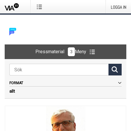
LOGGA IN
Pressmaterial
Meny
3
FORMAT
allt
Allt
Bilder
Logotyper
Dokument