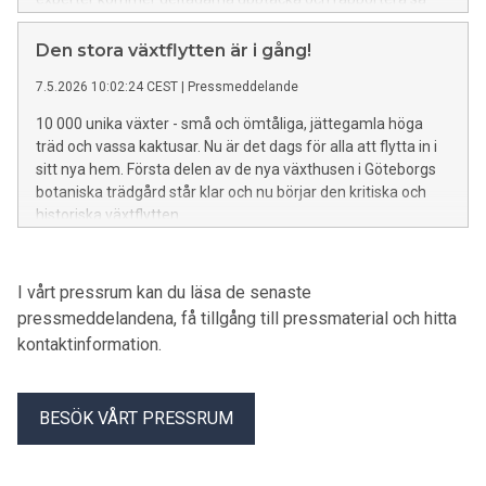
många arter som möjligt och på så vis bidra till forskning
samtidigt som de får upp ögonen för arter runt omkring oss.
Den stora växtflytten är i gång!
7.5.2026 10:02:24 CEST
|
Pressmeddelande
10 000 unika växter - små och ömtåliga, jättegamla höga
träd och vassa kaktusar. Nu är det dags för alla att flytta in i
sitt nya hem. Första delen av de nya växthusen i Göteborgs
botaniska trädgård står klar och nu börjar den kritiska och
historiska växtflytten.
I vårt pressrum kan du läsa de senaste
pressmeddelandena, få tillgång till pressmaterial och hitta
kontaktinformation.
BESÖK VÅRT PRESSRUM