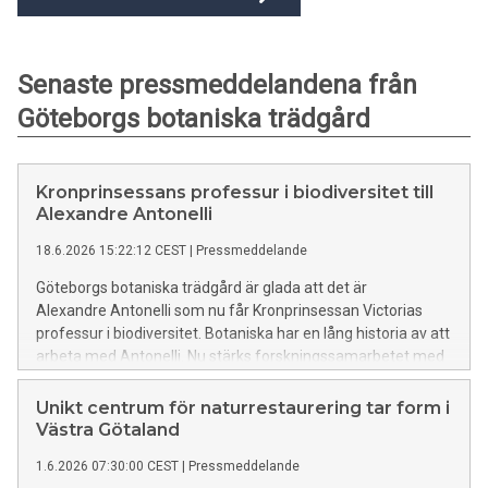
Senaste pressmeddelandena från
Göteborgs botaniska trädgård
Kronprinsessans professur i biodiversitet till
Alexandre Antonelli
18.6.2026 15:22:12 CEST
|
Pressmeddelande
Göteborgs botaniska trädgård är glada att det är
Alexandre Antonelli som nu får Kronprinsessan Victorias
professur i biodiversitet. Botaniska har en lång historia av att
arbeta med Antonelli. Nu stärks forskningssamarbetet med
honom och Göteborgs universitet ytterligare kring vår
gemensamma ambition att utveckla ny kunskap och
Unikt centrum för naturrestaurering tar form i
förståelse om biologisk mångfald.
Västra Götaland
1.6.2026 07:30:00 CEST
|
Pressmeddelande