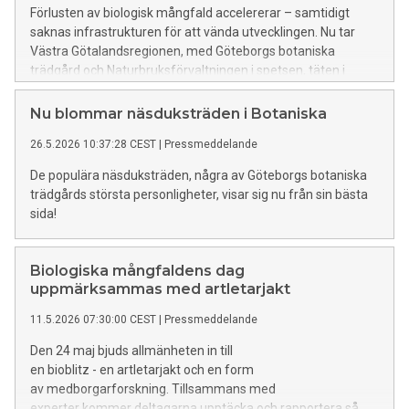
Förlusten av biologisk mångfald accelererar – samtidigt
saknas infrastrukturen för att vända utvecklingen. Nu tar
Västra Götalandsregionen, med Göteborgs botaniska
trädgård och Naturbruksförvaltningen i spetsen, täten i
frågan. Ett nytt centrum för naturrestaurering etableras för
att möta en av vår tids största samhällsutmaningar: att
Nu blommar näsduksträden i Botaniska
återställa fungerande ekosystem.
26.5.2026 10:37:28 CEST
|
Pressmeddelande
De populära näsduksträden, några av Göteborgs botaniska
trädgårds största personligheter, visar sig nu från sin bästa
sida!
Biologiska mångfaldens dag
uppmärksammas med artletarjakt
11.5.2026 07:30:00 CEST
|
Pressmeddelande
Den 24 maj bjuds allmänheten in till
en bioblitz - en artletarjakt och en form
av medborgarforskning. Tillsammans med
experter kommer deltagarna upptäcka och rapportera så