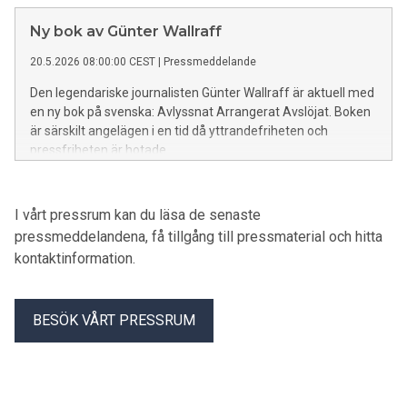
Ny bok av Günter Wallraff
20.5.2026 08:00:00 CEST
|
Pressmeddelande
Den legendariske journalisten Günter Wallraff är aktuell med
en ny bok på svenska: Avlyssnat Arrangerat Avslöjat. Boken
är särskilt angelägen i en tid då yttrandefriheten och
pressfriheten är hotade.
I vårt pressrum kan du läsa de senaste
pressmeddelandena, få tillgång till pressmaterial och hitta
kontaktinformation.
BESÖK VÅRT PRESSRUM