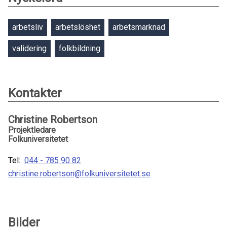
arbetsliv
arbetslöshet
arbetsmarknad
validering
folkbildning
Kontakter
Christine Robertson
Projektledare
Folkuniversitetet
Tel:
044 - 785 90 82
christine.robertson@folkuniversitetet.se
Bilder