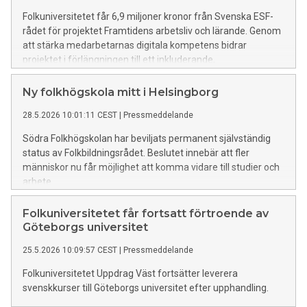
Folkuniversitetet får 6,9 miljoner kronor från Svenska ESF-
rådet för projektet Framtidens arbetsliv och lärande. Genom
att stärka medarbetarnas digitala kompetens bidrar
projektet i förlängningen till ett inkluderande,
konkurrenskraftigt arbetsliv i Västsverige.
Ny folkhögskola mitt i Helsingborg
28.5.2026 10:01:11 CEST
|
Pressmeddelande
Södra Folkhögskolan har beviljats permanent självständig
status av Folkbildningsrådet. Beslutet innebär att fler
människor nu får möjlighet att komma vidare till studier och
arbete.
Folkuniversitetet får fortsatt förtroende av
Göteborgs universitet
25.5.2026 10:09:57 CEST
|
Pressmeddelande
Folkuniversitetet Uppdrag Väst fortsätter leverera
svenskkurser till Göteborgs universitet efter upphandling.