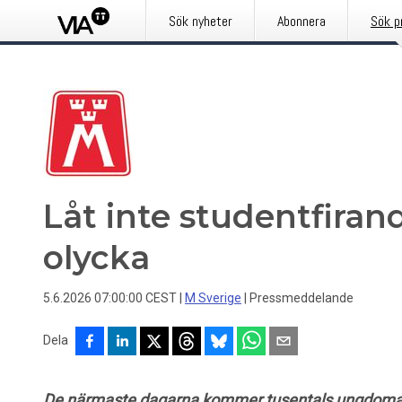
Sök nyheter
Abonnera
Sök p
Låt inte studentfiran
olycka
5.6.2026 07:00:00 CEST
|
M Sverige
|
Pressmeddelande
Dela
De närmaste dagarna kommer tusentals ungdomar 