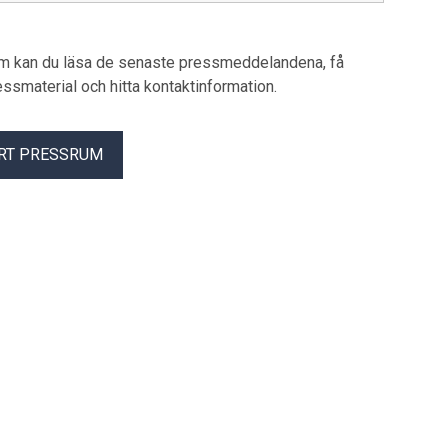
ta tillåtna hastighet är 80 kilometer i timmen, säger Jacob
rafiksäkerhetsexpert på Riksförbundet M Sverige.
um kan du läsa de senaste pressmeddelandena, få
pressmaterial och hitta kontaktinformation.
RT PRESSRUM