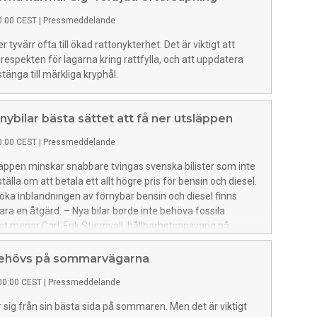
0:00 CEST
|
Pressmeddelande
r tyvärr ofta till ökad rattonykterhet. Det är viktigt att
 respekten för lagarna kring rattfylla, och att uppdatera
tänga till märkliga kryphål.
 nybilar bästa sättet att få ner utsläppen
0:00 CEST
|
Pressmeddelande
äppen minskar snabbare tvingas svenska bilister som inte
ställa om att betala ett allt högre pris för bensin och diesel.
öka inblandningen av förnybar bensin och diesel finns
ara en åtgärd. – Nya bilar borde inte behöva fossila
et menar Carl-Erik Stjernvall, hållbarhetsansvarig på
et M Sverige.
behövs på sommarvägarna
00:00 CEST
|
Pressmeddelande
r sig från sin bästa sida på sommaren. Men det är viktigt