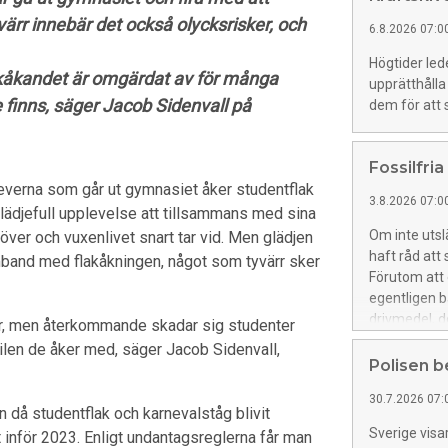
rr innebär det också olycksrisker, och
6.8.2026 07:0
Högtider lede
akåkandet är omgärdat av för många
upprätthålla
 finns, säger Jacob Sidenvall på
dem för att s
Fossilfria
eleverna som går ut gymnasiet åker studentflak
3.8.2026 07:0
lädjefull upplevelse att tillsammans med sina
Om inte utsl
 över och vuxenlivet snart tar vid. Men glädjen
haft råd att 
mband med flakåkningen, något som tyvärr sker
Förutom att 
egentligen b
drivmedel, d
ckor, men återkommande skadar sig studenter
Riksförbund
tbilen de åker med, säger Jacob Sidenvall,
Polisen 
30.7.2026 07:
men då studentflak och karnevalståg blivit
Sverige visa
t inför 2023. Enligt undantagsreglerna får man