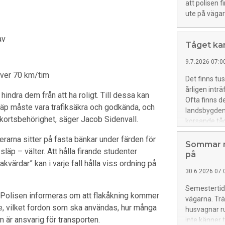
att polisen 
ute på vägar
av
Tåget kan
9.7.2026 07:0
över 70 km/tim
Det finns tu
årligen intr
hindra dem från att ha roligt. Till dessa kan
Ofta finns 
släp måste vara trafiksäkra och godkända, och
landsbygden, 
örkortsbehörighet, säger Jacob Sidenvall.
korsande tå
Heléne Lilja
rna sitter på fasta bänkar under färden för
Sommar me
släp – välter. Att hålla firande studenter
på
akvärdar” kan i varje fall hålla viss ordning på
30.6.2026 07:
Semestertide
 Polisen informeras om att flakåkning kommer
vägarna. Trä
ke, vilket fordon som ska användas, hur många
husvagnar r
är ansvarig för transporten.
inte känner 