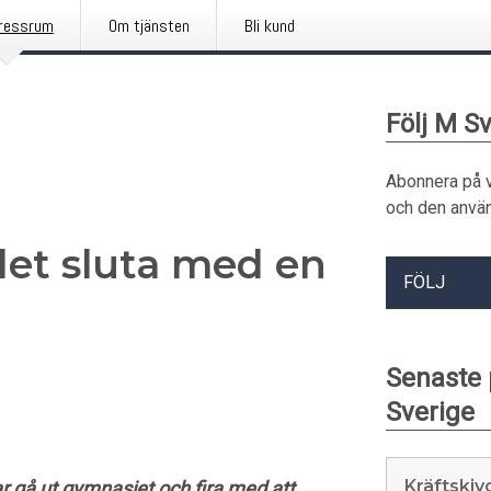
ressrum
Om tjänsten
Bli kund
Följ M S
Abonnera på 
och den använ
det sluta med en
FÖLJ
Senaste
Sverige
Kräftskiv
gå ut gymnasiet och fira med att