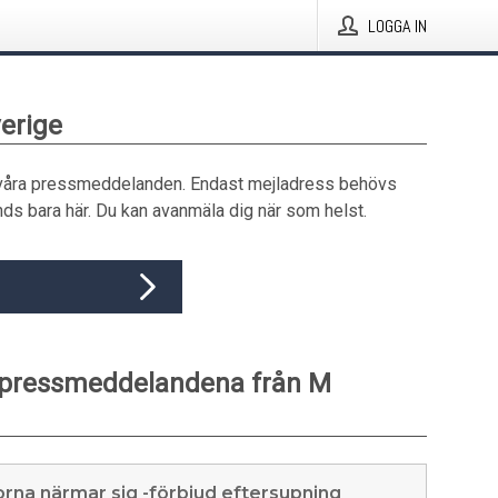
LOGGA IN
verige
våra pressmeddelanden. Endast mejladress behövs
ds bara här. Du kan avanmäla dig när som helst.
 pressmeddelandena från M
orna närmar sig -förbjud eftersupning