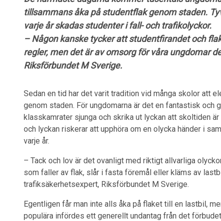
tillsammans åka på studentflak genom staden. Tyvä
varje år skadas studenter i fall- och trafikolyckor.
– Någon kanske tycker att studentfirandet och fl
regler, men det är av omsorg för våra ungdomar de
Riksförbundet M Sverige.
Sedan en tid har det varit tradition vid många skolor att 
genom staden. För ungdomarna är det en fantastisk och g
klasskamrater sjunga och skrika ut lyckan att skoltiden är
och lyckan riskerar att upphöra om en olycka händer i sa
varje år.
– Tack och lov är det ovanligt med riktigt allvarliga oly
som faller av flak, slår i fasta föremål eller kläms av las
trafiksäkerhetsexpert, Riksförbundet M Sverige.
Egentligen får man inte alls åka på flaket till en lastbil, 
populära infördes ett generellt undantag från det förbude