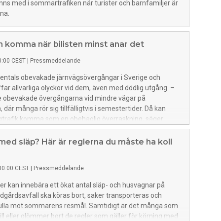
finns med i sommartrafiken när turister och barnfamiljer är
na.
 komma när bilisten minst anar det
0:00 CEST
|
Pressmeddelande
sentals obevakade järnvägsövergångar i Sverige och
äffar allvarliga olyckor vid dem, även med dödlig utgång. –
de obevakade övergångarna vid mindre vägar på
där många rör sig tillfälligtvis i semestertider. Då kan
gtrafik komma som en obehaglig överraskning, säger
, vd på Riksförbundet M Sverige.
d släp? Här är reglerna du måste ha koll
00:00 CEST
|
Pressmeddelande
r kan innebära ett ökat antal släp- och husvagnar på
dgårdsavfall ska köras bort, saker transporteras och
ulla mot sommarens resmål. Samtidigt är det många som
till eller glömmer bort de regler som gäller för körning med