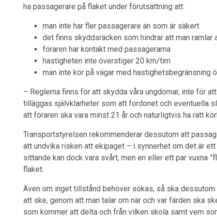
ha passagerare på flaket under förutsättning att:
man inte har fler passagerare än som är säkert
det finns skyddsräcken som hindrar att man ramlar 
föraren har kontakt med passagerarna
hastigheten inte överstiger 20 km/tim
man inte kör på vägar med hastighetsbegränsning 
– Reglerna finns för att skydda våra ungdomar, inte för att 
tilläggas självklarheter som att fordonet och eventuella 
att föraren ska vara minst 21 år och naturligtvis ha rätt k
Transportstyrelsen rekommenderar dessutom att passagera
att undvika risken att ekipaget – i synnerhet om det är ett 
sittande kan dock vara svårt, men en eller ett par vuxna ”fl
flaket.
Även om inget tillstånd behöver sökas, så ska dessutom
att ske, genom att man talar om när och var färden ska s
som kommer att delta och från vilken skola samt vem som 