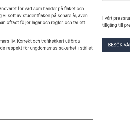
släp. – Högs
a ansvaret för vad som händer på flaket och
Sidenvall, t
vi sett av studentflaken på senare år, även
I vårt pressr
n oftast följer lagar och regler, och tar ett
tillgång till 
ars liv. Korrekt och trafiksäkert utförda
BESÖK VÅ
ande respekt för ungdomarnas säkerhet i stället