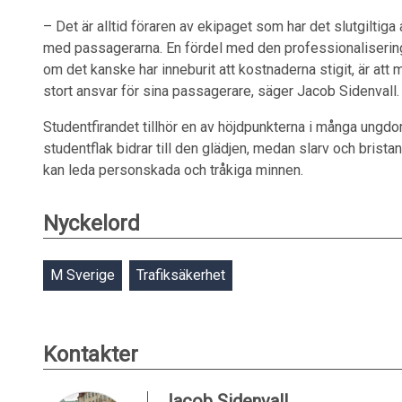
– Det är alltid föraren av ekipaget som har det slutgiltig
med passagerarna. En fördel med den professionalisering 
om det kanske har inneburit att kostnaderna stigit, är att ma
stort ansvar för sina passagerare, säger Jacob Sidenvall.
Studentfirandet tillhör en av höjdpunkterna i många ungdom
studentflak bidrar till den glädjen, medan slarv och brist
kan leda personskada och tråkiga minnen.
Nyckelord
M Sverige
Trafiksäkerhet
Kontakter
Jacob Sidenvall