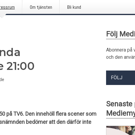
ressrum
Om tjänsten
Bli kund
Följ Me
ända
Abonnera på 
och den använ
 21:00
FÖLJ
de
Senaste
Mediemy
50 på TV6. Den innehöll flera scener som
snämnden bedömer att den därför inte