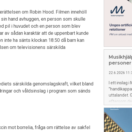
berättelsen om Robin Hood. Filmen innehöll
k sin hand avhuggen, en person som skulle
d pil i huvudet och en person som blev
 av sådan karaktär att de uppenbart kunde
n inte ha sänts klockan 18.50 då barn kan
elsen om televisionens särskilda
Musikhjäl
personer
22.6.2026 11:
I ett inslag 
ediets särskilda genomslagskraft, vilket bland
”handikappad
ldringar och våldsinslag i program som sänds
uttalandet. 
eftersom de
genomslagsk
in mot borrelia, fråga om rättelse av sakfel