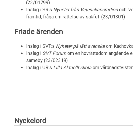
(23/01799)
Inslag i SR:s
Nyheter från Vetenskapsradion
och
Ve
framtid, fråga om rättelse av sakfel (23/01301)
Friade ärenden
Inslag i SVT:s
Nyheter på lätt svenska
om Kachovka
Inslag i
SVT Forum
om en hovrättsdom angående en
sameby (23/02319)
Inslag i UR:s
Lilla Aktuellt skola
om vårdnadstvister
Nyckelord