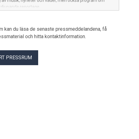
g av musik, nyheter och väder, men också program om
rdjupande reportage.
um kan du läsa de senaste pressmeddelandena, få
pressmaterial och hitta kontaktinformation.
RT PRESSRUM