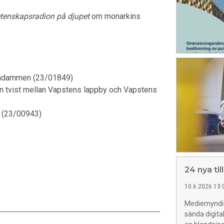
tenskapsradion på djupet
om monarkins
dammen (23/01849)
 tvist mellan Vapstens lappby och Vapstens
 (23/00943)
24 nya til
10.6.2026 13:
Mediemyndigh
sända digita