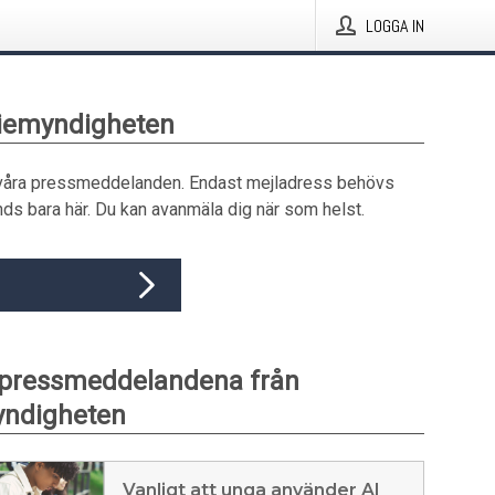
LOGGA IN
diemyndigheten
våra pressmeddelanden. Endast mejladress behövs
ds bara här. Du kan avanmäla dig när som helst.
 pressmeddelandena från
ndigheten
Vanligt att unga använder AI