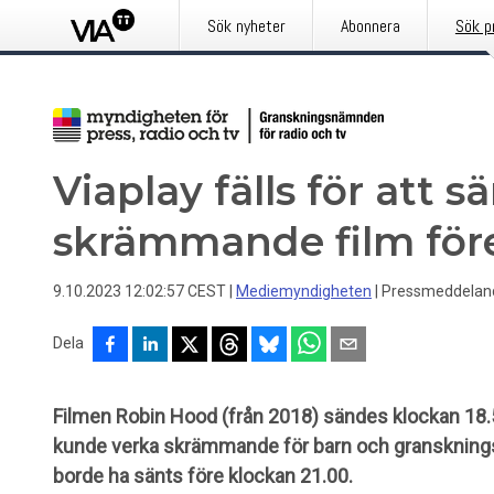
Sök nyheter
Abonnera
Sök p
Viaplay fälls för att s
skrämmande film före
9.10.2023 12:02:57 CEST
|
Mediemyndigheten
|
Pressmeddelan
Dela
Filmen Robin Hood (från 2018) sändes klockan 18.
kunde verka skrämmande för barn och granskning
borde ha sänts före klockan 21.00.