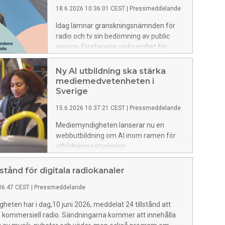
18.6.2026 10:36:01 CEST
|
Pressmeddelande
Idag lämnar granskningsnämnden för
radio och tv sin bedömning av public
service-företagens verksamhet för
2025 till regeringen. Bedömningen visar
att SR och SVT har uppfyllt sina
Ny AI utbildning ska stärka
respektive public service-uppdrag under
mediemedvetenheten i
2025. SVT kritiseras dock fortsatt för
Sverige
bristande kvalitet i textningen. UR har
15.6.2026 10:37:21 CEST
|
Pressmeddelande
uppfyllt uppdraget utom i ett avseende
som gäller utbildningsutbudet för
Mediemyndigheten lanserar nu en
högskolan.
webbutbildning om AI inom ramen för
utbildningssatsningen
mediemedveten.se. Satsningen är en
del av myndighetens nationella arbete
lstånd för digitala radiokanaler
för att stärka medie- och
06:47 CEST
|
Pressmeddelande
informationskunnigheten (MIK) i
befolkningen.
eten har i dag,10 juni 2026, meddelat 24 tillstånd att
l kommersiell radio. Sändningarna kommer att innehålla