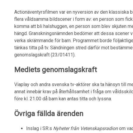
Actionäventyrsfilmen var en nyversion av den klassiska 
flera våldsamma bildscener i form av: en person som fic
komma att bli halshuggen, en person som blev skjuten me
hängd. Granskningsnämnden bedömer att dessa scener var
verka skrämmande för barn. Programmet borde följaktlige
tänkas titta på tv. Sändningen stred därför mot bestämm
genomslagskraft
(23/01411).
Mediets genomslagskraft
Viaplay och andra svenska tv-aktörer ska ta hänsyn till m
annat innebär krav på återhållsamhet i fråga om våldsski
före kl. 21.00 då barn kan antas titta och lyssna.
Övriga fällda ärenden
Inslag i SR:s
Nyheter från Vetenskapsradion
om vacc