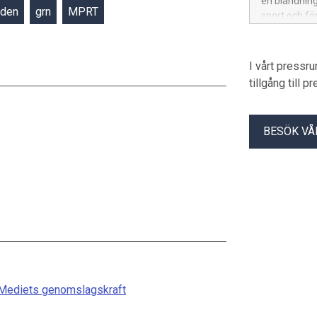
en blandnin
nden
grn
MPRT
sport och fö
I vårt pressr
tillgång till 
BESÖK VÅ
m Mediets genomslagskraft