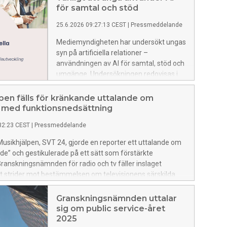
för samtal och stöd
25.6.2026 09:27:13 CEST
|
Pressmeddelande
Mediemyndigheten har undersökt ungas
syn på artificiella relationer –
användningen av AI för samtal, stöd och
umgänge. Undersökningen redovisas i
Mediemyndighetens PM Ungas
artificiella relationer och visar att en stor
pen fälls för kränkande uttalande om
del av unga i Sverige använder AI som
 med funktionsnedsättning
komplement till mänskliga samtal.
32:23 CEST
|
Pressmeddelande
i Musikhjälpen, SVT 24, gjorde en reporter ett uttalande om
e” och gestikulerade på ett sätt som förstärkte
Granskningsnämnden för radio och tv fäller inslaget
t strider mot bestämmelsen om televisionens särskilda
raft.
Granskningsnämnden uttalar
sig om public service-året
2025