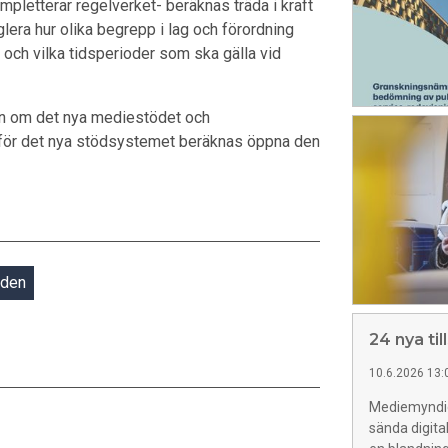
letterar regelverket- beräknas träda i kraft
glera hur olika begrepp i lag och förordning
och vilka tidsperioder som ska gälla vid
on om det nya mediestödet och
 för det nya stödsystemet beräknas öppna den
den
24 nya til
10.6.2026 13:
Mediemyndigh
sända digita