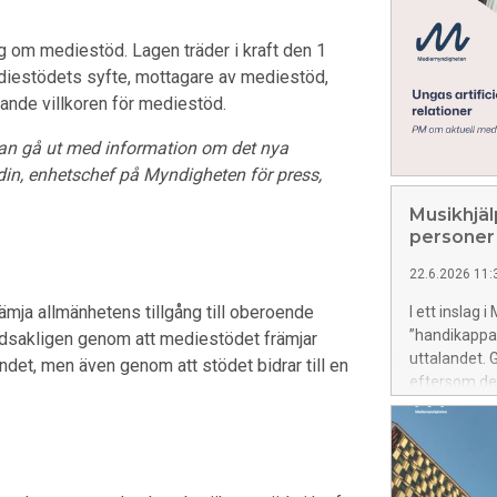
om mediestöd. Lagen träder i kraft den 1
diestödets syfte, mottagare av mediestöd,
de villkoren för mediestöd.
i kan gå ut med information om det nya
in, enhetschef på Myndigheten för press,
Musikhjäl
personer
22.6.2026 11:
ämja allmänhetens tillgång till oberoende
I ett inslag 
”handikappad
udsakligen genom att mediestödet främjar
uttalandet. 
landet, men även genom att stödet bidrar till en
eftersom de
genomslagsk