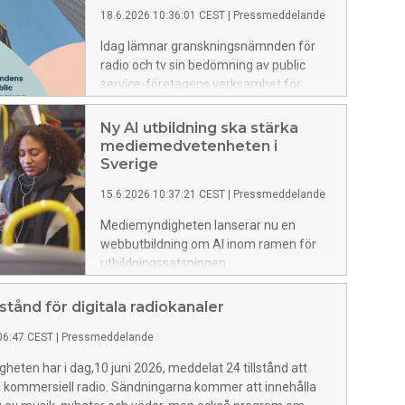
18.6.2026 10:36:01 CEST
|
Pressmeddelande
Idag lämnar granskningsnämnden för
radio och tv sin bedömning av public
service-företagens verksamhet för
2025 till regeringen. Bedömningen visar
att SR och SVT har uppfyllt sina
Ny AI utbildning ska stärka
respektive public service-uppdrag under
mediemedvetenheten i
2025. SVT kritiseras dock fortsatt för
Sverige
bristande kvalitet i textningen. UR har
15.6.2026 10:37:21 CEST
|
Pressmeddelande
uppfyllt uppdraget utom i ett avseende
som gäller utbildningsutbudet för
Mediemyndigheten lanserar nu en
högskolan.
webbutbildning om AI inom ramen för
utbildningssatsningen
mediemedveten.se. Satsningen är en
del av myndighetens nationella arbete
lstånd för digitala radiokanaler
för att stärka medie- och
06:47 CEST
|
Pressmeddelande
informationskunnigheten (MIK) i
befolkningen.
eten har i dag,10 juni 2026, meddelat 24 tillstånd att
l kommersiell radio. Sändningarna kommer att innehålla