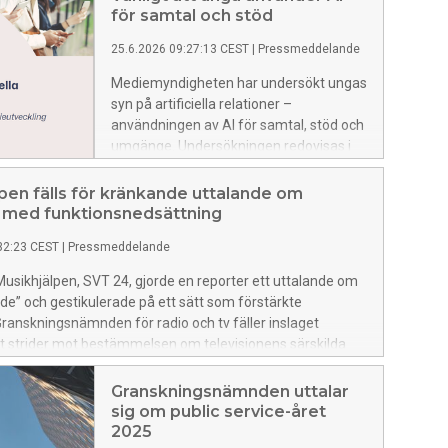
för samtal och stöd
25.6.2026 09:27:13 CEST
|
Pressmeddelande
Mediemyndigheten har undersökt ungas
syn på artificiella relationer –
användningen av AI för samtal, stöd och
umgänge. Undersökningen redovisas i
Mediemyndighetens PM Ungas
artificiella relationer och visar att en stor
pen fälls för kränkande uttalande om
del av unga i Sverige använder AI som
 med funktionsnedsättning
komplement till mänskliga samtal.
32:23 CEST
|
Pressmeddelande
i Musikhjälpen, SVT 24, gjorde en reporter ett uttalande om
e” och gestikulerade på ett sätt som förstärkte
Granskningsnämnden för radio och tv fäller inslaget
t strider mot bestämmelsen om televisionens särskilda
raft.
Granskningsnämnden uttalar
sig om public service-året
2025