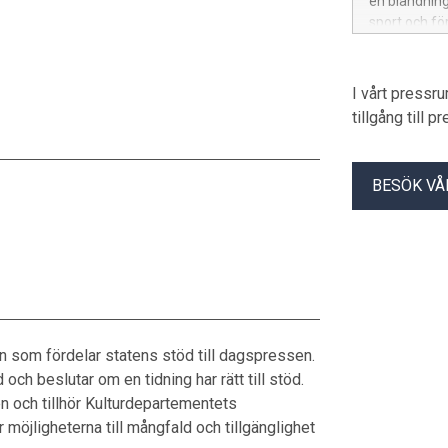
en blandnin
sport och fö
I vårt pressr
tillgång till 
BESÖK VÅ
 som fördelar statens stöd till dagspressen.
 beslutar om en tidning har rätt till stöd.
n och tillhör Kulturdepartementets
 möjligheterna till mångfald och tillgänglighet