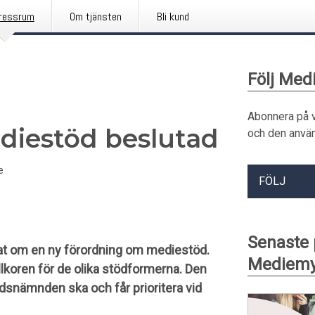
ressrum
Om tjänsten
Bli kund
Följ Me
Abonnera på 
diestöd beslutad
och den använ
e
FÖLJ
Senaste
at om en ny förordning om mediestöd.
Mediemy
llkoren för de olika stödformerna. Den
snämnden ska och får prioritera vid